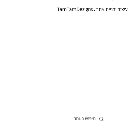
עיצוב ובניית אתר :
TamTamDesigns
מרסל
נקודת מבט
אירועים
כל הטקסטים
סיורים
אמניות/ים
תכנית התמחות
אוספים
אודות מרסל
אודות
חנות תרבות
?יש לך הצעה
תקנון החנות
חדשות
הצהרת נגישות
מדיניות פרטיות