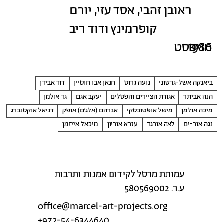
ראובן זהבי, אסד עזי, יורם
קופרמינץ ודוד ריב
1986
מניפסט
ביאנקה אשל-גרשוני
נועה גרוס
חנאן אבו חוסיין
דוד אבידן
הנה אביתר
אגודת הציירים והפסלים
יעקב אגם
גד אולמן
מיכה אולמן
מישל אופטובסקי
אברהם (אלג׳ם) אופק
דניאל אוקסנברג
נגה אור-ים
לאה אורגד
עזרא אוריון
מיכאל אייזמן
עמותת מרסל לקידום אמנות ותרבות
ע.ר. 580569002
office@marcel-art-projects.org
+972-54-6344640