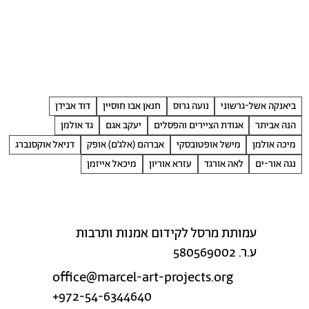
ביאנקה אשל-גרשוני
נועה גרוס
חנאן אבו חוסיין
דוד אבידן
הנה אביתר
אגודת הציירים והפסלים
יעקב אגם
גד אולמן
מיכה אולמן
מישל אופטובסקי
אברהם (אלג׳ם) אופק
דניאל אוקסנברג
נגה אור-ים
לאה אורגד
עזרא אוריון
מיכאל אייזמן
עמותת מרסל לקידום אמנות ותרבות
ע.ר. 580569002
office@marcel-art-projects.org
+972-54-6344640