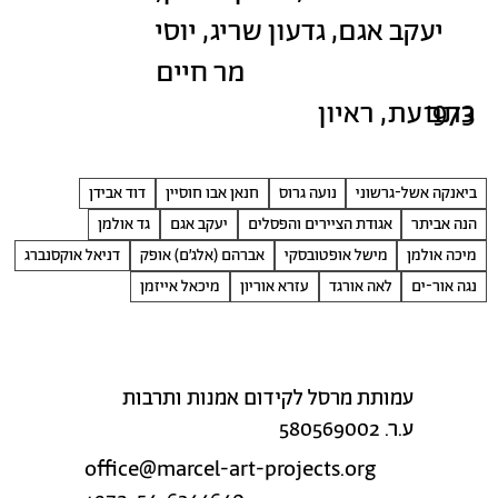
יעקב אגם, גדעון שריג, יוסי
מר חיים
1973
כתב עת, ראיון
ביאנקה אשל-גרשוני
נועה גרוס
חנאן אבו חוסיין
דוד אבידן
הנה אביתר
אגודת הציירים והפסלים
יעקב אגם
גד אולמן
מיכה אולמן
מישל אופטובסקי
אברהם (אלג׳ם) אופק
דניאל אוקסנברג
נגה אור-ים
לאה אורגד
עזרא אוריון
מיכאל אייזמן
עמותת מרסל לקידום אמנות ותרבות
ע.ר. 580569002
office@marcel-art-projects.org