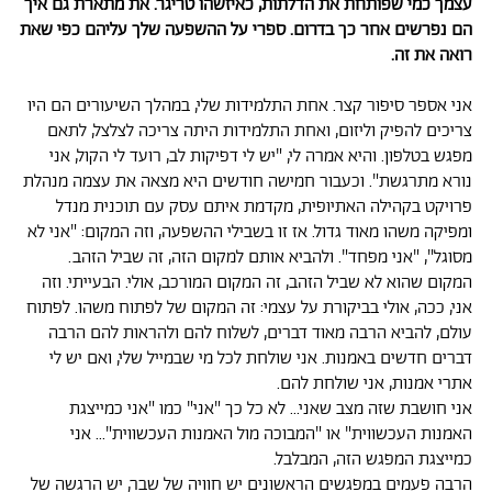
עצמך כמי שפותחת את הדלתות, כאיזשהו טריגר. את מתארת גם איך
הם נפרשים אחר כך בדרום. ספרי על ההשפעה שלך עליהם כפי שאת
רואה את זה.
אני אספר סיפור קצר. אחת התלמידות שלי, במהלך השיעורים הם היו
צריכים להפיק וליזום, ואחת התלמידות היתה צריכה לצלצל, לתאם
מפגש בטלפון. והיא אמרה לי, "יש לי דפיקות לב, רועד לי הקול, אני
נורא מתרגשת". וכעבור חמישה חודשים היא מצאה את עצמה מנהלת
פרויקט בקהילה האתיופית, מקדמת איתם עסק עם תוכנית מנדל
ומפיקה משהו מאוד גדול. אז זו בשבילי ההשפעה, וזה המקום: "אני לא
מסוגל", "אני מפחד". ולהביא אותם למקום הזה, זה שביל הזהב.
המקום שהוא לא שביל הזהב, זה המקום המורכב, אולי. הבעייתי. וזה
אני, ככה, אולי בביקורת על עצמי: זה המקום של לפתוח משהו. לפתוח
עולם, להביא הרבה מאוד דברים, לשלוח להם ולהראות להם הרבה
דברים חדשים באמנות. אני שולחת לכל מי שבמייל שלי, ואם יש לי
אתרי אמנות, אני שולחת להם.
אני חושבת שזה מצב שאני... לא כל כך "אני" כמו "אני כמייצגת
האמנות העכשווית" או "המבוכה מול האמנות העכשווית"... אני
כמייצגת המפגש הזה, המבלבל.
הרבה פעמים במפגשים הראשונים יש חוויה של שבר, יש הרגשה של