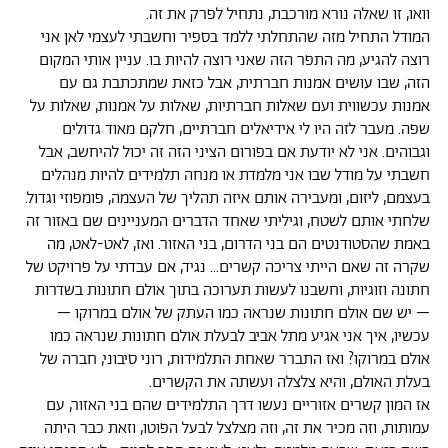
וואו, זו שאלה נורא מורכבת, נתחיל לפרק את זה.
המודל התחיל מזה שהתחלתי ללמד בספיר וחשבתי לעצמי לאן אני
רוצה להגיע, מה התפר הזה שאני רוצה להיות בו. עניין אותי המקום
הזה, שבו עושים אמנות חברתית, אבל כזאת שמתכתבת גם עם
אמנות עכשווית ועם שאלות חברתיות, שאלות על אמנות, שאלות על
שפה. מעבר לזה היו לי אידיאלים חברתיים, חלקם מאוד גדולים
וגבוהים. אני לא יודעת אם בפורום הציני הזה זה יכול להיחשב, אבל
חשבתי על מודל שבו אני מלמדת או מנחה תלמידים להיות מנהלים
בעצמם, ליזום, ומעבירה אותם איזה תהליך של העצמה, פומפוזי וגדול.
שלחתי אותם לשטח, וגיליתי שאחד הדברים המעניינים שם באזור זה
באמת שהסטודנטים הם בני הדרום, בני האזור. ואז, לאט-לאט, מה
שקרה זה שאם הייתי צריכה קשרים... נגיד, אם עבדתי על פרויקט של
חתונה וזוגיות, וחשבנו לעשות תערוכה בתוך אולם חתונות בשדרות
– יש שם אולם חתונות שנראה כמו העתק של אולם במרוקו –
עכשיו, איך אני אגיע מתל אביב לבעלת אולם חתונות שנראה כמו
אולם במרוקו? ואז התברר שאחת התלמידות, רוני סיבוני, חברה של
בעלת האולם, והיא צלצלה ועשתה את הקשרים.
אז המון קשרים אזוריים נעשו דרך התלמידים שהם בני האזור, עם
עמותות, וזה מכיר את זה, וזה מצלצל לבעל הפוטו, וזאת כבר היתה