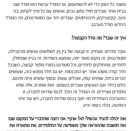
משנה כל הזמן כדי לא להשתעמם. אז המודל עכשיו הוא מודל שבו
בבית אחד עובדים חולי נפש, נכים, אנשים עם כל מיני לקויות, בני
נוער, קיבוצניקים, תיכוניסטים. עובדים יחד עם הסטודנטים, וזה המודל
החדש. מודל מערבב.
איך זה עובד? מה גודל הקבוצה?
עובד מדהים. מצחיק. זו קבוצה של בין 25 לשלושים אנשים מהקהילה,
וסטודנטים. זה מקום מאוד יפה, שנמצא בשדרות. זה בניין שמחולק
לחדרים. מתחלקים לחדרים, וכל סטודנט בתורו מלמד קבוצה, כשבכל
חדר קורה משהו אחר. יש התכנסות. יש גם חדר מפגש כזה, שעושים
דברים ביחד, שותים קפה, אוכלים עוגות. ובסוף עושים איזה סיכום,
כולם ביחד. וגם האנשים עובדים בעצמם. זאת אומרת, אלה שלא
מלמדים מציירים. זה המודל. זה הולך לכנס שדרות לחברה, זו
התערוכה העתידית וזה יוצב בכנס שדרות לחברה, ויש עוד איזו
הפתעה, נגלה כשזה יגיע.
את יכולה להגיד עכשיו? לא? או.קיי. אני רוצה שתדברי על המקום שבו
את חושבת שההוראה שלך משפיעה על התלמידים. את מתארת את