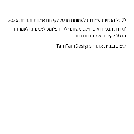
© כל הזכויות שמורות לעמותת מרסל לקידום אמנות ותרבות 2024
'נקודת מבט' הוא פרויקט משותף ל
קרן פלומס לאמנות
, ולעמותת
מרסל לקידום אמנות ותרבות
עיצוב ובניית אתר :
TamTamDesigns
מרסל
נקודת מבט
אירועים
כל הטקסטים
סיורים
אמניות/ים
תכנית התמחות
אוספים
אודות מרסל
אודות
חנות תרבות
?יש לך הצעה
תקנון החנות
חדשות
הצהרת נגישות