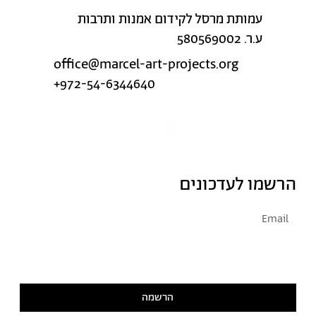
עמותת מרסל לקידום אמנות ותרבות
ע.ר. 580569002
office@marcel-art-projects.org
+972-54-6344640
הרשמו לעדכונים
אני מסכימ/ה לקבל דיוור
קראתי ואני מסכימ/ה
למדיניות הפרטיות
הרשמה