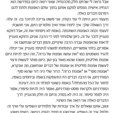
אבל נראה לי שהיום חלק מההנחיה שאני רואה היום במדרשה הוא
הנחיה אישית. מנסים למקם אותם בתוך עולם האמנות ולתת להם
רפרנס ודברים כאלה.
תעצור רגע, היתה לי עוד נקודה. אני פשוט צריכה להיזכר בה. זה עלה
דרך השאלה שלך: איך לימדו אותי ואיך מלמדים היום, אני חושבת
לעצמי. וכמה האמנות השתנתה. באמת לא ניסחתי את זה, אבל דווקא
מעניין לדבר על זה, כיוון שלמדתי לפני די הרבה שנים, ודווקא מעניין
לראות שהאמנות עברה הרבה שינויים, והמון דברים שנחשבו אז
אסורים, בלתי אפשריים, התפתחו למשהו לגיטימי. מעניין. אני יכולה
להגיד משפטים כמו "את עושה אמנות של כרזה", וזה הפך להיות היום
אמנות פוליטית, משהו שהוא מאוד בון-טון. היום מותר לעשות ורצוי
לעשות אמנות פוליטית או אמנות של דברים שנחשבו, מה שנקרא,
"אמנות מסר" או "אמנות כרזה". הדור שלי היה דור שהוא סוף
המודרניזם, אז הרבה דברים היו התעסקות בשפה וביחסים בשפה.
לחזור על הכל מהתחלה? באמת כשאני למדתי זה היה דעיכת
המודרניזם ולקראת פוסט-מודרניזם, ואסור היה להיות סיפורי, אסור
היה לספר סיפור. זה היה לא בסדר, והיום זה חלק מהעניין. דרך
הדברים האלה אני רואה את השינוי.
וטוב, אתם שואלים על איך עבודות של תלמידים השפיעו עלי ואיך זה
חלחל, איך זה השפיע. ואיכשהו זו תמיד נקודה רגישה. רואים משהו