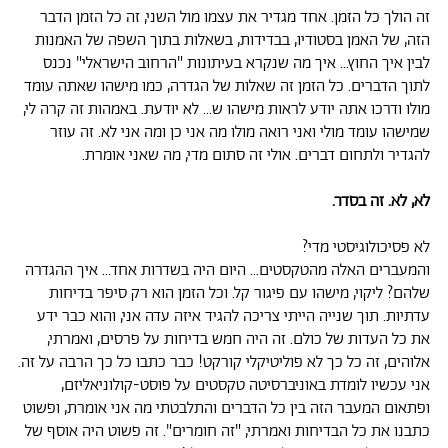
זה הולך כל הזמן. אחד מגדיר את עצמו מול השני, זה כל הזמן הדבר
הזה, של האמן בסטודיו, בבדידות, בשאלות בתוך השפה של האמנות
לבין איך החוץ... איך מה שנקרא בעיתונות "הרחוב הישראלי" נכנס
לתוך הדברים. כל הזמן זה שאלות של הגדרה, כמו מישהו שאתה עומד
מולו ודרכו אתה יודע לראות מישהו ש... לא יודעת. באמהות זה קרה לי,
שמישהו עומד מולי ואני רואה מולו מה אני כן ומה אני לא. זה עוזר
להגדיר ולתחום דברים. אולי זה סתום מדי, מה שאני אומרת.
לא, לא. זה בסדר.
לא פסיכולוגיסטי מדי?
והמעברים האלה מהטקסטים... היום היה בשדרות אחד... איך ההגדרה
שלהם? ליקוי, מישהו עם פיגור קל. וכל הזמן הוא רק סיפר בדיחות
עדתיות. תוך שנייה הייתי צריכה להגיד איזה עדה אני, והוא כבר ידע
את כל העדות של כולם. זה היה חמש בדיחות על פרסים, ואמרתי,
אלוהים, זה כל כך לא פוליטיקלי קורקט! כבר כתבו כל כך הרבה על זה.
אני עכשיו לומדת באוניברסיטה טקסטים על פוסט-קולוניאליזם,
ופתאום המעבר הזה בין כל הדברים והתלבטתי מה אני אומרת, ופשוט
כתבנו את כל הבדיחות ואמרתי, "זה חומרים". זה פשוט היה אוסף של