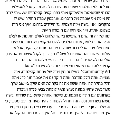
רשת כזאת, שבאה מלמטה, ולאט-לאט זה הפך להיות... לא הבנתי איזה
מודל זה. לא החלטתי שאני באה עם מודל כזה וכזה, אבל לאט-לאט
הבנתי שהשאלות שהעסיקו אותי בפרויקטים קהילתיים שעשיתי קודם
היו איפה אני עומדת מול הדברים. אני במין עמדת החוקר שיש לו
נחקרים, ואני עושה איזה תצפית על הילידים בדרום, ואיך אני חיה
בשלום, אתית. איך אני חיה עם העמדה הזאת.
ומה שקרה זה שהם השתמשו בקשר שלהם לאולם חתונות או לצלם
זה או אחר. כלומר, אנחנו הולכים לצלם המקומי בשדרות ומבקשים
ממנו צילומים, ואז לי ברור שתולים את התמונות על הקיר, אבל אז
עולות שאלות. והם אומרים למשל, "רגע, צריך לקבל אישור מהאנשים,
אולי הם לא יסכימו". המון דברים קרו, ולאט-לאט זה הפך להיות...
קראתי לזה בשם שהוא חצי אירוני וחצי לא אירוני, "Auto
Community Art”. כאילו זה מין מודל של אמנות קהילתית, אבל
עצמית. אתה חלק מהדבר, אתה חוקר גם את עצמך תוך כדי, אתה
חלק מהקהילה, אתה עושה את זה בקהילת האם שלך, ביישוב שלך.
סטודנטית שהיא מפונה מגוש קטיף לוקחת צבעי פנדה ועובדת
בקרוונים עם הילדים המפונים, ומישהי אחרת שהיא בת שדרות עושה
משהו בשדרות, וככה זה התחיל לצמוח. זה היה מאוד מורכב ומסובך, כי
זה שלח המון קרניים. זה היה כמו קורי עכביש כאלה, המון פרויקטים.
איך מרכזים את זה? איך מתבוננים בזה? איך זה מבחינת הפקה? אני