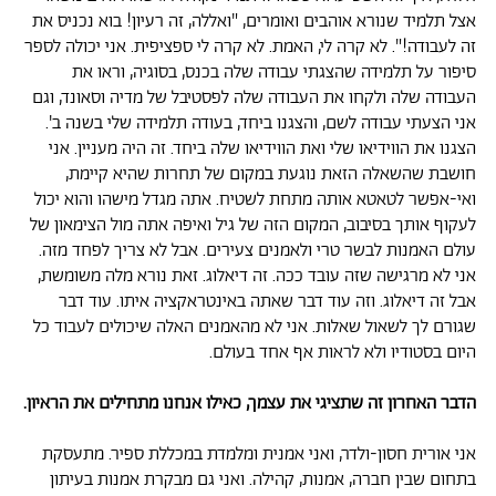
אצל תלמיד שנורא אוהבים ואומרים, "ואללה, זה רעיון! בוא נכניס את
זה לעבודה!". לא קרה לי, האמת. לא קרה לי ספציפית. אני יכולה לספר
סיפור על תלמידה שהצגתי עבודה שלה בכנס, בסוגיה, וראו את
העבודה שלה ולקחו את העבודה שלה לפסטיבל של מדיה וסאונד, וגם
אני הצעתי עבודה לשם, והצגנו ביחד, בעודה תלמידה שלי בשנה ב'.
הצגנו את הווידיאו שלי ואת הווידיאו שלה ביחד. זה היה מעניין. אני
חושבת שהשאלה הזאת נוגעת במקום של תחרות שהיא קיימת,
ואי-אפשר לטאטא אותה מתחת לשטיח. אתה מגדל מישהו והוא יכול
לעקוף אותך בסיבוב, המקום הזה של גיל ואיפה אתה מול הצימאון של
עולם האמנות לבשר טרי ולאמנים צעירים. אבל לא צריך לפחד מזה.
אני לא מרגישה שזה עובד ככה. זה דיאלוג. זאת נורא מלה משומשת,
אבל זה דיאלוג. וזה עוד דבר שאתה באינטראקציה איתו. עוד דבר
שגורם לך לשאול שאלות. אני לא מהאמנים האלה שיכולים לעבוד כל
היום בסטודיו ולא לראות אף אחד בעולם.
הדבר האחרון זה שתציגי את עצמך, כאילו אנחנו מתחילים את הראיון.
אני אורית חסון-ולדר, ואני אמנית ומלמדת במכללת ספיר. מתעסקת
בתחום שבין חברה, אמנות, קהילה. ואני גם מבקרת אמנות בעיתון