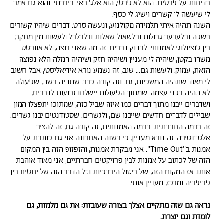
בדיחות על פרסים. הוא לא פרסי, הוא אלג'יראי. ביררתי. והוא גם אמר
לי שיעשה לי קשרים וישיג לי כסף.
השנה תהיה איתי תלמידה מקולנוע, ונעשה סרט. דברים שיהיו קשורים
בשפה ובלערער גבולות ובלשאול שאלות ובלבלבל ולעשות מין מחקר,
בין סוציולוגי לאמנותי. לבדוק דברים. זה מה שאני רוצה, לא אוורסט.
משהו בקטן, שיהיה לי מעניין ושיהיה חזק ושיהיה המלה הלא נפוצה
הזאת, עמוק. ולעשות גם... שוב, זה נשמע נורא אידיאליסטי, אבל חשוב
לי מאוד שתהיה המשכיות, גם. וזה קורה כבר. שתהיה רשת, שפעולה
לא תהיה בפני עצמה. שמתוך הפעולות יישלחו זרועות לדברים,
ושדברים ייבנו מתוך דברים כמו איזה שביל כזה, שמתוכו יתפצלו המון
שבילים לדברים חדשים שייבנו שם, ולגשרים. שסטודנטים יבנו גשרים.
זה ברמה החברתית. ברמה האמנותית, זה קורה גם, זה להציב
אלטרנטיבה. זה נורא מעניין, כי בשנה האחרונה אני גם כותבת על
אמנות ב"Time Out". אני מבקרת אמנות, והזפזופ הזה בין המקום
הזה של לכתוב על אמנות לבין פרויקטים חברתיים, אני מאוד אוהבת
אותו. אז המקום הזה, של ביטול היררכיות וכל הדבר הזה של יחסים בין
פריפריה ומרכז, מעניין אותי.
נראה גם שזה מתקיים אצלך בצורה שעובדת: את גם מלמדת, גם
לומדת וגם יוצרת.