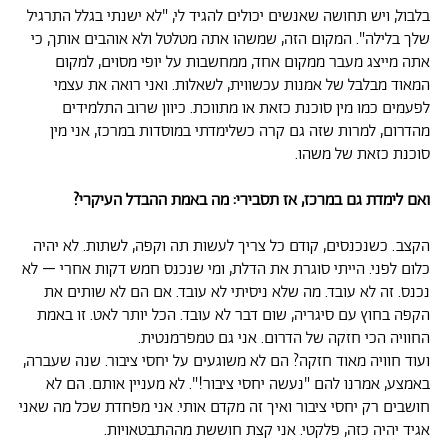
בלבול, ויש תחושה שאנשים יכולים להגיד לי, "לא ישנתי בגלל התרגיל
שלך בלילה". המקום הזה, שמשהו אתה מטלטל ולא אוהבים אותך, כי
אתה מייצג מעבר ממקום אחד, ממחשבות על יופי מסוים, למקום
המאוד מבלבל של אמנות עכשווית, לשאלות. ואני רואה את עצמי
לפעמים כמו מין סוכנת כזאת או מתווכת. כיוון שרוב התלמידים
מהדרום, למרות שזה גם קרה כשלימדתי במוסדות במרכז, אני מין
סוכנת כזאת של משהו.
ואם לימדת גם במרכז, אז תסבירי: מה באמת ההבדל העיקרי?
הקצב. כשנכנסים, קודם כל צריך לעשות תה וקפה, לשתות. לא יהיה
כלום לפני. הייתי סוגרת את הדלת, ומי שנכנס חמש דקות אחרי – לא
נכנס. זה לא עובד. מה שלא ניסיתי לא עובד. אם הם לא שותים את
הקפה בחוץ עם סיגריה, שום דבר לא עובד. הכל יותר לאט. זו באמת
החוויה הכי חזקה של הדרום. אני גם טמפרמנטית.
ועוד חוויה מאוד חזקה? הם לא משוגעים על יחסי ציבור. שנה שעברה,
באמצע, אמרנו להם "נעשה יחסי ציבור!". לא מעניין אותם. הם לא
חושבים רק יחסי ציבור ואיך זה מקדם אותי. אני מפחדת שכל מה שאני
אגיד יהיה כזה, פלקטי. אני קצת חוששת מההתבטאויות.