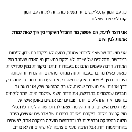
כן, עם המון קונפליקטים. זה נשמע כזה... זה לא. זה עם המון
קונפליקטים ושאלות.
אני רוצה לדעת, אם אפשר, מה ההבדל העיקרי בין איך שאת למדת
אמנות לבין היום.
אני חושבת שכשאני למדתי אמנות, כמעט לא נלקחו בחשבון, לפחות
במדרשה, תהליכים של יצירה. לא נלקח בחשבון מי האדם שעומד מול
המורה. הרבה פעמים התבוננו בעבודות וניתנו ביקורות במין סטריליות
כזאת, כאילו מדובר בעבודות וזה מנותק מהאדם. וההנחיה וההכוונה
היו כמו במין פינצטה כזאת, שרואה רק את העבודות כמו בפריזמה, רק
דרך אמנות. אני חושבת שהיום, לא רק ההוראה שלי, אני רואה גם
חברים שמלמדים במדרשה, את הדור השני שמלמד היום, יותר לוקחים
בחשבון את התהליכים. יותר עובדים עם אנשים באופן אישי על
פרויקטים אישיים. פחות הלימוד שאני למדתי, שהיה לימוד פרונטלי,
מול קבוצה מלווה. ביקורת נאמרה בפורום של ארבעים אנשים, היתה
מלווה בהסמקה ובדפיקות לב ובתחושת מועקה במקרה אחד, לפעמים
בהתרוממות רוח, אבל הרבה פעמים צרבה. לא שהיום זה לא צורב,