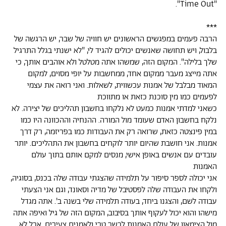
"Time Out".
***
הרבה פעמים במפגשים הראשונים יש חוויה של שבר, יש הרגשה של
בלבול, ויש תחושה שאנשים יכולים להגיד לי, "לא ישנתי בגלל התרגיל
שלך בלילה". המקום הזה, שמשהו אתה מטלטל ולא אוהבים אותך, כי
אתה מייצג מעבר ממקום אחד, ממחשבות על יופי מסוים, למקום
המאוד מבלבל של אמנות עכשווית, לשאלות. ואני רואה את עצמי
לפעמים כמו מין סוכנת כזאת או מתווכת
כשאני למדתי אמנות כמעט לא נלקחו בחשבון תהליכים של יצירה. לא
נלקח בחשבון האדם שעומד מול המורה. ההנחיה וההכוונה היו כמו
במין פינצטה כזאת, שרואה רק את העבודות כמו בפריזמה, רק דרך
אמנות. אני חושבת שהיום יותר לוקחים בחשבון את התהליכים. יותר
עובדים עם אנשים באופן אישי, מנסים למקם אותם בתוך עולם
האמנות
אני יכולה לספר סיפור על תלמידה שהצגתי עבודה שלה בכנס, בסוגיה,
ולקחו את העבודה שלה לפסטיבל של מדיה וסאונד, וגם אני הצעתי
עבודה לשם, והצגנו ביחד, בעודה תלמידה שלי בשנה ב'. אתה מגדל
מישהו והוא יכול לעקוף אותך בסיבוב, המקום הזה של גיל ואיפה אתה
מול הצימאון של עולם האמנות לבשר טרי ולאמנים צעירים. אבל לא