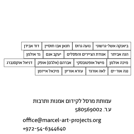
ביאנקה אשל-גרשוני
נועה גרוס
חנאן אבו חוסיין
דוד אבידן
הנה אביתר
אגודת הציירים והפסלים
יעקב אגם
גד אולמן
מיכה אולמן
מישל אופטובסקי
אברהם (אלג׳ם) אופק
דניאל אוקסנברג
נגה אור-ים
לאה אורגד
עזרא אוריון
מיכאל אייזמן
עמותת מרסל לקידום אמנות ותרבות
ע.ר. 580569002
office@marcel-art-projects.org
+972-54-6344640