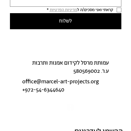
קראתי ואני מסכים/ה ל
מדיניות הפרטיות
*
לשלוח
עמותת מרסל לקידום אמנות ותרבות
ע.ר. 580569002
office@marcel-art-projects.org
+972-54-6344640