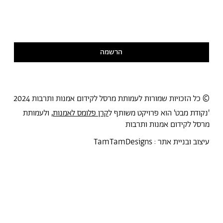
אני מסכימ/ה לקבל דיוור
קראתי ואני מסכימ/ה
למדיניות הפרטיות
הרשמה
© כל הזכויות שמורות לעמותת מרסל לקידום אמנות ותרבות 2024
'נקודת מבט' הוא פרויקט משותף ל
קרן פלומס לאמנות
, ולעמותת
מרסל לקידום אמנות ותרבות
עיצוב ובניית אתר :
TamTamDesigns
מרסל
נקודת מבט
אירועים
כל הטקסטים
סיורים
אמניות/ים