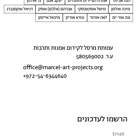
הנה אביתר
אגודת הציירים והפסלים
יעקב אגם
גד אולמן
מיכה אולמן
מישל אופטובסקי
אברהם (אלג׳ם) אופק
דניאל אוקסנברג
נגה אור-ים
לאה אורגד
עזרא אוריון
מיכאל אייזמן
עמותת מרסל לקידום אמנות ותרבות
ע.ר. 580569002
office@marcel-art-projects.org
+972-54-6344640
הרשמו לעדכונים