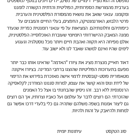
מופשט זה הוא מצייר דימויים של נשים, ילדים ויונים בנוסף למשפטים
בערבית מהמורשת הספרותית, הפוליטית והדתית הקשורה לזמננו
ומקומנו. ענאני שואב את נושאיו מהמסורת הפלסטינית והערבית.
פרטי הלבוש, האורנמנטיקה, החפצים, בעלי החיים והמבנים על
כיפותיהם וחלונותיהם. המציאות על פי ענאני רומנטית כפרית שנעדר
ממנה המאבק ההישרדותי היומיומי שעוברת האוכלוסייה הפלסטינית,
אולם מפיחה היא תקווה ואהבת חיים ויותר מכל נוסטלגיה וגעגוע
לימים שהיו ואינם למשהו שאבד לנו ולא ישוב עוד.
דאוד חאייק מנצרת מציג את ציורו "האדמה" שראינו אותו כבר יותר
מפעם בתערוכות הפוליטיות שהוצגו ברחבי המדינה. בציורו איקונה
מטאפורית פוסט-קובסטית לדמוי אישה מאזכרת בפירוש את הדימוי
של לידת ונוס והוא קושר את עצמו, למרות סגנונו המודרני, לקלאסיקה
הרנסנסית ללא רבב. זהו ניסיון שהבחנתי בו אצל כל האמנים
שהזכרתי. הם רוצים לדבר על עולמם ועל כאביו וצרותיו, אך הם רוצים
גם ליצור אמנות בשפה משלהם שתהיה גם כלי בלעדי דרכו אפשר גם
למחות ולהיאבק על זהות ולהיות.
סוג הטקסט
עיתונות יומית