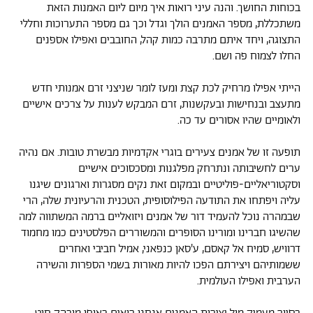
בכוחות החושך. והנה עיני רואות איך מיום ליום האמנות הזאת
משתכללת, מספר האמנים הולך וגדל וכך גם מספר התערוכות וחללי
התצוגה, ויחד איתם מתרבה כמות קהל, החובבים ואפילו אספנים
החלו לצמוח פה ושם.
הייתי אפילו מרחיק לכת קצת ומעז לומר שניצני זרם אמנותי חדש
מתעצב ובנחישות ובעקשנות, זרם המבקש לענות על צרכים אישיים
ולאומיים שהיו אסורים עד כה.
תופעה זו של אמנים צעירים בוגרי אקדמיות מבשרת טובות. אם נהיה
ערים לחשיבותה ונתרחק מפלגנות ומסכסוכים אישיים
וסקטוריאליים-פוליטיים ובמקום זאת נקים מסגרות וארגונים שיגנו
עליה ויפתחו את התודעה הפילוסופית, הטכנית והרעיונית שלה, הרי
שבמהרה נוכל להעמיד דור של אמנים ויזואליים ברמה המשתווה למה
שהשיגו חברינו ומורינו הסופרים והמשוררים הפלסטינים כמו מחמוד
דרוויש, סמיח אל קאסם, ע'סאן כנפאני, אמיל חביבי ואחרים
ששמותיהם ויצירתם הפכו להיות מאורות בשמי הספרות והשירה
הערבית ואפילו העולמית.