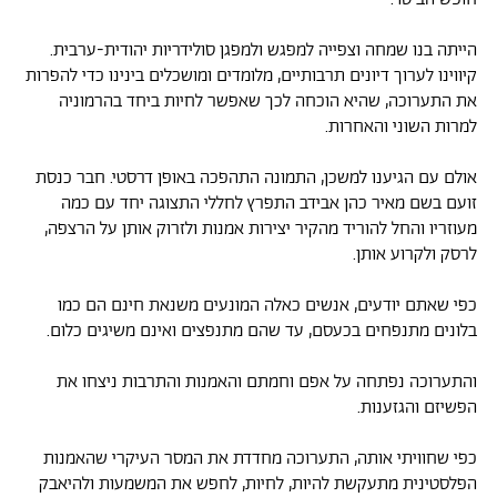
הייתה בנו שמחה וצפייה למפגש ולמפגן סולידריות יהודית-ערבית.
קיווינו לערוך דיונים תרבותיים, מלומדים ומושכלים בינינו כדי להפרות
את התערוכה, שהיא הוכחה לכך שאפשר לחיות ביחד בהרמוניה
למרות השוני והאחרות.
אולם עם הגיענו למשכן, התמונה התהפכה באופן דרסטי. חבר כנסת
זועם בשם מאיר כהן אבידב התפרץ לחללי התצוגה יחד עם כמה
מעוזריו והחל להוריד מהקיר יצירות אמנות ולזרוק אותן על הרצפה,
לרסק ולקרוע אותן.
כפי שאתם יודעים, אנשים כאלה המונעים משנאת חינם הם כמו
בלונים מתנפחים בכעסם, עד שהם מתנפצים ואינם משיגים כלום.
והתערוכה נפתחה על אפם וחמתם והאמנות והתרבות ניצחו את
הפשיזם והגזענות.
כפי שחוויתי אותה, התערוכה מחדדת את המסר העיקרי שהאמנות
הפלסטינית מתעקשת להיות, לחיות, לחפש את המשמעות ולהיאבק