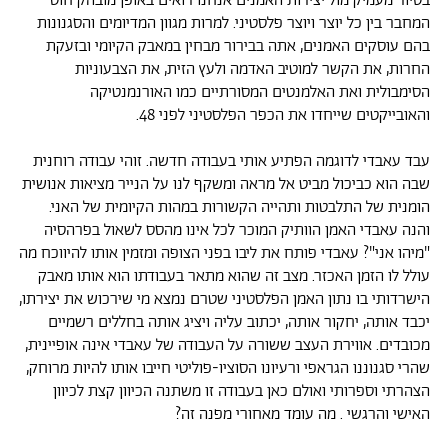
בסיור מעמיק מול יצירות האמנים אנחנו רואים באופן מובהק חוט
המחבר בין כל יוצר ויוצר פלסטיני. למרות מגוון המדיומים והסגנונות
בהם עוסקים האמנים, אתה בבירור מבחין במאבק הקיומי ובזעקת
החרות, את הקשר למוטיב האדמה ולעץ הזית, את הצבעוניות
הסימבולית ואת האלמנטים המסורתיים כמו האורנמנטיקה
והאובייקטים שייחדו את הכפר הפלסטיני לפני 48.
עבד עאבדי לדוגמה הפתיע אותי בעבודה חדשה. זוהי עבודה רוחנית
שבה הוא כביכול מביט אל מראה ומשקף לנו על הנייר מציאות אנושית
הומנית של התלבטות ותהייה הקשורות במהות הקיומית של האני.
והנה עאבדי האמן הוותיק המוכר לכל אינו מהסס לשאול בפרהסיה
"מיהו אני"? עאבדי פותח את ליבו בפני הצופה ומזמין אותו להיווכח מה
עולל לו הזמן האכזר. מצב זה שהוא מתאר בעבודתו הוא אותו מאבק
הישרדותי בו נתון האמן הפלסטיני שטרם נמצא מי שירכוש את יצירתו,
יכבד אותה, יחקור אותה, יכתוב עליה ויציג אותה בחללים רשמיים
מכובדים. אווירת העצב ששורה על העבודה של עאבדי אינה אופיינית,
שהרי סגנוננו הגראפי ורעיונו הסוציו-פוליטי חייבו אותו להיות מרוחק,
הצהרתי וספרותי ואולם כאן בעבודה זו משתנה הכיוון קצת לכיוון
האישי והרגשי . מה עומד מאחורי מפנה זה?