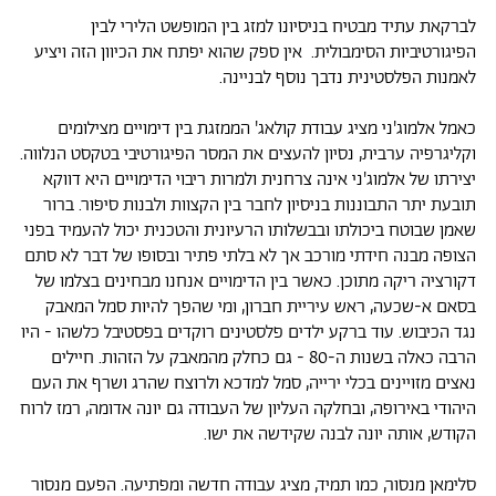
לברקאת עתיד מבטיח בניסיונו למזג בין המופשט הלירי לבין
הפיגורטיביות הסימבולית. אין ספק שהוא יפתח את הכיוון הזה ויציע
לאמנות הפלסטינית נדבך נוסף לבניינה.
כאמל אלמוג'ני מציג עבודת קולאג' הממזגת בין דימויים מצילומים
וקליגרפיה ערבית, נסיון להעצים את המסר הפיגורטיבי בטקסט הנלווה.
יצירתו של אלמוג'ני אינה צרחנית ולמרות ריבוי הדימויים היא דווקא
תובעת יתר התבוננות בניסיון לחבר בין הקצוות ולבנות סיפור. ברור
שאמן שבוטח ביכולתו ובבשלותו הרעיונית והטכנית יכול להעמיד בפני
הצופה מבנה חידתי מורכב אך לא בלתי פתיר ובסופו של דבר לא סתם
דקורציה ריקה מתוכן. כאשר בין הדימויים אנחנו מבחינים בצלמו של
בסאם א-שכעה, ראש עיריית חברון, ומי שהפך להיות סמל המאבק
נגד הכיבוש. עוד ברקע ילדים פלסטינים רוקדים בפסטיבל כלשהו - היו
הרבה כאלה בשנות ה-80 - גם כחלק מהמאבק על הזהות. חיילים
נאצים מזויינים בכלי ירייה, סמל למדכא ולרוצח שהרג ושרף את העם
היהודי באירופה, ובחלקה העליון של העבודה גם יונה אדומה, רמז לרוח
הקודש, אותה יונה לבנה שקידשה את ישו.
סלימאן מנסור, כמו תמיד, מציג עבודה חדשה ומפתיעה. הפעם מנסור