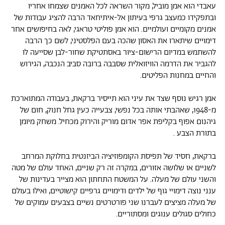
עאבדי הוא אמן מוביל, מקור השראה לכל האמנים שצמחו אחריו
ובתפקידו כמעצב גרפי בעיתון אל-איתיחאד הרבה להציג עבודות של
אמנים מקומיים ועולמיים. הוא אמן פוליטי טראגי, לאה בחיפושים אחר
דימויים שיתארו את האסון שהכה בעם הפלסטיני, לשם כך הרבה
להשתמש במדיום הרישום-ציור באסתטיקת שחור-לבן שסייעה לו
להגביר את הדרמה הוויזואלית שסבבה ברובה סביב הנכבה, הגירוש
והחיים במחנות הפליטים.
אמן רגיש נוסף שצד את עיני הוא תייסיר ברקאת, בעבודה המתוארכת
מ-1948, שאהבתי אותה בכל נפשי, צבעייה כעין גחל חנוק, חום של
גיהנום אפוף בקליפת אפר אדום מוריק והירוק מכחיל. משחק מיומן
בתורת הצבע .
ברקאת, חסיד של תפיסת הקומפוזיציה הביזנטית בחלוקת המרחב
לשניים או שלושה אזורים, במקרה זה רק שניים, האחד עולם של מטה
והשני עולם של מעלה. על המשטח התחתון הוא מצייר בעדינות של
ענני נוצה דימויי גוף של ילדים ודימויים גרפיים קישוטיים, ואילו בעולם
של מעלה מציצים לעברנו שני פורטרטים נשיים בצבעים עמוקים של
כחולים סגולים ענוגים ומסתוריים.