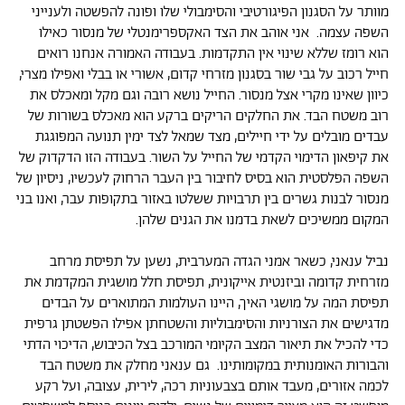
מוותר על הסגנון הפיגורטיבי והסימבולי שלו ופונה להפשטה ולענייני
השפה עצמה. אני אוהב את הצד האקספרימנטלי של מנסור כאילו
הוא רומז שללא שינוי אין התקדמות. בעבודה האמורה אנחנו רואים
חייל רכוב על גבי שור בסגנון מזרחי קדום, אשורי או בבלי ואפילו מצרי,
כיוון שאינו מקרי אצל מנסור. החייל נושא רובה וגם מקל ומאכלס את
רוב משטח הבד. את החלקים הריקים ברקע הוא מאכלס בשורות של
עבדים מובלים על ידי חיילים, מצד שמאל לצד ימין תנועה המפוגגת
את קיפאון הדימוי הקדמי של החייל על השור. בעבודה הזו הדקדוק של
השפה הפלסטית הוא בסיס לחיבור בין העבר הרחוק לעכשיו, ניסיון של
מנסור לבנות גשרים בין תרבויות ששלטו באזור בתקופות עבר, ואנו בני
המקום ממשיכים לשאת בדמנו את הגנים שלהן.
נביל ענאני, כשאר אמני הגדה המערבית, נשען על תפיסת מרחב
מזרחית קדומה וביזנטית אייקונית, תפיסת חלל מושגית המקדמת את
תפיסת המה על מושגי האיך, היינו העולמות המתוארים על הבדים
מדגישים את הצורניות והסימבוליות והשטחתן אפילו הפשטתן גרפית
כדי להכיל את תיאור המצב הקיומי המורכב בצל הכיבוש, הדיכוי הדתי
והבורות האומנותית במקומותינו. גם ענאני מחלק את משטח הבד
לכמה אזורים, מעבד אותם בצבעוניות רכה, לירית, עצובה, ועל רקע