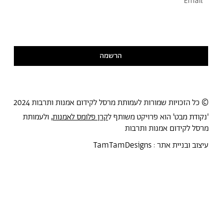
אני מסכימ/ה לקבל דיוור
קראתי ואני מסכימ/ה
למדיניות הפרטיות
הרשמה
© כל הזכויות שמורות לעמותת מרסל לקידום אמנות ותרבות 2024
'נקודת מבט' הוא פרויקט משותף ל
קרן פלומס לאמנות
, ולעמותת
מרסל לקידום אמנות ותרבות
עיצוב ובניית אתר :
TamTamDesigns
מרסל
נקודת מבט
אירועים
כל הטקסטים
סיורים
אמניות/ים