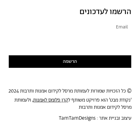
הרשמו לעדכונים
אני מסכימ/ה לקבל דיוור
קראתי ואני מסכימ/ה
למדיניות הפרטיות
הרשמה
© כל הזכויות שמורות לעמותת מרסל לקידום אמנות ותרבות 2024
'נקודת מבט' הוא פרויקט משותף ל
קרן פלומס לאמנות
, ולעמותת
מרסל לקידום אמנות ותרבות
עיצוב ובניית אתר :
TamTamDesigns