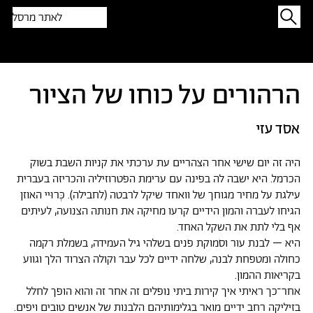
לאתר מרסל
תפתיעו בטקסט אקראי
הרהורים על כוחו של הציור
אסד עזי
היה זה יום שישי אחר הצהריים עת ערכתי את קניות השבת בשוק
הכרמל. היא ישבה לה בפינה עם ערימת הפטרוזיליה והכריזה בעברית
עילגת על מחיר מגוחך של וואחד שיקל לרבטה (לחבילה). כְּרוּיי האוזן
הגיחו לעברה והמון הידיים קרעו מחיקה את חנותה הצנועה, לעיתים
אף בלי לתת את השקל האחד.
היא – לבנת עור וסמוקת פנים בשלהי גיל העמידה, בשמלת רקמה
כחולה ומטפחת לבנה, שלחה ידיים לכל עבר וקולה הצרוד הלך וגווע
בקריאות ההמון.
אחר־כך ראיתי איך קירות ביתי נופלים זה אחר זה והוא הופך לחלל
בזיליקה רחב ידיים מואר בגלימותיהם הלבנות של אנשים טובים ויפים.