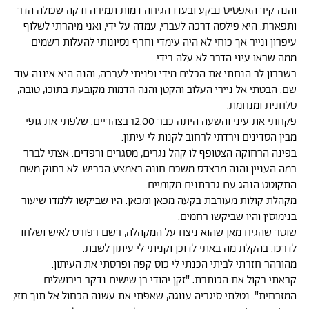
והנה קיר האפסיס נבקע ובעדו הגיחה דמות תמירה ודקה שכולה הדר
ותפארת. היא פילסה דרכה לעברי, עמדה על ידי, ואני מיהרתי לשלוף
עיפרון ונייר אך כוחי לא היה עימדי וחרף נסיונותי להעלות רשמים
ממה שראו עיני הדבר לא עלה בידי.
בשברון לב הנחתי את הכלים מידי ופניתי לעברה, והנה היא איננה עוד
שם. הבטתי אל ניירי העלוב והקטן והנה הדמות מקובעת בתוכו, טובה,
סלחנית ומנחמת.
פקחתי את עיני והשעה היתה כבר 12.00 בצהריים. שלפתי את גופי
מבין הסדינים וירדתי לרחוב לקנות לי עיתון.
בפינה הרחוקה הצטופף לו קהל נגרים, מסגרים ורפדים. אצתי לברר
במה העניין והנה מרצדס משכם חונה באמצע הכביש. לא רחוק משם
התקוטט הנהג עם גברתנים מקומיים.
מקהלת קולות מעורבת בקעה מכאן ומכאן. היו שביקשו ללמדו שיעור
בנימוסין והיו שביקשו רחמים.
שוטר שהגיח מאן שהוא ניצח על המקהלה, רשם רפורט לאיש ושלחו
לדרכו. בהקלת מה באתי לדוכן וקניתי לי עיתון לשבת.
מהורהר חזרתי לביתי הכנתי לי כוס קפה ופרסתי את העיתון.
קראתי בקול את הכותרת: "זקן יהודי בן שישים נדקר בירושלים
המזרחית". נטלתי סיגריה ענוגה, שאפתי את עשנה הכחול אל תוך חזי,