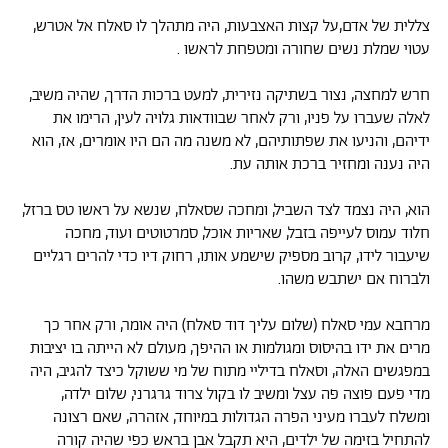
צללית של אדם,על קצות האצבעות, היה מתהלך לו סאלח אל אטרש,
עטוי שמלת נשים שחורה ומטפחת לראשו .
חרש למחצה, נצור בשתיקה נזירית, למעט ברכות הדרך, שהיה משיב,
לאלה שעברו על פניו, ורק לאחר שבוודאות גלויה לעין, הרימו את
ידיהם, והניעו את שפתותיהם, לא משנה מה הם היו אומרים, אז, הוא
היה נענה ומחזיר ברכת אותה עת.
הוא, היה נצמד לצד השביל, ומחכה שסאלח, שנשא על ראשו טס ברזל,
חלוד עמוס לעייפה בזבל, שאריות אוכל, סמרטוטים ועוד, מחכה
שיעבור לידו, קרוב מספיק שישמע אותו, רחוק דיו כדי להרים רגליים
ולברוח אם ישתבש משהו.
מרחבא עמי סאלח (שלום עליך דוד סאלח) היה אומר, ורק אחר כך
מרים את ידו בהיסוס ומגולמות או ההיפך, מעולם לא הייתה בו יציבות
במפגשים האלה, וסאלח בדיליי מתוח של מי ששוקל כיצד להגיב, היה
מדי פעם פוצה פה עצל ומשיב לו בקול צרוד גרגרני, שלום ילדה,
ומשלח לעברו מעיני הפרה הגדולות במיוחד, אזהרה, שאם רצונה
להתחיל בזימה של ילדים, היא תקבל אבן בראש כפי שהיה קורה