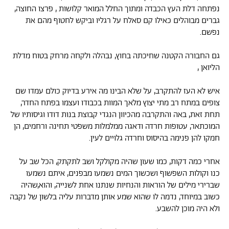
נפתחה דלת העץ הכבדה ומתוך החלל המואר קלושות , פרצו החוצה,
גברים מבוהלים כאילו קם סאלח על רגליו וביקש לחטוף מהם את
נפשם.
גם החבורה הקטנה שחיכתה בחוץ, נבהלה ולקחה מרחק בטוח מדלת
הליואן ,
איש לא העז להתקרב, על שלא הבינו מה אירע בדיוק כולם עמדו שם
צופים במתח רב מתי יצוץ מלאך המוות בכבודו ועצמו בפתח החדר,
תחת זאת, באה והתקרבה מהכיוון הנגדי קבוצת בנות דודו וגיסותיו של
המוכתאר, עטופות חרדה ודאגה ממלמלות משפטי תחינה ורחמים, הן
חמקו להן פנימה בהיסוס וחרדה גלויים לעין.
אחרי כמה דקות, כמו שעון שהיה מקולקל ושב לתקתק, הכל שב על
כנו וקולות השפשוף ושכשוך המים נשמעו מבפנים, איתם נשמעו
שברירי מילים של הוראות והנחיות שנתנו אחת לשנייה, והוא,שהיה
כשוב במיוחד, נדמה לו שהוא שמע אותן מדברות עליה בלשון של נקבה
ולא היה מוכן להשבע.