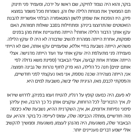
בוקר, והוא היה נצמד לחיקה, שם ראשו על ירכה, ומעמיד פני תינוק
תם הממשיך את מנוחת הלילה שלו והן, נשמרות מכל משמר במוצא
פיהן, היו הופכות את שפתן ללשון המטאפורה הבלתי אפשרית להבנת
הזאטוטים שהתרוצצו ביניהן. ומתחילות בסבב שאלות תמוהות, האם
עקץ אותך הדבור הלילה אחותי? הייתה מתעניינת אחת מהן בפנים
סומקות, אחרת הייתה ממהרת להשיב שדבורה לא היה לו עוקץ הלילה.
משהיא, הייתה נשבעת בחיי אללא, שפעמיים עקץ אותה, ואם לא הייתי
מעמידה פני מתעלפת היה עוקץ אותי עוד ועוד הייתה מדגישה. אצלי
הייתה אומרת אחת קבועה, אצלי הבאבור (ספינת משא גדולה לפי
אותם ימים) חנה כל הלילה, הוא פרק לחוף נהרות של גבינה חמוצה.
אני, הייתה מצהירה שכנה נוספת, אני מאז נעקצתי לפני חודשיים,
והפסקתי לכבס, מאז, הגיגית שלי יבשה, משבעת למים היא.
לא פעם, היה כמעט קופץ על רגליו, להטיח זעמו בפניהן, לדרוש שיראו
לו, איך הדבורים? לכל הרוחות, עוקצים אותן כל כך הרבה, ואין עליהן
סימני נפיחות אדומים, או, איך, השקרנית ההיא, נשבעת שלא כיבסה
מזה חודשיים ,ומתלה הכביסה שלה, עמוס לעייפה כל בוקר. וההיא, עם
הבאבור שלה, משוגעות, היה מהנהן לעצמו, משוגעות. וממשיך להקשיב
אולי ישמע דברים מעניינים יותר.