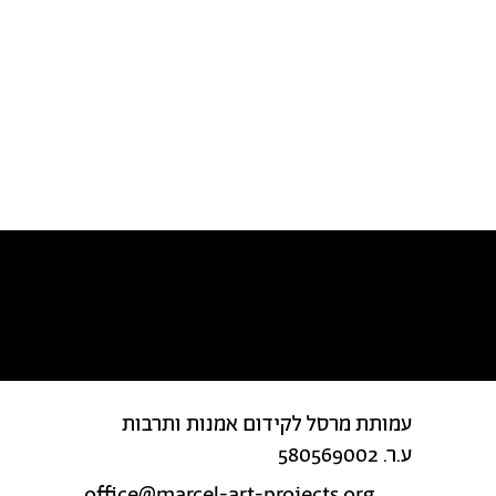
מצאת טעות בטקסט?
עמותת מרסל לקידום אמנות ותרבות
ע.ר. 580569002
office@marcel-art-projects.org