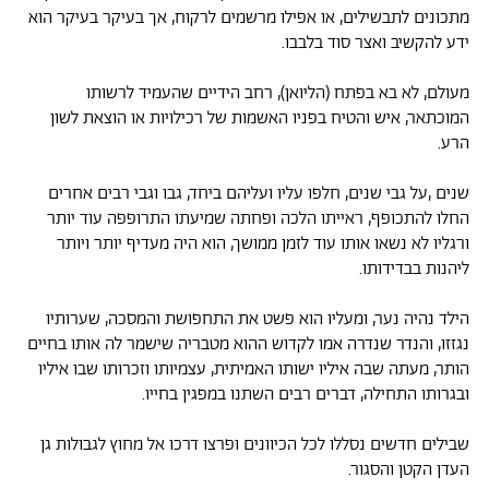
מתכונים לתבשילים, או אפילו מרשמים לרקוח, אך בעיקר בעיקר הוא
ידע להקשיב ואצר סוד בלבבו.
מעולם, לא בא בפתח (הליואן), רחב הידיים שהעמיד לרשותו
המוכתאר, איש והטיח בפניו האשמות של רכילויות או הוצאת לשון
הרע.
שנים ,על גבי שנים, חלפו עליו ועליהם ביחד, גבו וגבי רבים אחרים
החלו להתכופף, ראייתו הלכה ופחתה שמיעתו התרופפה עוד יותר
ורגליו לא נשאו אותו עוד לזמן ממושך, הוא היה מעדיף יותר ויותר
ליהנות בבדידותו.
הילד נהיה נער, ומעליו הוא פשט את התחפושת והמסכה, שערותיו
נגזזו, והנדר שנדרה אמו לקדוש ההוא מטבריה שישמר לה אותו בחיים
הותר, מעתה שבה איליו ישותו האמיתית, עצמיותו וזכרותו שבו איליו
ובגרותו התחילה, דברים רבים השתנו במפגין בחייו.
שבילים חדשים נסללו לכל הכיוונים ופרצו דרכו אל מחוץ לגבולות גן
העדן הקטן והסגור.