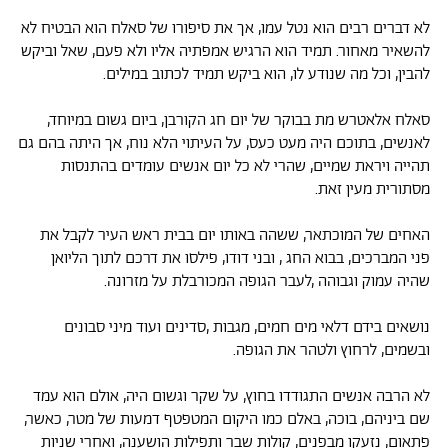
לא דברים רבים הוא נטל עמו, אך את סיפורו של סאלח הוא הבטיח לא
להשאיר מאחור. תמיד הוא הרגיש אמפתיה אליו ולא פעם, שאל וביקש
להבין, וכל מה שנודע לו, הוא ביקש תמיד לכתוב במילים.
סאלח אלאטרש מת בבוקר של יום חג הקורבן, ביום גשום במיוחד,
לאנשים, בתוכם היה מעט כעס, על העיתוי הלא נוח, אך היתה בהם גם
תהייה ויראת שמיים, שהרי לא כל יום אנשים עומדים בהתנסות
מסתורית מעין זאת.
האחים של המוכתאר, ששהה באותו יום בבית ראש העיר לקבל את
פני המברכים, בבוא החג , ובני דודו, פילסו את דרכם לתוך הליואן
שהיה עמוק וגבוהה ,לעבר הגופה המכורבלת על מזרונה.
נושאים בידם דלאי מים חמים, מגבות ,סדינים ועוד מיני סבונים
ובשמים, לרחוץ ולטהר את הגופה.
לא הרבה אנשים התגודדו בחוץ, על שקר וגשום היה, אולם הוא עמד
שם ביניהם, בוכה, באלם כמו היקום המטפטף דמעות של מטר, כאשר,
פתאום, נזעקו מבפנים, קולות שבר ותפילות הושענה, ואחרי שניות