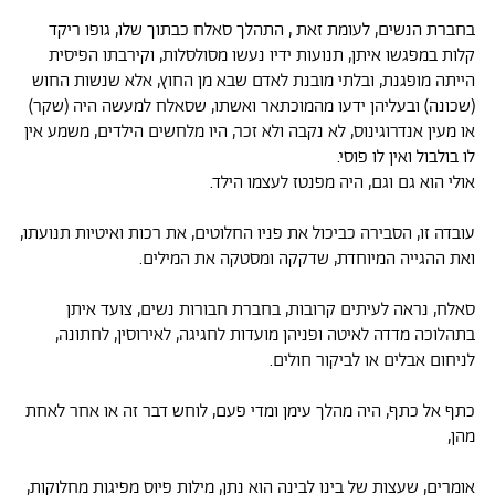
בחברת הנשים, לעומת זאת , התהלך סאלח כבתוך שלו, גופו ריקד
קלות במפגשו איתן, תנועות ידיו נעשו מסולסלות, וקירבתו הפיסית
הייתה מופגנת, ובלתי מובנת לאדם שבא מן החוץ, אלא שנשות החוש
(שכונה) ובעליהן ידעו מהמוכתאר ואשתו, שסאלח למעשה היה (שקר)
או מעין אנדרוגינוס, לא נקבה ולא זכר, היו מלחשים הילדים, משמע אין
לו בולבול ואין לו פוסי.
אולי הוא גם וגם, היה מפנטז לעצמו הילד.
עובדה זו, הסבירה כביכול את פניו החלוטים, את רכות ואיטיות תנועתו,
ואת ההגייה המיוחדת, שדקקה ומסטקה את המילים.
סאלח, נראה לעיתים קרובות, בחברת חבורות נשים, צועד איתן
בתהלוכה מדדה לאיטה ופניהן מועדות לחגיגה, לאירוסין, לחתונה,
לניחום אבלים או לביקור חולים.
כתף אל כתף, היה מהלך עימן ומדי פעם, לוחש דבר זה או אחר לאחת
מהן,
אומרים, שעצות של בינו לבינה הוא נתן, מילות פיוס מפיגות מחלוקות,