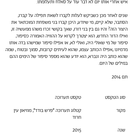
איש אחרי אותו יום לא דבר עוד על סאלח ותעלומתו.
שנים לאחר מכן כשביקש לעלות לקברו לשאת תפילה על קברו,
הסתבר, שלא קיים, מי שיודע, היכן קברו בני משפחת המוכתאר את
היצור הזה? והיו גם בין בני דורו, שאך בקושי זכרו משהו ממעשיה זו,
ואילו הדור החדש, הוא יצטרך לקרוא על ההוויה האמורה כסיפור,
סיפור של מי שאולי היה, ואולי לא, או אפילו סיפור שמישהו בדה אותו
מדמיונו ,אפילו הכותב עצמו, שהוא לעיתים קרובות, סמוך ובטוח , שמה
שהוא כותב היה ונברא, הוא יודע שהוא מספר סיפור של הימים ההם
במילים של היום.
תם 2014
סוג הטקסט
טקסט תערוכה
מקור
קטלוג תערוכה ״פרש בודד״, מוזיאון עין
חרוד
שנה
2015