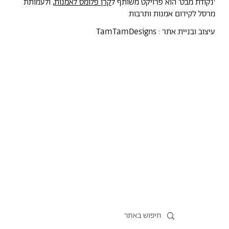
'נקודת מבט' הוא פרויקט משותף ל
קרן פלומס לאמנות
, ולעמותת
מרסל לקידום אמנות ותרבות
עיצוב ובניית אתר :
TamTamDesigns
מרסל
נקודת מבט
אירועים
כל הטקסטים
סיורים
אמניות/ים
תכנית התמחות
אוספים
אודות מרסל
אודות
חנות תרבות
?יש לך הצעה
תקנון החנות
חדשות
הצהרת נגישות
מדיניות פרטיות