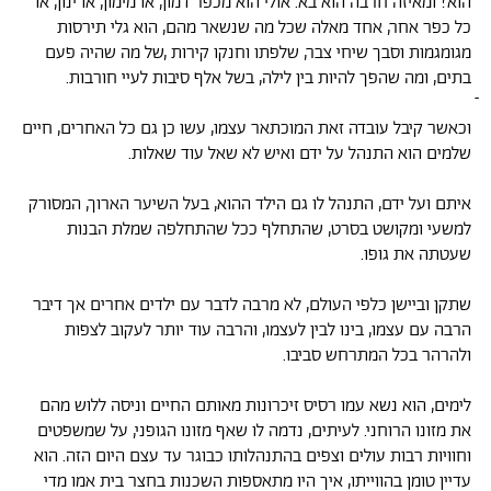
הוא? ומאיזה חרבה הוא בא. אולי הוא מכפר דמון, או מימון, או ינון, או
כל כפר אחר, אחד מאלה שכל מה שנשאר מהם, הוא גלי תירסות
מגומגמות וסבך שיחי צבר, שלפתו וחנקו קירות ,של מה שהיה פעם
בתים, ומה שהפך להיות בין לילה, בשל אלף סיבות לעיי חורבות.
וכאשר קיבל עובדה זאת המוכתאר עצמו, עשו כן גם כל האחרים, חיים
שלמים הוא התנהל על ידם ואיש לא שאל עוד שאלות.
איתם ועל ידם, התנהל לו גם הילד ההוא, בעל השיער הארוך, המסורק
למשעי ומקושט בסרט, שהתחלף ככל שהתחלפה שמלת הבנות
שעטתה את גופו.
שתקן וביישן כלפי העולם, לא מרבה לדבר עם ילדים אחרים אך דיבר
הרבה עם עצמו, בינו לבין לעצמו, והרבה עוד יותר לעקוב לצפות
ולהרהר בכל המתרחש סביבו.
לימים, הוא נשא עמו רסיס זיכרונות מאותם החיים וניסה ללוש מהם
את מזונו הרוחני. לעיתים, נדמה לו שאף מזונו הגופני, על שמשפטים
וחוויות רבות עולים וצפים בהתנהלותו כבוגר עד עצם היום הזה. הוא
עדיין טומן בהווייתו, איך היו מתאספות השכנות בחצר בית אמו מדי