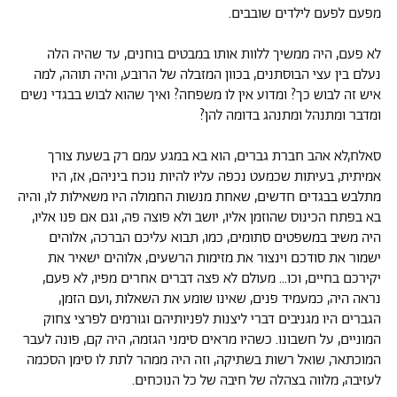
מפעם לפעם לילדים שובבים.
לא פעם, היה ממשיך ללוות אותו במבטים בוחנים, עד שהיה הלה
נעלם בין עצי הבוסתנים, בכוון המזבלה של הרובע, והיה תוהה, למה
איש זה לבוש כך? ומדוע אין לו משפחה? ואיך שהוא לבוש בבגדי נשים
ומדבר ומתנהל ומתנהג בדומה להן?
סאלח,לא אהב חברת גברים, הוא בא במגע עמם רק בשעת צורך
אמיתית, בעיתות שכמעט נכפה עליו להיות נוכח ביניהם, אז, היו
מתלבש בבגדים חדשים, שאחת מנשות החמולה היו משאילות לו, והיה
בא בפתח הכינוס שהוזמן אליו, יושב ולא פוצה פה, וגם אם פנו אליו,
היה משיב במשפטים סתומים, כמו, תבוא עליכם הברכה, אלוהים
ישמור את סודכם וינצור את מזימות הרשעים, אלוהים ישאיר את
יקירכם בחיים, וכו... מעולם לא פצה דברים אחרים מפיו, לא פעם,
נראה היה, כמעמיד פנים, שאינו שומע את השאלות ,ועם הזמן,
הגברים היו מגניבים דברי ליצנות לפניותיהם וגורמים לפרצי צחוק
המוניים, על חשבונו. כשהיו מראים סימני הגזמה, היה קם, פונה לעבר
המוכתאר, שואל רשות בשתיקה, וזה היה ממהר לתת לו סימן הסכמה
לעזיבה, מלווה בצהלה של חיבה של כל הנוכחים.