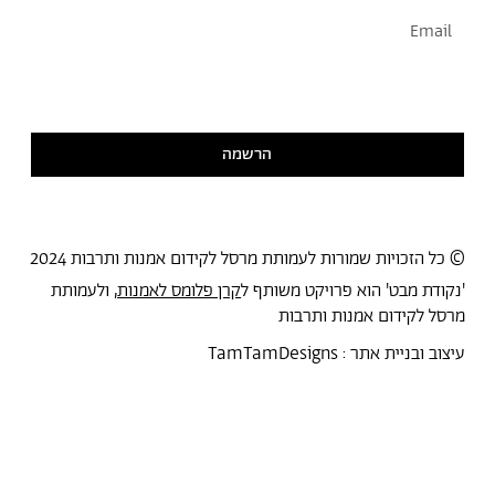
אני מסכימ/ה לקבל דיוור
קראתי ואני מסכימ/ה
למדיניות הפרטיות
הרשמה
© כל הזכויות שמורות לעמותת מרסל לקידום אמנות ותרבות 2024
'נקודת מבט' הוא פרויקט משותף ל
קרן פלומס לאמנות
, ולעמותת
מרסל לקידום אמנות ותרבות
עיצוב ובניית אתר :
TamTamDesigns
מרסל
נקודת מבט
אירועים
כל הטקסטים