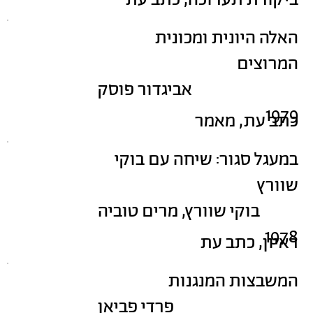
ביקורת תערוכה, כתב עת
האלה היונית ומכונית
המרוצים
אביגדור פוסק
1979
כתב עת, מאמר
במעגל סגור: שיחה עם בוקי
שוורץ
בוקי שוורץ, מרים טוביה
1978
ראיון, כתב עת
המשבצות המנגנות
פרדי פביאן