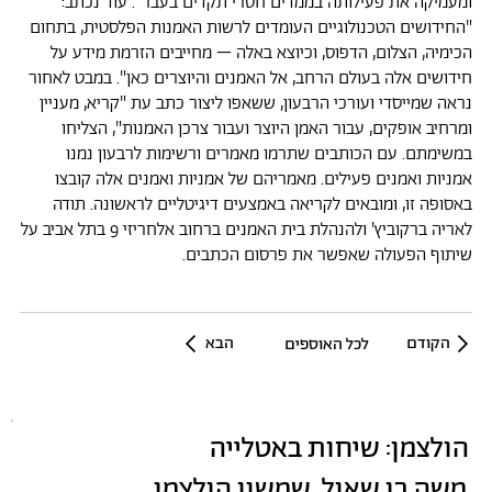
ומעמיקה את פעילותה בממדים חסרי תקדים בעבר". עוד נכתב:
"החידושים הטכנולוגיים העומדים לרשות האמנות הפלסטית, בתחום
הכימיה, הצלום, הדפוס, וכיוצא באלה – מחייבים הזרמת מידע על
חידושים אלה בעולם הרחב, אל האמנים והיוצרים כאן". במבט לאחור
נראה שמייסדי ועורכי הרבעון, ששאפו ליצור כתב עת "קריא, מעניין
ומרחיב אופקים, עבור האמן היוצר ועבור צרכן האמנות", הצליחו
במשימתם. עם הכותבים שתרמו מאמרים ורשימות לרבעון נמנו
אמניות ואמנים פעילים. מאמריהם של אמניות ואמנים אלה קובצו
באסופה זו, ומובאים לקריאה באמצעים דיגיטליים לראשונה. תודה
לאריה ברקוביץ' ולהנהלת בית האמנים ברחוב אלחריזי 9 בתל אביב על
שיתוף הפעולה שאפשר את פרסום הכתבים.
הקודם
הבא
לכל האוספים
הולצמן: שיחות באטלייה
משה בן שאול, שמשון הולצמן