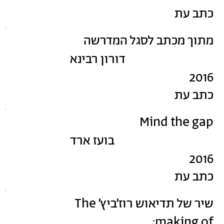
כתב עת
מתוך מכתב לסגל המדרשה
דורון רבינא
2016
כתב עת
Mind the gap
בועז ארד
2016
כתב עת
שיר של תדיאוש רוז׳ביץ׳ The
making of: