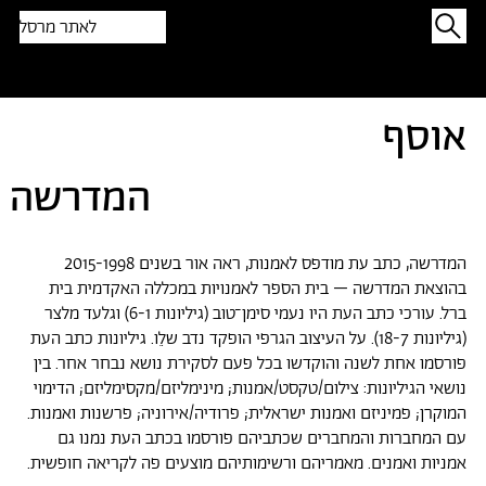
לאתר מרסל
תפתיעו בטקסט אקראי
אוסף
המדרשה
המדרשה, כתב עת מודפס לאמנות, ראה אור בשנים 2015-1998
בהוצאת המדרשה – בית הספר לאמנויות במכללה האקדמית בית
ברל. עורכי כתב העת היו נעמי סימן־טוב (גיליונות 6-1) וגלעד מלצר
(גיליונות 18-7). על העיצוב הגרפי הופקד נדב שלֵו. גיליונות כתב העת
פורסמו אחת לשנה והוקדשו בכל פעם לסקירת נושא נבחר אחר. בין
נושאי הגיליונות: צילום/טקסט/אמנות; מינימליזם/מקסימליזם; הדימוי
המוקרן; פמיניזם ואמנות ישראלית; פרודיה/אירוניה; פרשנות ואמנות.
עם המחברות והמחברים שכתביהם פורסמו בכתב העת נמנו גם
אמניות ואמנים. מאמריהם ורשימותיהם מוצעים פה לקריאה חופשית.