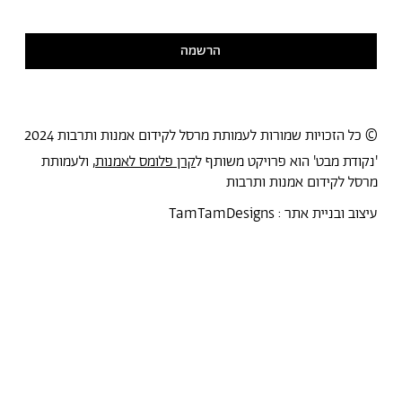
קראתי ואני מסכימ/ה
למדיניות הפרטיות
הרשמה
© כל הזכויות שמורות לעמותת מרסל לקידום אמנות ותרבות 2024
'נקודת מבט' הוא פרויקט משותף ל
קרן פלומס לאמנות
, ולעמותת
מרסל לקידום אמנות ותרבות
עיצוב ובניית אתר :
TamTamDesigns
מרסל
נקודת מבט
אירועים
כל הטקסטים
סיורים
אמניות/ים
תכנית התמחות
אוספים
אודות מרסל
אודות