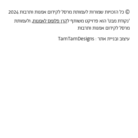
© כל הזכויות שמורות לעמותת מרסל לקידום אמנות ותרבות 2024
'נקודת מבט' הוא פרויקט משותף ל
קרן פלומס לאמנות
, ולעמותת
מרסל לקידום אמנות ותרבות
עיצוב ובניית אתר :
TamTamDesigns
מרסל
נקודת מבט
אירועים
כל הטקסטים
סיורים
אמניות/ים
תכנית התמחות
אוספים
אודות מרסל
אודות
חנות תרבות
?יש לך הצעה
תקנון החנות
חדשות
הצהרת נגישות
מדיניות פרטיות