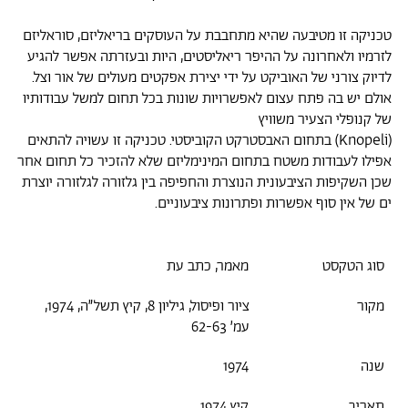
טכניקה זו מטיבעה שהיא מתחבבת על העוסקים בריאליזם, סוראליזם
לזרמיו ולאחרונה על ההיפר ריאליסטים, היות ובעזרתה אפשר להגיע
לדיוק צורני של האוביקט על ידי יצירת אפקטים מעולים של אור וצל.
אולם יש בה פתח עצום לאפשרויות שונות בכל תחום למשל עבודותיו
של קנופלי הצעיר משוויץ
(Knopeli) בתחום האבסטרקט הקוביסטי. טכניקה זו עשויה להתאים
אפילו לעבודות משטח בתחום המינימליזם שלא להזכיר כל תחום אחר
שכן השקיפות הציבעונית הנוצרת והחפיפה בין גלזורה לגלזורה יוצרת
ים של אין סוף אפשרות ופתרונות ציבעוניים.
סוג הטקסט
מאמר, כתב עת
מקור
ציור ופיסול, גיליון 8, קיץ תשל״ה, 1974,
עמ׳ 62-63
שנה
1974
תאריך
קיץ 1974