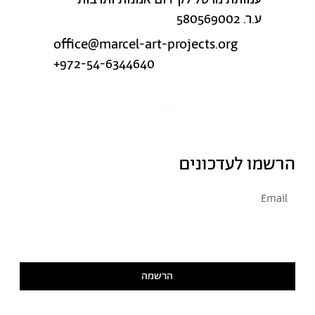
ע.ר. 580569002
office@marcel-art-projects.org
+972-54-6344640
הרשמו לעדכונים
אני מסכימ/ה לקבל דיוור
קראתי ואני מסכימ/ה
למדיניות הפרטיות
הרשמה