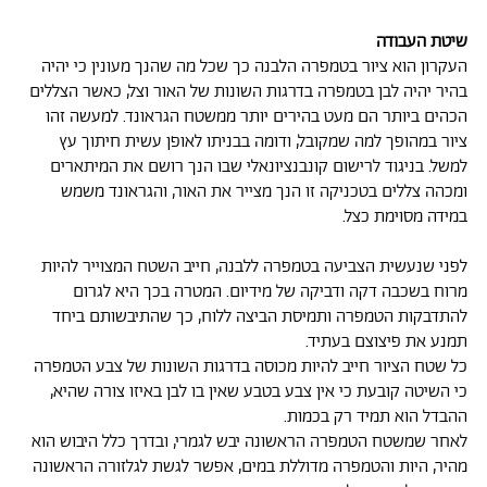
שיטת העבודה
העקרון הוא ציור בטמפרה הלבנה כך שכל מה שהנך מעונין כי יהיה
בהיר יהיה לבן בטמפרה בדרגות השונות של האור וצל, כאשר הצללים
הכהים ביותר הם מעט בהירים יותר ממשטח הגראונד. למעשה זהו
ציור במהופך למה שמקובל, ודומה בבניתו לאופן עשית חיתוך עץ
למשל. בניגוד לרישום קונבנציונאלי שבו הנך רושם את המיתארים
ומכהה צללים בטכניקה זו הנך מצייר את האור, והגראונד משמש
במידה מסוימת כצל.
לפני שנעשית הצביעה בטמפרה ללבנה, חייב השטח המצוייר להיות
מרוח בשכבה דקה ודביקה של מידיום. המטרה בכך היא לגרום
להתדבקות הטמפרה ותמיסת הביצה ללוח, כך שהתיבשותם ביחד
תמנע את פיצוצם בעתיד.
כל שטח הציור חייב להיות מכוסה בדרגות השונות של צבע הטמפרה
כי השיטה קובעת כי אין צבע בטבע שאין בו לבן באיזו צורה שהיא,
ההבדל הוא תמיד רק בכמות.
לאחר שמשטח הטמפרה הראשונה יבש לגמרי, ובדרך כלל היבוש הוא
מהיר, היות והטמפרה מדוללת במים, אפשר לגשת לגלזורה הראשונה