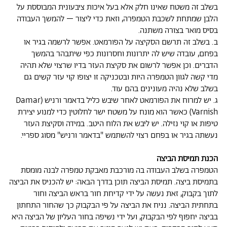
בשלב זה משטח שאינו חלק אלא בעל איכות ציבעונית המבוססת על
הלבן שמתחת לשכבת הטמפרה, וזאת כדי ליצור – להמשך העבודה
בסיס מואר בצורה משתנה.
ב. בשלב זה תרשם הסקיצה על הפורמאט. אפשר לרשמה בגיר או
בפחם, עובדה שיש לה יתרונות וחסרונות כפי שיתבהר בהמשך
הדברים. וכן אפשר לרשום את סקיצת העזר בדיו שרצוי שלא תהיה
מדי קשה לגוון הטמפרה היות ובטכניקה זו יצופו קוי עזר קשים גם
בשלב שלא נהיה מעונינים בהם עוד.
ג. יש למרוח את הפורמאט לאחר שיבש כליל בדאמר ורניש (Damar
Varnish) כאשר הוא מונח על משטח ישר לחלוטין כדי למנוע יצירת
טיפות או קוי נזילה. יש ליבש את הלוח היטב. במידה וסקיצת העזר
נעשתה בגיר או בפחם רצוי להשתמש "בדאמר ורניש" מסוג ספריי.
הכנת תמיסת הביצה
הטמפרה בשלב העבודה בה מורכבת מאבקת טמפרה לבנה מומסת
בתמיסת ביצה. תמיסת הביצה תוכן בדרך הבאה: יש להכניס את הביצה
לתוך בקבוק, זאת נעשה על ידי קדיחת חור בראש הביצה וחור
בתחתית הביצה. נניח את הביצה על פי הבקבוק כך שהחור התחתון
בביצה יחפוף לפי הבקבוק, ועל ידי נשיפה בחור העליון של הביצה היא