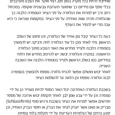
שחייבת להיות בכל מקרה בגוון חם, רצוי אוקר. את הצבע מערבבים
בכלי נוסף עם מידיום כך שתווצר תערובת צבעונית שקופה. במכחול
רחב ורך יש למרוח את הגלזורה על פני הציור הטמפרה הלבנה כך
שהגלזורה תהיה שווה ואחידה על פני הציור. במקומות שנראה כי היא
עבה מדי יש להסיר את העודף.
כעת כל הציור קיבל גוון אחיד של הגלזורה, זהו סיומו של השלב
הראשון. מיד לאחר מכן כל עוד הגלזורה לחה ודביקה יש להמשיך
בטמפרה הלבנה ולצייר מחדש את האור הנובע מתוך הגלזורה
הראשונה. במקרה והגלזורה יבשה יש להרטיב מחדש את הלוח
במידיום, כמו בשלב הראשון ולצייר בטמפרה הלבנה את השכבה
השנייה.
לאחר יבוש מושלם אפשר להניח גלזורה נוספת ולהמשיך בטמפרה
לבנה וגלזורה נוספת וכן הלאה עד להשלמת הציור.
בשכבת הגלזורה האחרונה יכול האור הסופי להיות מצוייר הן על ידי
טמפרה והן על ידי צבע שמן לבן. לאחר תקופת יבוש ארוכה של מספר
חודשים אפשר למרוח את הציור בשכבת ורניש סופי (Schlussfirnis)
מבריק או מאט אשר יעניק לציור את הברק או חוסר הברק האחיד, וכן
ימנע גרודם של הגלזורות העדינות על ידי תקלות בלתי צפויות.