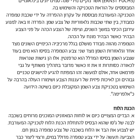
(ERNST FUCHS) אשר מקיים מידי שנה סמינריונים בינלאומיים
המבוססים על הוראת הטכניקה והשימוש בה.
הטכניקה המעורבת מבוססת על עקרון ההפרדה על ידי שכבת טמפרה
כמבודד, בין שתי שכבות גלאזוריות של צבע שמן. הפרדה זו באה למנוע
עירובן הכימי במשך השנים, וציפה של הצבע הכהה על פני הצבע
הבהיר כאשר הבהיר מונח על הכהה.
הטמפרה מהווה מבודד מושלם בגלל מרכיביה הכימיים השונים מצד
אחד וגלאזורות השמן מצד שני. צבע הטמפרה בסיסו הוא מים בעוד
שצבע השמן בסיסו המדלל הוא טרפנטין. אלו הן גישות שנראות
לכאורה כסותרות זו את זו כאשר מדובר בתהליך משותף על גבי
פורמאט אחד, אולם למעשה זהו המפתח להגיע להישגים טכניים
גבוהים וכן לאיכות פיזית של רעננות הצבע ושימורו העולה בהרבה על
השימוש בטכניקת צבע השמן המקובלת כיום בשיטה הידועה
כ"אלפרימה".
הכנת הלוח
א. הבדים המצויים כיום או לוחות המאזוניט המוכנים מרוחים בשכבה
לבנה של ג'סו שהוא הבסיס להתחלת הכנת הלוח לטכניקה המעורבת.
יש לצבוע את הבד או הלוח בשכבה של צבע טמפרה בגוון חם.
הצביעה תעשה על ידי צבע טמפרה מדולל במים, ורצוי ליצור כבר