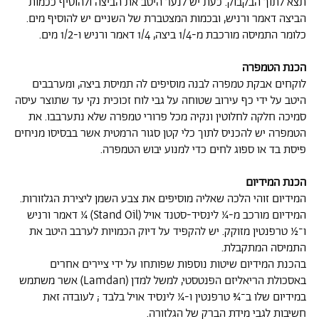
תצא לתוך הבקבוק. כעת יש לנער היטב את הביצה ולהוסיף ככמות
הביצה דאמר ורניש, ובכמות המצטברת של השניים יש להוסיף מים.
כלומר התמיסה מורכבת מ-1/4 ביצה, 1/4 דאמר ורניש ו-1/2 מים.
הכנת הטמפרה
לוקחים אבקת טמפרה לבנה מוסיפים לה תמיסת ביצה, ומערבבים
היטב על ידי כף עירוב שטוחה על גבי לוח זכוכית נקי עד שתוצר עיסה
סמיכה חלקה לחלוטין ונקיה מכל פרורי טמפרה שלא נתערבבו. את
הטמפרה יש להכניס לתוך כלי קטן סגור הרמטית אשר בבסיסו מניחים
פיסת בד או ספוג לחים כדי למנוע יבוש הטמפרה.
הכנת המידיום
המידיום זוהי הלכה שאליה מוסיפים את צבע השמן ליצירת הגלזורות.
המידיום מורכב מ-¼ לינסיד-סטנד אויל (Stand Oil) ¼ דאמר ורניש
ו־½ טרפנטין מזוקק. יש להקפיד על דיוק הכמויות לערבב היטב את
התמיסה המתקבלת.
בהכנת המידיום שיטות נוספות שפותחו על ידי ציירים אחרים
באסכולת הריאליזם הפנטסטי, למשל למדן (Lamdan) אשר משתמש
במידיום שלו ב־¾ טרפנטין ו-¼ לינסיד אויל בלבד ; לעובדה זאת
חשיבות לגבי מידת הברק של הגלזורה.