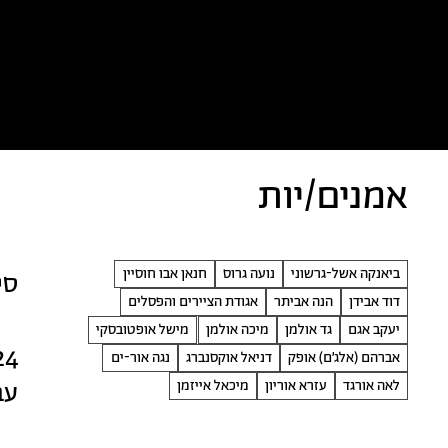
כל הטקסטים
אמניות/ים
א
אמנים/יות
ביאנקה אשל-גרשוני
נועה גרוס
חנאן אבו חוסיין
סי
דוד אבידן
הנה אביתר
אגודת הציירים והפסלים
יעקב אגם
גד אולמן
מיכה אולמן
מישל אופטובסקי
24
אברהם (אלג׳ם) אופק
דניאל אוקסנברג
נגה אור-ים
לאה אורגד
עזרא אוריון
מיכאל אייזמן
עב