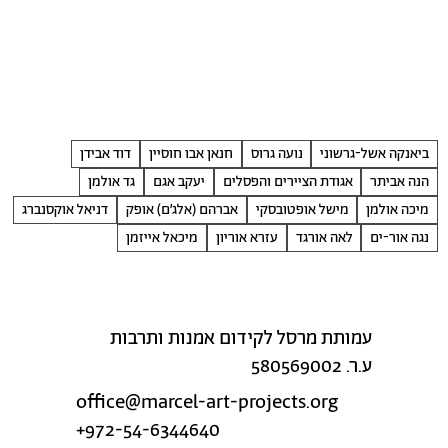
ביאנקה אשל-גרשוני
נועה גרוס
חנאן אבו חוסיין
דוד אבידן
הנה אביתר
אגודת הציירים והפסלים
יעקב אגם
גד אולמן
מיכה אולמן
מישל אופטובסקי
אברהם (אלג׳ם) אופק
דניאל אוקסנברג
נגה אור-ים
לאה אורגד
עזרא אוריון
מיכאל אייזמן
עמותת מרסל לקידום אמנות ותרבות
ע.ר. 580569002
office@marcel-art-projects.org
+972-54-6344640