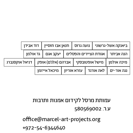
ביאנקה אשל-גרשוני
נועה גרוס
חנאן אבו חוסיין
דוד אבידן
הנה אביתר
אגודת הציירים והפסלים
יעקב אגם
גד אולמן
מיכה אולמן
מישל אופטובסקי
אברהם (אלג׳ם) אופק
דניאל אוקסנברג
נגה אור-ים
לאה אורגד
עזרא אוריון
מיכאל אייזמן
עמותת מרסל לקידום אמנות ותרבות
ע.ר. 580569002
office@marcel-art-projects.org
+972-54-6344640