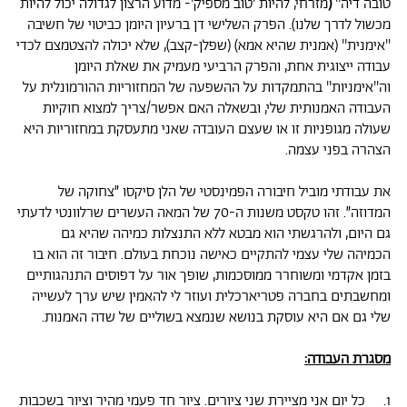
טובה דיה''
(
מזרחי,
להיות 'טוב מספיק'- מדוע הרצון לגדולה יכול להיות
מכשול לדרך שלנו). הפרק השלישי דן ברעיון היומן כביטוי של חשיבה
''אימנית'' (אמנית שהיא אמא) (שפלן-קצב), שלא יכולה להצטמצם לכדי
עבודה ייצוגית אחת, והפרק הרביעי מעמיק את שאלת היומן
וה''אימניות'' בהתמקדות על ההשפעה של המחזוריות ההורמונלית על
העבודה האמנותית שלי, ובשאלה האם אפשר/צריך למצוא חוקיות
שעולה מגופניות זו או שעצם העובדה שאני מתעסקת במחזוריות היא
הצהרה בפני עצמה.
את עבודתי מוביל חיבורה הפמינסטי של הלן סיקסו ״צחוקה של
המדוזה״. זהו טקסט משנות ה-70 של המאה העשרים שרלוונטי לדעתי
גם היום, ולהרגשתי הוא מבטא ללא התנצלות כמיהה שהיא גם
הכמיהה שלי עצמי להתקיים כאישה נוכחת בעולם. חיבור זה הוא בו
בזמן אקדמי ומשוחרר ממוסכמות, שופך אור על דפוסים התנהגותיים
ומחשבתים בחברה פטריארכלית ועוזר לי להאמין שיש ערך לעשייה
שלי גם אם היא עוסקת בנושא שנמצא בשוליים של שדה האמנות.
מסגרת העבודה:
1. כל יום אני מציירת שני ציורים. ציור חד פעמי מהיר וציור בשכבות