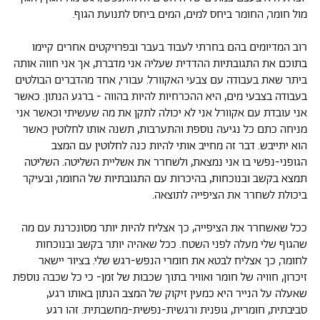
מול חומר, החומר ביחס למים, המים ביחס לתנועת הגוף.
רוב המדיומים בהם בחרתי לעבוד בעבר ובפרויקטים אחרים קיימו
בתוכם את התגובתיות ההדדית שעליה אני מדברת, אך אני חווה אותה
ביתר שאת בעבודה עם צבעי האקוורל. עבורי, אחד מהדברים הבולטים
בעבודה בצבעי מים, היא ההכרחיות להיות בהווה - ברגע הנתון. כאשר
אני עובדת עם אקוורל אני לא יכולה לתקן את מה שעשיתי וכאשר אני
מניחה כתם כל נגיעה נוספת והתערבות, תשנה אותו לחלוטין כאשר
הוא יתייבש. דבר זה מחייב אותי להיות כנה לחלוטין עם המצב
הגופני-נפשי בו אני נמצאת, ולשחרר את אשליית השליטה. השליטה
תמצא בקשב ובנוכחות, בהיכרות עם התגובתיות של החומר, ובעיקר
ביכולת לשחרר את הציפייה לתוצאה.
ככל שאשחרר את הציפייה, כך אצליח להיות יותר מסונכרנת עם מה
שהגוף שלי מעלה לפני השטח. ככל שאהיה יותר בקשב ובנוכחות
לחומר, כך אצליח לבטא את חומרי הנפש-רגש שלי. בציור יישאר
זיכרון, חוויה של חומר ואוויר בתוך שכבות של זמן- כי כל שכבה נוספת
שאעלה על הנייר היא כמעין זיקוק של המצב הנתון באותו רגע,
סביבתית, חומרית, גופנית ורגשית-נפשית-מחשבתית. זהו רגע