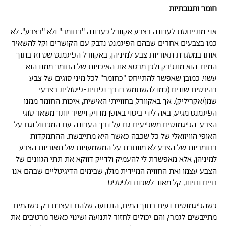
חומר ותגובתיות
אני מתייחסת לעבודה בצבע אקוורל כעבודה ''בחומר'' ולא ''בצבע'': לא
כמו בצבעים אחרים שבהם הפיגמנט נדבק עם הקושרים וקל להשאיר
אותו במסגרת תאוריות צבע למיניהן, באקוורל הפיגמנט שט וזז בתוך
המים. הוא מתפרק ולכן מבטא את האיכויות של החומר ממנו הוא
עשוי. כמובן שאפשר להתייחס ''כחומר'' לכל מיני סוגים של צבע
בהיבטים שונים (כמו להשתמש בדרך נפחית-פיסולית בצבעי
שמן/אקריליק). אך באקוורל, בחווייתי האישית, איכות החומר ממנו
הפיגמנט מגיע, באה לידי ביטוי באופן מדויק וישיר יותר משאר סוגי
הצבע. הפיגמנטים משפיעים גם על דרך העבודה עם המכחול וגם על
האופי הוויזואלי של כל שכבה כאשר היא מתייבשת. ההתמקדות
בחומריות של הצבע לא מוותרת על המשמעויות של תאוריות הצבע
למיניהן, אלא מאפשרת לי להעמיק ולדייק דווקא את תתי הגוונים של
הצבע עצמו ואת החוויה המיידית מולו, שבימים הדיגיטליים שבהם אנו
חיים וחיות, קל מאוד לשכוח ולפספס.
כשהפיגמנטים נעים בתוך המים, התנועה שלהם נעצרת רק כשהמים
מתייבשים לגמרי, והם יכולים לחזור לתנועה ושינוי כאשר מרטיבים את