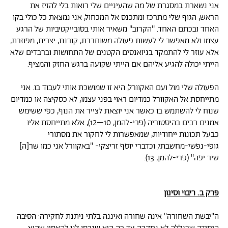
אני נשארת במסגרת של מה שהעיניים שלי רואות בלי להזיז את
הראש, הגוף שלי מתרכז ומתכנס אל המכחול, אני נמצאת כל כולי בקו
האחד ובכתם האחד. ''הקרוב'' משאיר אותי בסובייקטיביות של הרגע
עצמו ולא מאפשר לי לעשות פעולה משוחררת, קורנת, יצרית, מפוזרת,
אלא עוזר לי להתמקד בניואנסים הקטנים של התחושות וברבדים שלא
הייתי יכולה להגיע אליהם אם הייתי שקועה ברגש החזק והמציף.
הפעולה שלי מול ועם האקוורל, היא זו שמושכת אותי לעבוד בו. אני
מתייחסת אל האקוורל כמדיום ראוי בפני עצמו, לא כסקיצה או כמדיום
שנוח לי להשתמש בו כאשר אני יוצאת לצייר את הנוף, כפי ששימש
אמנים רבים בהיסטוריה (פרי-להמן, 10–12), אלא מתייחסת אליו
כבעל תכונות ייחודיות, שמאפשרות לי לחקור את מסתורי
גופי-נפשי-מחשבתי, וכדברי יוסף זריצקי- ''באקוורל אני כמו שר[ה]
שיר יפה'' (פרי-להמן, 13).
פרק ב. ריבוי וסינון
ה"יבשת השחורה" אינה שחורה ואיננה בלתי ניתנת לחקירה: הסיבה