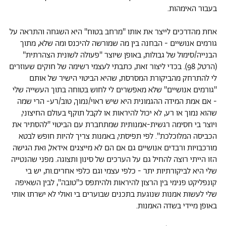
בעבור האימהות.
אחת מהדרכים לייצר את אותו ''מרחב בטוח'' היא השגחה והתראה על
גורמים אנושיים - הבחנה בין מה שמורשה להיכנס ומה שלא, מתוך
הבנייה/סימול של גבולות, באופן שיוצר ''פעולה לשונית הצהרתית''
(הרטל, 98). בכדי ליצור זאת, כתבתי לעצמי רשימה של חוקים שעוזרים
לי להתרחק מהביקורת המסרסת, שהיא הביטוי הישיר של אותם
''גורמים אנושיים'' שלא מאפשרים לי לחוש בטוחה בתוך העשייה שלי
- אם אמת המידה ההגמונית היא שיש ראוי/נמוך, טוב/רע- הרי שמה
שהוא נמוך או רע, לא יכול להיראות או לקבל תוקף בעולם החיצוני,
ויוצר בי חסימה רגשית-אמנותית שמתחברת עם הביטוי ''להסתיר את
הכביסה המלוכלכת''. לפי תפיסתי, באמנות צריך להיות חופש לבטא
מורכבויות ורבדים אנושיים גם אם הם לא מייצגים אידאל, ואת הגישה
הזו הייתי רוצה להחיל גם על הערכים של סינון ותצוגה. מפני שהנטייה
שלי היא לביקורתיות יתר - כלפי עצמי וגם כלפי אחרים.ות, יש בי
קונפליקט פנימי בין הרצון להיראות ולהיתפס כ''טובה'', לבין השאיפה
שלי לעשות אמנות שנוגעת בתכנים שבוערים בי ואולי לא ישרתו אותי
באופן מיידי בשדה האמנות.