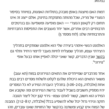
במלואו.
דמות האם מיוצגת באופן מובהק בתולדות האמנות, במיוחד בסיפור
הנוצרי של מריה, שכל מהותה מתמקדת בתינוק. אולם ייצוג זה אינו
תחום רק לקאנון הנוצרי — האם מופיעה ומשפיעה גם בנרטיבים
תרבותיים רבים אחרים, אשר יחד מעצבים את התפיסות החברתיות
והתרבותיות שלנו. (לוח מספר 5)
האלמנט הנשי-אימהי ביצירה שלי הוא אלמנט שמתקיים בתהליך
היצירתי עצמו, תהליך שמצליח לחיות מעבר לדימוי היחיד ותלוי גם
בקשר
שבין הדברים, קשר שאני יכולה לאפיין אותו כבעל אופי
''נוירוני''.
אחד מהדברים שמייחדים את התאים הנוירונים במוח (תא עצב)
משאר התאים הוא היכולת שלהם לקלוט ולשלוח מסרים רבים בבת
אחת (אלבלדה, 1:06-2:03). בתהליך העברת המידע לא כל המסרים
יהיו מספיק חשובים בשביל לעבור ברשת הנוירונים ומה שקובע אם
המידע הוא חשוב, קשור לאדם עצמו- גירוי קטן יכול ליצור תגובה
חזקה וגירוי גדול יכול שלא להשפיע בכלל (אלבלדה, 7:12-8:17). המבנה
של המוח אינו קבוע ומשתנה בהקשר של החוויות שאנו עוברים, וזהו