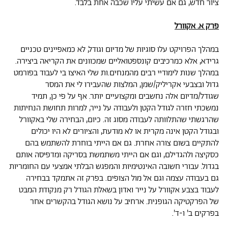
ציור חדש, גם אם עשיתי עליו שכבה אחת בלבד.
פרק א. אקוורל
במהלך הפרויקט עלו סוגיות של מדיום וגודל, לא כמאפיינים טכניים
גרידא, אלא כמרכיבים קונספטואליים שמכוונים את הקריאה ביצירה.
במהלך שנות לימודיי רבים מהמנחים.ות שלי האיצו בי לעבוד בפורמט
גדול ובצבעי אקריליק/שמן, המלצות שהעבירו לי את המסר
שגודל/מדיום אלה נחשבים ומקצועיים יותר. אף על פי כן, תמיד
נמשכתי חזרה לגודל הקטן ולעבודה על נייר, למרות תחושת הנחיתות
שהרגשתי שהתלוותה לעבודה מסוג זה. כיום, הבחירה שלי באקוורל
ובגודל הקטן אינה מקרית או לא מודעת, והציורים לא היו יכולים
להתקיים בשום צורה אחרת. גם אם הייתי בוחרת להשתמש בהם
כסקיצה ולהגדילם, וגם אם הייתי משתמשת בסריקה ומדפיסה אותם
בגדול. עבורי חשובה האינטימיות והמפגש הבלתי אמצעי עם החומריות
גם בעבודה עצמה וגם אל מול הצופים. בפרק זה אתמקד בבחירה
לעבוד בצבע אקוורל על נייר ואדון בשאלת הגודל רק מנקודת המבט
של הפרקטיקה הגופנית. ארחיב על נושא הגודל בהקשרים אחר
בפרקים ב' ו-ד'.