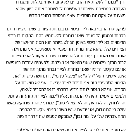
דרך ''נכונה'' לעשות את הדברים לא עוזבת אותי בקלות, ומסגרת
העבודה המחייבת שיצרתי מאפשרת לי לשחרר אותה כיוון שהיא
נשענת על עקרונות מוסריים שאני מבססת בתוכי מחדש.
פרקטיקת הריבוי באה לידי ביטוי גם בכמות הציורים שאני מציירת וגם
בכמות ובמגוון הדימויים שאני בוחרת להשתמש בהם. המקום בו ריבוי
הדימויים בא לידי ביטוי באופן הבולט ביותר הוא הסוג הראשון של
הציורים שלי, שהוא ציור מהיר, חד פעמי ואינטואיטיבי. אני מתחילה
אותו בעט ואחר כך עוברת על הרישום בשכבת אקוורל. אני מציירת
לרוב מתוך צילומים שאני מוצאת או מצלמת, ולפעמים עובדת במופשט
או עם טקסט. הדימוי שאני בוחרת לצייר נבחר מתוך תחושה
אינטואיטיבית של ''קליק'' או ''צלצול פנימי'', זו תחושה פיסית: ''את
הדימוי הספציפי הזה אני חייבת לצייר עכשיו''. אני לא חושבת על
הסיבה, אני לא מנסה לנתח מדוע בחרתי בו או להסביר לעצמי,
ולפעמים אפילו תהיה לי התנגדות אליו (''למה לצייר את זה? זה פתטי,
זה ילדותי, זה לא ראוי, זה לא יצא לי טוב''). למדתי לזהות שדווקא כאשר
עולה בי התנגדות, אני יודעת שיש משהו פנימי שקשור להבניה
המחשבתית שלי על ''מה נכון'', שמבקש לפגוש שינוי דרך הציור.
לא מעניין אותי לדייק ולצייר את מה שאני רואה באופן ריאליסטי.