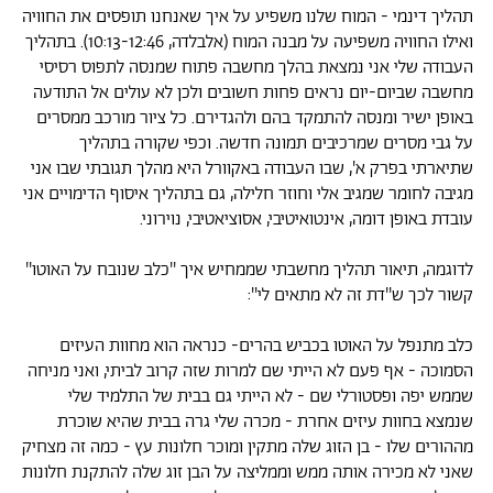
תהליך דינמי - המוח שלנו משפיע על איך שאנחנו תופסים את החוויה
ואילו החוויה משפיעה על מבנה המוח (אלבלדה, 10:13-12:46). בתהליך
העבודה שלי אני נמצאת בהלך מחשבה פתוח שמנסה לתפוס רסיסי
מחשבה שביום-יום נראים פחות חשובים ולכן לא עולים אל התודעה
באופן ישיר ומנסה להתמקד בהם ולהגדירם. כל ציור מורכב ממסרים
על גבי מסרים שמרכיבים תמונה חדשה. וכפי שקורה בתהליך
שתיארתי בפרק א', שבו העבודה באקוורל היא מהלך תגובתי שבו אני
מגיבה לחומר שמגיב אלי וחוזר חלילה, גם בתהליך איסוף הדימויים אני
עובדת באופן דומה, אינטואיטיבי, אסוציאטיבי, נוירוני.
לדוגמה, תיאור תהליך מחשבתי שממחיש איך ''כלב שנובח על האוטו''
קשור לכך ש''דת זה לא מתאים לי'':
כלב מתנפל על האוטו בכביש בהרים- כנראה הוא מחוות העיזים
הסמוכה - אף פעם לא הייתי שם למרות שזה קרוב לביתי, ואני מניחה
שממש יפה ופסטורלי שם - לא הייתי גם בבית של התלמיד שלי
שנמצא בחוות עיזים אחרת - מכרה שלי גרה בבית שהיא שוכרת
מההורים שלו - בן הזוג שלה מתקין ומוכר חלונות עץ - כמה זה מצחיק
שאני לא מכירה אותה ממש וממליצה על הבן זוג שלה להתקנת חלונות