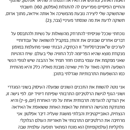
האמת האחת, ומחפש את האידאה הנסתרת שתיאר אפלטון, שהגוף
והחיים הפיסיים מפריעים לה להתגלות (אפלטון, 160). חשבתי
שהתשוקה שלי ליצירה נובעת מהמשיכה אל אותה אידאה, מתוך ארוס,
תשוקה לדעת את מה שנסתר מעיניי (צבר, 23).
נוכחתי שככל שניסיתי להתרחק מהשאלות על נשיות ולהתבסס על
דברים אחרים שבונים את זהותי, במקביל להשוואה של עבודותיי
לערכים ש''אוניברסליות'' זו הִכְתִּיבָה, הבנתי שאני מתעלמת במופגן
מנקודת מוצא שהיא הפריזמה לכל החוויה שלי בעולם. שיח הזהויות
שאני ממקמת את עצמי בתוכו חוזר תמיד אל ההבנה שיש לגופי הנשי
השפעה חזקה מאוד על חיי, שאינה מובנת מאליה כלל, והיא מהותית
כמו ההשפעות התרבותיות שגדלתי בתוכן.
אני נוטה להשוות את התכנים השונים שמעלה העיסוק בשוני המגדרי
ושוני הגוף לגישת הרלטיביזם התרבותי שפיתח דיוויד יום. לפי גישה זו,
אין הצדקה להעדפה תרבותית אחת על פני האחרת (יום, 7-9) והיא
מתנתקת מהגישה הרווחת של האמת האחת ששואפת אל האידאה
הנצחית, האובייקטיבית והבלתי מושגת שעליה דיבר אפלטון. אני
מרחיבה את הרלטיביזם התרבותי אל תאוריות העולם הגלוקלי.
גלוקליות (עולמקומיות) הוא מונח המתאר תופעה עולמית שבה