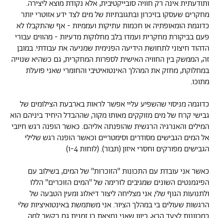
ותודעתית אינה רק חוויה סובייקטיבית, אלא נקודת מוצא ליצירה.
מחקרים שעסקו בזיכרון ובתגובתיות של מים לצד ידע אזוטרי יותר
כדוגמת הומאופתיה או חכמות עתיקות ועממיות - אף שהתקבלו לא
פעם בביקורת מחקרית ועמדו בלב מחלוקות מדעיות - מהווים עבורי
הדהוד חיצוני לתחושת הידיעה הפנימית שמניעה את עבודתי. במובן
זה, הממשק בין החוויה האישית לספרות המחקרית, גם כשהיא שנוייה
במחלוקת, מחזק את המהלך האינטואיטיבי והחומרי שאני פועלת
מתוכו.
כדוגמה מניסוי שהשפיע עליי אפשר לראות בארבעת הצילומים של
גבישי קרח של מים מזוקקים מאותו מקור, שההבדל היחיד ביניהם הוא
המילים והאנרגיה הרגשית שהופנתה אליהם. כאשר הופנה רגש חיובי
אל המים הגבישים מסודרים וסימטריים וכאשר הופנה רגש שלילי
הגבישים מפורקים וחסרי איזון (תבור). (לוחות 1-4)
כאשר אני עובדת עם התכונות ''הזוכרות'' של המים, בשילוב עם
הפיגמנטים השונים שמגיבים לזרימה של ''המים הזוכרים'' הללו
ולתנועות הגוף שלי, אני מצליחה ליצור דיאלוג ומעין הטבעה של
הרגשות שעולים בי במהלך הציור. אני משתמשת באינטואיציות שלי
כמכוונות לצעד הבא, כיוון שאני נמצאת בו זמנית גם בקשב למה