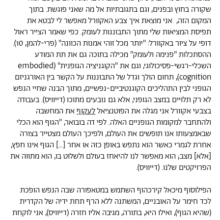
שקורה בחוץ ובפנים, וגם בתגובתיות אל מה שאני פוגשת. בתוך
המקום הזה, אני מוצאת איך צבע האקוורל מאפשר לי לבטא את
תפיסת המציאות שלי מתוך התבוננות לעומק. כפי שאמר הצייר ראול
דופי על ציור באקוורל: ''יותר מכל זוהי אמנות הכוונה'' (פרי-להמן, 10).
ההסתכלות ''פנימה ולעומק'' מכילה בתוכה גם את תת המודע
השכלי-רגשי-פסיכולוגי, וגם את ''הקוגניציה הגופנית'' (embodied
cognition), תחום הולך וגדל של התבוננות על הקשר בין האורגניזם
הגופני לבין התהליכים הקוגנטיביים-נפשיים, מתוך הבנה שחיי הנפש
לא רק תלויים במצב הגופני, אלא גם נובעים מתוכו (דייוויס). בעבודה
בצבעי אקוורל אני מגלה את הפוטנציאל
לעקוף
את המחשבה
ולהתחבר למקומות הגופניים האלה. לפי דה בובואר, ''הגוף הוא הכלי
שבאמצעותו אנו תופשים את העולם, ולפיכך העולם מצטייר בצורה
אחרת לגמרי כאשר הוא נתפש באופן כזה או אחר [...] הגוף אינו חפץ,
[אלא] מצב; הוא מאפשר לנו להיאחז בעולם ולשלוט בו, הוא מתווה את
הפרויקטים שלנו. (דייוויס).
הפילוסוף מיכאל קירכהוף השתמש במטאפורה שבה הנפש הופכת
לכד חימר על האובניים, המשתנה ללא הרף תחת ידיה של הקדרית
(שהיא הגוף), ואילו היא, בתורה, מגיבה אליו חזרה (דייוויס), אני לוקחת