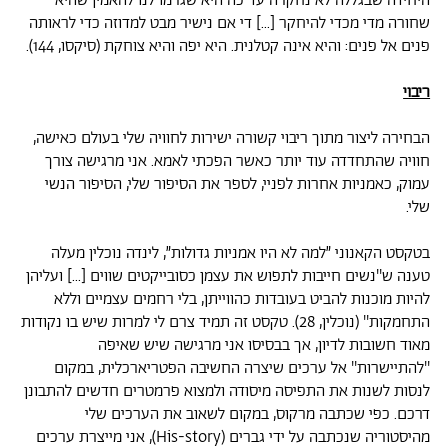
היחידה שבגללה לא נחקרה עד כה היא שגרמו לנו להאמין שהיא
שחורה מדי מכדי להיחקר [...] די אם נישיר מבט למדוזה כדי לראותה
פנים אל פנים: והיא אינה קטלנית. היא יפה והיא צוחקת (סיקסו, 144).
ריבוי
הבחירה ליצור מתוך ריבוי קשורה ישירות לחוויה שלי בעולם כאישה,
חוויה שהתחדדה עוד יותר כאשר הפכתי לאמא. אני מרגישה צורך
עמוק, כאמניות אחרות לפניי, לספר את הסיפור שלי, הסיפור הנשי
שלי.
בטקסט הקאנוני ״למה לא היו אמניות גדולות״, לינדה נוכלין מעלה
טענה ש''נשים חייבות לתפוש את עצמן כסובייקטים שווים [...] ועליהן
להיות מוכנות להביט בעובדות כהווייתן, בלי רחמים עצמיים וללא
התחמקות'' (נוכלין, 28). טקסט זה תמיד צרם לי למרות שיש בו נקודות
מאוד חשובות לדיון, אך בבסיסו אני מרגישה שיש שאיפה
''להתיישרות'' אל ערכים שיצרה החשיבה הפטריארכלית, במקום
לנסות לשנות את התפיסה מיסודה ולמצוא פרמטרים חדשים להתבונן
דרכם. כפי שכתבה מרקוס, במקום לשאוב את הערכים שלי
מהיסטוריה שנכתבה על ידי גברים (His-story), אני מייצרת ערכים