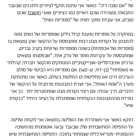
של ''אם טובה דיה''. כאשר אני נותנת תוקף לציורים ולתכנים שבעבר
החבאתי, ומצהירה שהם ראויים כמו הציורים שאני
חושבת
שהם
טובים, אני עובדת מתוך חוויה של ''מוסריות נשית''.
במחקרה על מוסריות טוענת קרול גיליגן שמוסריות של נשים נוטה
להתבונן על נקודות מבט רבות ומתבססת על ההקשר שהן נמצאות בו
(מוסריות של אכפתיות) בשונה ממוסריות שרווחת בקרב גברים,
שמתבססת על עקרונות מוסר של צדק אחד, ''שבפסגתו נמצאים
ערכים אוניברסליים-אובייקטיביים המנותקים מהקשר חברתי, קהילתי
או משפחתי'' (בן-דוד, 140-41). אם מוסריות היא הביטוי של סולם
הערכים דרכו אנו מחליטות.ים החלטות בעולם, כאשר אני מתנתקת
מערך ה''אמת האחת'', אני יוצרת התבוננות מרחבית על ההקשר של
הדברים, דרך עבודה עם ריבוי נקודות מבט שמתחברות יחד. כך אני
נפרדת מההתבוננות הנקודתית שמסתכלת על הציור היחיד ''כנקודת
שיא''.
דווקא כאשר אני משחררת את השליטה בתוצאה אני לוקחת שליטה
על התפיסה המחשבתית שלי, שבעבר נבעה אוטומטית מהחשיבה
ההגמונית-פטריארכלית שצמחתי בתוכה. התפיסה המחשבתית שיש