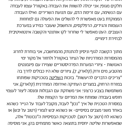
חלקים מגופי, אני יכולה להשוות את העבודה באקוורל עצמו לעבודה
עם הנשימה, עם זרימת הדם, עם תנועת השרירים. ואילו העבודה
הממוקדת בעט מאפשרת לי להשלים את הפעולה גם למחוזות
העצמות והגידים, הרפלקסים, והחשמל, שעובר כמידע במערכת
העצבים. העט מאפשר לי שחרור לקו אותנטי והקשבה אינטואיטיבית
לבחירת דימויים.
מתוך הקשבה לגוף וניסיון להתנתק מהמחשבה, אני בוחרת לחרוג
מהמסורות המודרניות של הציור באקוורל ולחזור אל מקור ימי
האנושות - ציורי המערות הפרהיסטוריים שצוירו עם פיגמנטים
מהטבע, מים ורוק (קלארק, 7), ציורים שלא היו כבולים לדרך בה
''צריכים הדברים להיעשות''. בזכות
השליטה
בטכניקות שפותחו
במזרח הרחוק, במצרים העתיקה ואירופה המודרנית (קלארק), אני
משתמשת בצבע כרצוני. אני משחקת עם הגבולות ומנסה ליצור לעצמי
חופש בעבודה שמותח את המדיום עד הקצוות שלו.
במסורת הטכנית של איך ''נכון'' לעבוד, מקובל לעבוד על הנייר כשהוא
באחד משני מצבים בסיסיים- או כשהוא יבש לגמרי (רטוב על יבש) או
כשהוא לח (רטוב על רטוב). לטכניקות הבסיסיות ה''נכונות'' אלה,
שמאפשרות שליטה יחסית בתוצאה כאשר מתמחים בהן, אני מוסיפה