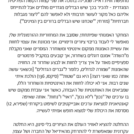
מחפשת זווית ראייה שמכילה בתוכה את שני קצוות הקשת הפוליטית
המגדרית - להכיר בכך שיש הבדלים מגדריים מולדים אבל להתייחס
אליהם כאל מקור לעושר תרבותי ולא לאפשר להם ''ליצור מגבלות
חברתיות'' (מזרחי, '''שכחנו שיש הבדלים ברורים בין המינים''').
המחקר האמנותי שפיתחתי, שסובב את המחזוריות ההורמונלית שלי,
מאפשר לי לעבוד בריבוי ציורים ודימויים. אני מכוונת את עצמי לחוות
את עשיית האמנות ממקום אינטימי ומשוחרר. המסרים שאני מקבלת
מ''השדה'' אמנם דוגלים בשחרור, אך קובעים במקביל פרמטרים
ספציפיים מאוד על איך צריך לחוות או לבצע שחרור זה. החוויה
שהאמנות ''שמורה לגדולים, כלומר ל''גברים הגדולים'' [וכשאני עושה
אותה כמו שאני רוצה] היא גם ''שטות'''' (סיקסו, 136) הולכת איתי
שנים רבות. אני לא יכולה לחוות את האינטימיות והשחרור הללו,
שמביאים את האותנטיות של העבודה, כאשר אני עובדת ממקום שיש
בו ערכים של ''נכון'' ו''לא נכון'', ''ראוי'' ו''נחות''. אותה שאיפה
קאנטיאנית למציאת ערכים אובייקטיבים לשיפוט ביקורתי (שפירא, 12)
מסרסת את היכולת שלי למצוא חופש אמיתי לעשייה.
ההחלטה להוציא לאוויר העולם את הציורים בלי סינון, היא החלטה
עקרונית שמאפשרת לי להתרחק מהאידיאל של החברה ושל עצמי,