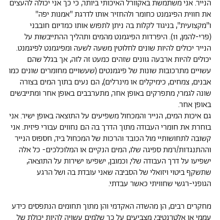
הנייר. אני משתמשת באקוורל האיכותי ביותר, כי כך אני יכולה להעצים
את חווית הפיגמנט כחומר ולהחזיר אותו לדרגת ''אמנות יפה''
ו''מקצועית'', בניגוד לקלות בה ניתן לתפוש אותו כמדיום חובבני
(פרי-להמן, 11). היפרדות הפיגמנט מהמים ותהליך ההתייבשות על
הנייר יכולים להיות שונים לחלוטין משעה לשעה ומפיגמנט לפיגמנט.
יכולים להיות ארבעה גוונים שזהים כמעט זה לזה, אך בגלל שהם
עשויים מתרכובות שונות של פיגמנטים (שעשויים מחומרים שונים כמו
אבנים, צמחים, כימיקלים או מינרלים), הם נעים בתוך המים בצורה
שונה לגמרי, מתפרקים באופן אחר, מתערבבים באופן אחר ומתייבשים
באופן אחר.
גם איכות המים, הנייר והמכחול משפיעים על התוצאה באופן ישיר. אני
בוחרת את חומרי העבודה מתוך הדרך בה הם נחווים עבורי פיזית. אני
קשובה לתחושותיי מול הכובד והרכות של המכחול ביד, חספוס הנייר
וההתנגדות/רמת ספיגה שלו, המים הנקיים או המלוכלכים- כל אלה
ישפיעו על דרך העבודה שלי, וכמובן, ישפיעו ישירות על התוצאה,
שתשקף ביטוי ויזואלי של הסביבה שאני עובדת בה ושל הרגע
הגופני-רגשי שחוויתי כאשר עבדתי.
מחקרים רבים, הן מהשדה האקדמי והן מתוך תחומים הנתפסים כידע
עממי או אלטרנטיבי, מצביעים על כך שלמים עשויה להיות יכולת של