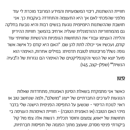
חוויית ההשתנות, ריבוי המשמעויות והמידע המרובד מוכרת לי עוד
מלפני שהפכתי לאם אך היא התעצמה והתחדדה בעקבות כך. אני
חושבת שההשתנות היומיומית נוגעת בנשים רבות והיא נובעת בחלקה
גם מהמחזוריות ההורמונלית שעליה ארחיב בהמשך. חוויות ההיריון
והלידה העצימו עבורי את התחושות הגופניות והרגשיות שחוויתי עוד
קודם, ועכשיו אני יכולה לתת להן שם. ''האם היא קודם כל אישה אשר
גופה נשלל מריבונותו לטובת תדמיתו. במילים אחרות, האימהי הוא
פועל יוצא של הנשי והקונפליקטים של האימהי הם נגזרות של ה״בעיה
הנשית״״ (שפלן-קצב, 145).
סינון
כאשר אני מתמקדת בשאלת הסינון האמנותי, מתחדדות שאלות
הנוגעות לערכים החברתיים של ייצוג ''מושלם'', ולמה שנחשב טוב או
ראוי. לנוכח הדימוי - שנשען על התפיסה הפנימית הישנה שלי בדבר
מיהי האם הטובה (או האמנית הטובה) - חוויית האימהות העצימה בי
תחושות של ייאוש, צמצום וחוסר תכלית. רגשות אלה צפו מול קול
ביקורתי פנימי מסרס, שעוצב מתוך הפנמה של תפיסות חברתיות,