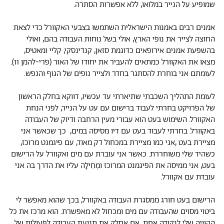
שמופיע על הנייר במלואו, ללא אפשרות הסתרה.
אמנים רבים באמנות הישראלית השתמשו בצבעי האקוורל כדי לצאת
החוצה לצייר את נופי הארץ, אולי בשל נוחות העבודה בהם, ואולי
בהשפעת אמנים אירופאים כדוגמת סזאן, קנדינסקי, קליי ומאטיס,
מצאו את האקוורל כמתאים להעביר את יחודו של האור (פרי-להמן 11).
לעומתם אני בוחרת להסתגר בחדר ולצייר נופים של הגוף והנפש.
לעומת התהליך השכבתי שתיארתי עד עכשיו, דווקא בחלק הראשון
של הפרויקט בחרתי לעבוד ברישום עם עט על הנייר, לפני הנחת
האקוורל. השימוש בעט הוא עבורי מעין הרחבה ודיוק של העבודה
באקוורל. בחרתי לעבוד בעט עם דיו מסיסה במים, כך שכאשר אני
מציירת בעט ,אני כמו מציירת במכחול דק מאוד, עם פיגמנט מרוכז,
כשהיד שלי משוחררת. כאשר אני עוברת עם מים ואקוורל על הרישום
בעט, אני ממיסה את הפיגמנט המרוכז ומְחִילָה עליו את הדרך בה אני
עובדת עם אקוורל.
הרישום בעט חורג ממסגרת העבודה באקוורל, בכך שהוא מאפשר לי
ביטוי מסוים שהעבודה עם מים ומכחול לא מאפשרת. הוא מרכז את כל
ההוויה שלי לנקודה אחת. אם אחלק את תנועת העבודה לפעולות של