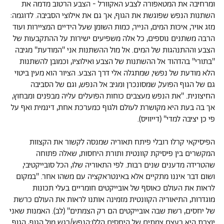
ומרחיבה את המטאפורה לצבע האקוורל - הצבע הרטוב מדמה את
השתנות הנפש שפוגשת את הגוף, אך גם את אילוצי הסביבה. לדוגמה:
מזג אויר, איכות המים, הנייר, כמות השומן שעל הידיים המציירות ועוד
הרבה משתנים נוספים, כל אלה משפיעים ישירות על ההתקבעות של
הצבע וההתנהגות של המים. אל מול ההשתנות אני ''המודעת'' מגיבה
''בתורי'' בהדהוד אל ההשתנות של הצבע ואילוציו, וכמובן להשתנות
הלא מודעת של נפשי, שמתגלה אלי דרך הצבע. הציור הוא מעין ביטוי
גם של הגוף הפועל, שמסונכרן ומגיב אל הנפש, וגם של הסביבה
החיצונית. ''את הנפש מעצבים כוחות הפועלים עליה מבפנים ומבחוץ,
אך בה בעת היא מקושרת לעולם ולגוף כמערכת אחת, דינמית ואף על
פי כן יציבה למדי'' (דייוויס).
הפיסיקאי קרלו רובלי פיתח תאוריה שמנסה לקשור את הקצוות
המקשרים בין פיסיקת קוונטית ותורת היחסות, שאלה פתוחה
שהטרידה מדענים שנים רבות. לפי התאוריה שלו, הכל סובייקטיבי,
ושום דבר איננו מתקיים אלא באינטראקציה עם משהו אחר. ''במקום
לראות את העולם כאוסף של אובייקטים חומריים בעלי תכונות
מוגדרות, התיאוריה הקוונטית מזמינה אותנו לראות את העולם כרשת
של יחסים, רשת שבה אובייקטים הם רק הצמתים'' (לב). האמנות שאני
יוצרת היא בעצם צמתים של היחסים הללו:הנפש/רגש מול הגוף, הגוף