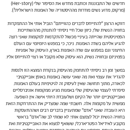
חדשים של התבוננות וכותבת מחדש את הסיפור שלי (Her-story)
(מרקוס, מדוע נשים מודרות מההיסטוריה של האמנות הישראלית?).
דווקא הרצון ''להתייחס לדברים כהווייתם'' הוביל אותי אל ההתמקדות
בחוויה הנשית שלי, כיוון שכל חיי ניסיתי להתנתק מההשתייכות
הפמיניסטית שהייתה בעיניי מכשול להתקדמות למקומות שאני רוצה
להגיע אליהם בשדה האמנות. ניכר, כי במפגש היומיומי עם העולם
החיצוני וגם במפגש עם שדה האמנות בארץ, העיסוק של אמניות
בפמיניזם ובחוויה נשית, הוא עיסוק שלא מקובל או רצוי להתייחס אליו.
במשך זמן רב ניסיתי להתחמק מהעיסוק בנקודת המוצא הזו ולנסות
להגדיר את עצמי ואת מה שאני עושה באמנות באופן אובייקטיבי
לכאורה, מתוך תחושה שאין לעיסוק זה לגיטימיות בעולם האמנות.
סיפרתי לעצמי שהעיסוק שלי באמנות מגיע ממקומות אוניברסליים
ואובייקטיביים יותר של הקיום ושלעובדת היותי אישה אין השפעה
ממשית על מקומות אלה. חשבתי שמה שמצדיק את ההתרחקות הזאת
היא העובדה שאני ''אדם'' שמתעניין בדברים רבים ושההתעסקות
בחוויה הנשית יכול לצמצם אותי. לא שמתי לב שה''אדם'' בראשי
מקובע לאידיאל הפטריארכלי, ששואף למצוא את האובייקטיביות ואת