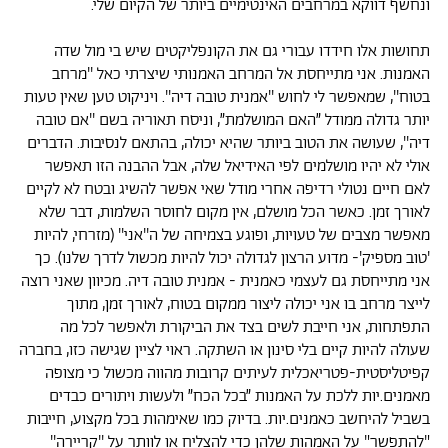
ונחשף דווקא במרחבים האינטימיים ביותר של הקיום שלי.
תחושות אלו חידדו עבורי גם את הקונפליקטים שיש בי מול שדה
האמנות. אני מתייחסת אל המרחב האמנותי שיצרתי כאל ''מרחב
בטוח'', שמאפשר לי לחוש ''אמנית טובה דיה''. ויניקוט טען שאין טעות
יותר גדולה ממודל ״האם המושלמת״, וניסח תאוריה בשם ''אם טובה
דיה'', שעושה את הטוב ביותר שהיא יכולה, בהתאם לנסיבות. הדברים
אולי לא יהיו מושלמים לפי האידיאל שלה, אבל ההבנה הזו תאפשר
לאם חיים נטולי רדיפה אחרי מודל שאי אפשר להשיג ובטח לא לקיים
לאורך זמן. כאשר הכל מושלם, אין מקום לחוסר השלמות, דבר שלא
מאפשר מצבים של טעויות, ופוגע בצמיחה של ה''אני'' (מזרחי, להיות
'טוב מספיק'- מדוע הרצון לגדולה יכול להיות מכשול לדרך שלנו). כך
אני מתייחסת גם לעצמי כאמנית - אמנית טובה דיה. מכיוון שאני רוצה
לייצר מרחב בו אני יכולה ליצור ממקום בטוח, לאורך זמן, מתוך
התפתחות, אני חייבת לשים בצד את הביקורת ולאפשר לכל מה
שעולה להיות קיים בלי סינון או השתקה. ראוי לציין שגישה כזו, בחברה
קפיטליסטית-פטריאכלית לעיתים קרובות מהווה מכשול כי מצופה
מאמנים.יות ללכת על האמנות ״בכל הכח״ ולעשות ויתורים כבדים
בשביל להיחשב כאמנים.יות. בדיוק כמו שאימהות בכל מקצוע, חייבות
"להתפשר" על האמהות שלהן כדי להצליח או לוותר על ''קריירה''