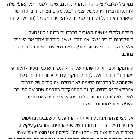
במקביל לגלובליזציה, הזהות המקומית ממשיכה לשמור על האופי שלה
ולהתפתח בייחודיות משל עצמה-''בכל מקום נוצרת תרבות חדשה,
המאמצת את הגלובלי תוך שמירה על הצביון המקומי'' (גורביץ’ וערב).
בעולם גלוקלי, אנשים חשופים לתרבויות רבות ו''סוגי טעם'',
ומתקיימות בו ריבוי של ''אמיתות'', שאינן סותרות אחת את השנייה,
אלא מתקיימות זו לצד זו, באופן שלא מבטל את חוויית הסובייקט
בתוכו.
ההתמקדות בחוויות השונות של הגוף הנשי היא כמו ניסיון לחקור פן
מסוים ב''תרבות'' שלי, לתת לו תוקף, עבורי ועבור החברה. כשם
שקיומה של התרבות הסינית לא מבטלת את קיומה של תרבות
אמריקאית או רוסית, כך גם ההתמקדות בתכנים שמביאה הנשיות
לשיח, לא סותרת חוויות של גברים, אלא מרחיבה את מנעד
האפשרויות למחוזות חדשים.
אני מציעה הזדמנות לחוויית הזדהות פנימית שנובעת מחיפוש
אינדיבידואלי ''אחר נוכחותם של שני המינים, המתגלה, עיקשת,
בצורות שונות אצל כל אחד ואחת'' (סיקסו). אני מוצאת את עצמי