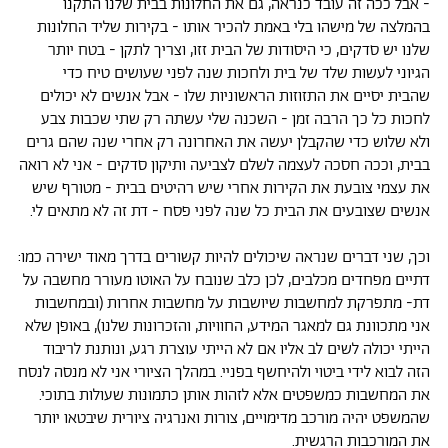
- אבל ככה זה עובד כנראה, גם את החלונות בבית שלנו התקנו
בהמלצה של מישהו בלי באמת להכיר אותו - בקירות שליד החלונות
שלנו יש סדקים, כי היסודות של הבית זזו, וצריך לתקן - בטח יותר
הגיוני לעשות שלד של בית ולחכות שנה לפני שעושים טיח כדי
שהבית יסיים את התזוזות הראשוניות שלו - אבל אנשים לא יכולים
לחכות כל כך הרבה זמן - השכנה שלי עשתה רק שתי שכבות צבע
ולא שלוש כדי שהקבלן יעשה את האחרונה רק אחרי שנה שהם גרים
בבית, וככה חסכה לעצמה לשלם לצביעה ותיקון סדקים - אני לא רואה
את עצמי צובעת את הקירות אחרי שיש רהיטים בבית - מטורף שיש
אנשים שצובעים את הבית כל שנה לפני פסח - דת זה לא מתאים לי.
וכך, שני דברים שנראה שיכולים להיות קשורים בדרך מאוד ישירה כמו:
דתיים מפחדים מכלבים, לכן כלב שנובח על האוטו מעורר מחשבה על
דת- מתפרקת למחשבות שיושבות על מחשבות אחרות (ובמחשבות
אני מתכוונת גם למאגר המידע, החוויות, והזכרונות שלנו), באופן שלא
הייתי יכולה לשים לב אליו אם לא הייתי עוצרת רגע, ונותנת לריבוד
הזה לבוא לידי ביטוי ולהיחשף בפניי. במהלך הציורי אני לא מנסה לנסח
את המחשבות כמשפטים אלא לזהות אותן כתמונות שעולות בתוכי.
שהמשפט יהיה מורכב מדימויים, צורות ואנרגיה ציורית שיבטאו יותר
את המורכבות הרגשית.