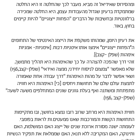
ומהסירוס שאידיאל זה מביא. מעבר לכך שהחלטה זו היא החלטה
שמתמקדת ברעיון שגדול מהעבודות עצמן, היא החלטה שמכירה
ברלוונטיות ובחשיבות של הדברים ''הפחות ייצוגיים'' להיות קיימים
בחוץ, באור.
את רעיון היומן, שמהותו משקפת את הייצוג האינטימי של התחומים
ה״הפחות ייצוגיים״ אימצו אותו
אימניות רבות
[אימניות- אמניות
אימהות (שפלן -קצב)].
זוהי דרך שהפכה להצהרה על כך שהאימהות היא תהליך מתמשך,
שלא מאפשר ''צמצום לניסוח יחידני, ממצה ואידאי'' (שפלן-קצב,156)
ושאי אפשר לדבר על מהות האימהות ''דרך עבודה אחת שאמורה
לתמצת עולם שלם של תחושות ויחסים [כי] האימהות היא חוויה
מתפתחת ומשתנה ואף בעלת גוונים שונים המתחלפים משעה לשעה''
(שפלן-קצב ,156).
חווית האימהות היא מרחב שרוב רובו נמצא בחושך, ובו מתקיימות
התחושות הקשות והמורכבות שאנו ממעטים.ות לראות בפומבי.
לעומתה ישנה מסורת ארוכת שנים של ייצוג האם המושלמת, האם
ותינוקה, האם המקריבה ללא תנאי, האם שממלאת את תפקיד הנשיות