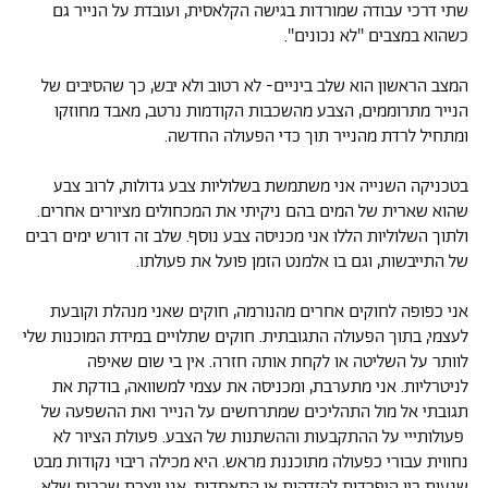
שתי דרכי עבודה שמורדות בגישה הקלאסית, ועובדת על הנייר גם
כשהוא במצבים ''לא נכונים''.
המצב הראשון הוא שלב ביניים- לא רטוב ולא יבש, כך שהסיבים של
הנייר מתרוממים, הצבע מהשכבות הקודמות נרטב, מאבד מחוזקו
ומתחיל לרדת מהנייר תוך כדי הפעולה החדשה.
בטכניקה השנייה אני משתמשת בשלוליות צבע גדולות, לרוב צבע
שהוא שארית של המים בהם ניקיתי את המכחולים מציורים אחרים.
ולתוך השלוליות הללו אני מכניסה צבע נוסף. שלב זה דורש ימים רבים
של התייבשות, וגם בו אלמנט הזמן פועל את פעולתו.
אני כפופה לחוקים אחרים מהנורמה, חוקים שאני מנהלת וקובעת
לעצמי, בתוך הפעולה התגובתית. חוקים שתלויים במידת המוכנות שלי
לוותר על השליטה או לקחת אותה חזרה. אין בי שום שאיפה
לניטרליות. אני מתערבת, ומכניסה את עצמי למשוואה, בודקת את
תגובתי אל מול התהליכים שמתרחשים על הנייר ואת ההשפעה של
פעולותייי על ההתקבעות וההשתנות של הצבע. פעולת הציור לא
נחווית עבורי כפעולה מתוכננת מראש. היא מכילה ריבוי נקודות מבט
שנעות בין היפרדות להזדהות או התאחדות. אני יוצרת שכבות שלא