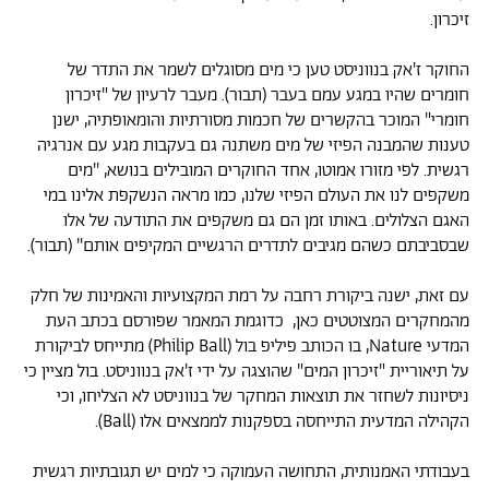
זיכרון.
החוקר ז'אק בנווניסט טען כי מים מסוגלים לשמר את התדר של
חומרים שהיו במגע עמם בעבר (תבור). מעבר לרעיון של "זיכרון
חומרי" המוכר בהקשרים של חכמות מסורתיות והומאופתיה, ישנן
טענות שהמבנה הפיזי של מים משתנה גם בעקבות מגע עם אנרגיה
רגשית. לפי מזורו אמוטו, אחד החוקרים המובילים בנושא, ''מים
משקפים לנו את העולם הפיזי שלנו, כמו מראה הנשקפת אלינו במי
האגם הצלולים. באותו זמן הם גם משקפים את התודעה של אלו
שבסביבתם כשהם מגיבים לתדרים הרגשיים המקיפים אותם'' (תבור).
עם זאת, ישנה ביקורת רחבה על רמת המקצועיות והאמינות של חלק
מהמחקרים המצוטטים כאן, כדוגמת המאמר שפורסם בכתב העת
המדעי Nature, בו הכותב פיליפ בול (Philip Ball) מתייחס לביקורת
על תיאוריית "זיכרון המים" שהוצגה על ידי ז'אק בנווניסט. בול מציין כי
ניסיונות לשחזר את תוצאות המחקר של בנווניסט לא הצליחו, וכי
הקהילה המדעית התייחסה בספקנות לממצאים אלו (Ball).
בעבודתי האמנותית, התחושה העמוקה כי למים יש תגובתיות רגשית