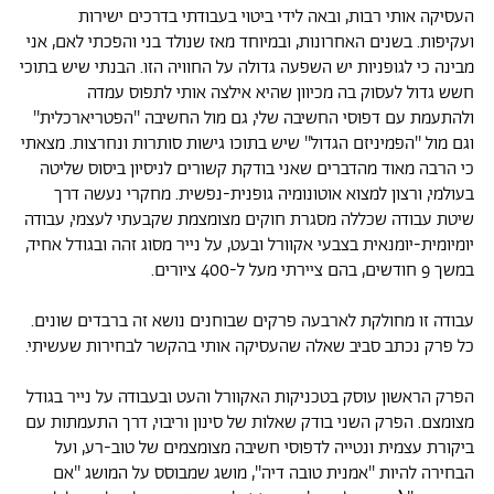
העסיקה אותי רבות, ובאה לידי ביטוי בעבודתי בדרכים ישירות
ועקיפות. בשנים האחרונות, ובמיוחד מאז שנולד בני והפכתי לאם, אני
מבינה כי לגופניות יש השפעה גדולה על החוויה הזו. הבנתי שיש בתוכי
חשש גדול לעסוק בה מכיוון שהיא אילצה אותי לתפוס עמדה
ולהתעמת עם דפוסי החשיבה שלי, גם מול החשיבה ''הפטריארכלית''
וגם מול ''הפמיניזם הגדול'' שיש בתוכו גישות סותרות ונחרצות. מצאתי
כי הרבה מאוד מהדברים שאני בודקת קשורים לניסיון ביסוס שליטה
בעולמי, ורצון למצוא אוטונומיה גופנית-נפשית. מחקרי נעשה דרך
שיטת עבודה שכללה מסגרת חוקים מצומצמת שקבעתי לעצמי, עבודה
יומיומית-יומנאית בצבעי אקוורל ובעט, על נייר מסוג זהה ובגודל אחיד,
במשך 9 חודשים, בהם ציירתי מעל ל-400 ציורים.
עבודה זו מחולקת לארבעה פרקים שבוחנים נושא זה ברבדים שונים.
כל פרק נכתב סביב שאלה שהעסיקה אותי בהקשר לבחירות שעשיתי.
הפרק הראשון עוסק בטכניקות האקוורל והעט ובעבודה על נייר בגודל
מצומצם. הפרק השני בודק שאלות של סינון וריבוי, דרך התעמתות עם
ביקורת עצמית ונטייה לדפוסי חשיבה מצומצמים של טוב-רע, ועל
הבחירה להיות ''אמנית טובה דיה'', מושג שמבוסס על המושג ''אם