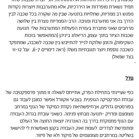
תמיד נשארת מופרדות או היררכיות, אלא מתערבבות ויוצרות נקודות
מפגש רב ממדיות, שתלויות בתנועה שבין מה שקורה בכל שכבה לבין
הדרך בה אני מתערבת ומגיבה. הרב-הממדיות נוצרת בין שלושה
מרחבים שאני מחברת בעזרת הפעולות המתערבות שלי: תנועת
שכבות הציור בתוך עצמן, הדיאלוג ביניהן (המתאפשר בזכות
השקיפות), והזמן שלוקח לנייר להתייבש בין שכבה לשכבה, שמתפקד
כשכבה נוספת ויוצר תגובתיות משלו. (ראה דימויים 6-7, עמ׳ 11-12
בצד שמאל)
גודל
כפי שציינתי בתחילת הפרק, אתייחס לשאלה זו מתוך פרספקטיבה של
עבודת הפרקטיקה הגופנית. בצבעי אקוורל אפשר כמובן לעבוד גם
בפורמטים גדולים, אךחיפשתיאת נקודת המיקוד של הגוף במרחב
מצומצם ומדויק -תנועה מבחוץ פנימה. כשאני עובדת בגדול, העבודה
עם הגוף מתמקדת בדרך בה האנרגיה יוצאת החוצה אל העולם
ומתפרשת לצדדים. לעומת זאת, העבודה בקטן מאפשרת לי להישאר
בשליטה במרחבים מצומצמים של מיקוד ולא של פיזור.