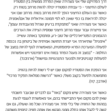
דרך הפרויקט שלי אני מצהירה שאין הפרדה ממשית בין הסטודיו
לעולם החיצוני - כי עבודת הסטודיו יכולה להוות מרחב בטוח רק
כאשר גם העולם החיצוני הופך להיות מרחב בטוח. מרחב שבו אני
יכולה להיראות בו כפי שאני, לא לפי תמונה אידאלית של אם/אמנית.
כאשר אני מצהירה שאני ''מתמקדת ברעיון שגדול מהעבודות עצמן'',
אני מייצרת עבור עצמי מרחב חיצוני שמסית הצידה את הערכים
ההגמונים הפטריארכליים של טוב-רע, ומתמקד באותה עשייה
''אימנית'' שתיארתי. אני יוצרת תחושה אמיתית של ביטחון בה נכנסת
לפעולה המערכת הפרא-סימפתטית, המאפשרת לגוף להיות במצב של
החלמה - ''במצב זה מעגל הפחד במוח אינו דומיננטי ויש אפשרות
לפעולות קוגניטיביות ולמנעד התנהגויות גמישות'' (ארגיבנד).
אני הופכת את הסטודיו למקום שבו יש לי רשות להיות בהוויה
מתמשכת ולפעול בקצב משלי, כאשר ''הרשות ממלאת תפקיד מרכזי''
(אורבך, 117).
כאשר אני מצהירה שיש מקום ''באור'' גם לדברים שבעבר חשבתי
שאין להם מקום ואף התביישתי בהם, אני מאפשרת לעצמי לגעת
במהות של החוויה שלי בלי פחד. אני מצהירה שכל מה שעולה, גם אם
קשה לי לקבל אותו כחלק ממני, מבטא את אותה חוויה קיומית משתנה