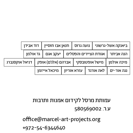
ביאנקה אשל-גרשוני
נועה גרוס
חנאן אבו חוסיין
דוד אבידן
הנה אביתר
אגודת הציירים והפסלים
יעקב אגם
גד אולמן
מיכה אולמן
מישל אופטובסקי
אברהם (אלג׳ם) אופק
דניאל אוקסנברג
נגה אור-ים
לאה אורגד
עזרא אוריון
מיכאל אייזמן
עמותת מרסל לקידום אמנות ותרבות
ע.ר. 580569002
office@marcel-art-projects.org
+972-54-6344640