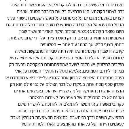
נועדו לבדר ולשעשע. קירבה זו לקרקס ולקהל העממי שברחוב אינה
זרה לאמני הקולנוע, היא מרתיעה רק את המבקר הסנוב. אמנים
יוצרים בקולנוע מדברים על אמנותם כעל מעשה קסמים וכישוף, פליני
הגדול מתגעגע אל הקרקס וזה משמש לו מוטיב חוזר בכל הזדמנות. גם
היום נשאר הקולנוע אמצעי הבידור היקר, האדיר והעשיר שבין
האמנויות החזותיות, גם אם נדחק מעט הצידה על-ידי קרוב משפחה,
דינמי, חצוף וזריז, אך המוני עוד יותר – הטלוויזיה.
קירבה זו שבין הקולנוע והטלוויזיה הינה סבירה ומתבקשת מאליה
למרות מספר הבדלים מהותיים שביניהם. קרבתם אל האנימציה היא
מיקרית לחלוטין. יש מקום לשער שהתפתחותם המקבילה נובעת רק
ממועדי לידתם הסמוכים. אלמלא נתגלה התהליך הפוטוגרפי, אולי
היתה מתפתחת האנימציה בכוון אחר לגמרי: על-ידי ביצוע מתוחכם או
פתרון טכני מסוג אחר. בעיקרו של דבר הצילום על גבי פילם הוא רק
הנצחה או צורת העתקה של מה שצוייר או הוכן באמצעים אחרים
ואמנם לא כל הטכניקות של האנימציה קשורות במצלמה.
כקרובי משפחה, אי אפשר להתעלם או להתכחש לקשר הפילם
שביניהם טכניקות ההפקה הבסיסיות פהות, קיים דמיון בבעיות,
התפישה, השפה ודרך המחשבה. כתוצאה מהשפעות הגומלין נשכח
לפעמים הייחוד של כל אחד מהאמצעים האלה. למרות הדמיון