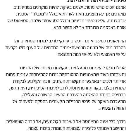
סינימה - הבילוי הזול והוולגרי הזה.
אמנם זוכים סרטי מופת, ישנים בעיקר, להיות מוקרנים במוזיאונים,
מוקרנים אך לא מוצגים. וזאת לאו דוקא בגלל ה"מגבלה" הטכנית
שבהצגתם, אלא מטעמי מדיניות ובגלל הסטאטוס שלהם, סטאטוס של
אורח באכסניה מכובדת אך לא תושב קבע.
המוזיאונים כמעט ואינם רוכשים עותקי סרט. למרות שמחירם זול
בהרבה מזה של תמונה ממוצעת-מחיר. התדמית של הענף כולו נקבעת
על פי האמצעי ולא על-פי רמת התוצאה.
אפילו מבקרי האמנות מתעלמים בעקשנות מקיומן של המדיום
וחשיבותו בעוד שהאמנויות המסורתיות זוכות להתיחסות ענינית פחות
או יותר ולכיסוי באמצעי התקשורת השונים, זוכה הקולנוע לבקורת
שטחית בלבד. בקורת זו מתיחסת לרוב לאיכות הסיפורית, היא נוגעת
ברחיפה במידת ההצלחה בהעברת הרעיון, הבשורה והעלילה,
מתעכבת בעיקר על פרטי הרכילות הקשורים בהפקה ולפעמים אל
החוויה הצפויה.
בדרך כלל אינה מתייחסת אל האיכות הקולנועית, אל הרמה הוויזואלית
וההישג האמנותי כליצירה עצמאית העומדת בזכות עצמה.