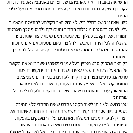
ההשקעה בעבודה. את מאמציהם של יוצרים באנימציה אפשר לדמות
לקרחון השקוע במרביתו במים ורק עשירית ממנו מבצבצת מעל לפני
המים.
כיוון שאיננו פועל בחלל ריק, לא יכול יוצר בקולנוע להתעלם מהאמור.
עליו לפעול במסגרת מיגבלות החומר והטכניקה ולהוסיף לכך מיגבלות
חמורות של תקציב. כשלון יכול למנוע ממנו סיכוי ליצור שנית בעוד
שהצלחה לכל היותר תאפשר לו ליצור פעם נוספת. אם אינו מתכוון
להתמסחר ולהפיק בהזמנה סרטים מסחריים קשה יהיה לו להמשיך
באמנותו.
רק יוצר שהפיק סרט מצויין בעל ענין בינלאומי ואשר מצא את הקשר
אל המפעל המתאים עשוי לצאת נשכר. האחרים יתקשו בהצגת
סרטיהם. סרטים מצויינים הוקרנו לעיתים בפני חוגים מצומצמים
מחוסר קשר אל מי שיפיץ אותם. העותקים שנמכרו לא כיסו את
ההוצאות, ערכם ומעמדם נשאר כשל רפרודוקציה ולעולם לא כשל
אוריגינל.
אכן כמעט ולא ניתן ליצור בקולנע סרט שאינו מסחרי ללא תמיכה
כספית, כיוון שסרטים קצרים משמשים סדנא והזדמנות לאימונם של
יוצרי קולנוע, תומכים, ממשלות וארגונים על ידי מענקים בהפקות
נסיוניות. כל ארץ מקובלים סטנדרטים משלה. באחדות מארצות
אירופה, המענקים הם משמעותיים ביותר. בישראל לא מקובל שמוסד