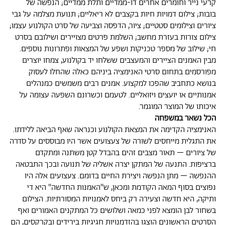
קרעי נייר וחומרים אחרים דו-ממדיים ותלת ממדיים; הנפשה של
בובות; צילום דמויות חיות בקצבים לא ריאליים; תנועת מצלמה על גבי
ציורים וצילומים סטטיים; ציור, הדפסה וצביעה של סרט הקולנוע עצמו;
צילום צורות בעזרת מחשב; השלמת פרטים מצויירים ושילובם בסרט
חי; שילוב של מספר טכניקות ושפע של המצאות ופתרונות נוספים.
מבין האמנים הציירים והמעצבים ששלחו יד בקולנוע, צמחו יוצרים
מפורסמים בתחום סרטי האנימציה ביניהם כאלה שהחלו לעסוק
בנושא כתחביב שהפכו למקצוע. אמנים רבים משמשים כמנהלים
אמנותיים או יועצים ויזואליים. לטעמם וכשרונם השפעה עצומה על
איכותו של המוצר המוגמר.
הכל נשאר במשפחה
האנימציה הקדימה את המצאת הקולנוע וכנראה שאף הביאה ללידתו.
את התגלית מייחסים לשורה של צעצועים אשר היו מבוססים על סדרה
של ציורים – תאור מצבים זהים בהבדל קטן משתנה ומתקדם
ברציפות. התנעה של המתקן יצרה אשליה של תנועה ובכך התבטאה
ההנפשה – מתן הנפשה ויצירת החיים בדומם. צעצועים אלה היו
נפוצים בסוף המאה הקודמת ומכאן, ש"האמנות החדשה" היא די
ותיקה, היא חדשה וצעירה רק ביחס לאמנויות המסורתיות. הצילום
בשחור לבן הומצא לפני כמאה ושלושים כל המתקנים האמורים ואף
הסרטים הראשונים הוצגו בהזדמנויות חגיגיות בירידים ובקרקסים, הם