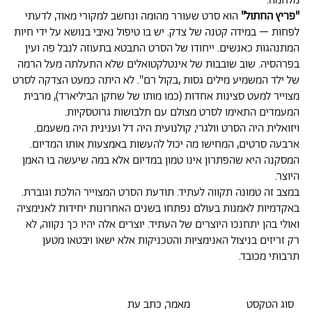
מלחמה.
"פריץ החתול"
הוא סרט שעורר מהומה ונחשב למקורי מאוד, לדעתי
לפחות – במידה קטנה של צדק. יש בו טיפול נאיבי בנושא על ידי חיות
המתנהגות כאנשים. ייחודו של הסרט התבטא בתעוזה לנבל פה ועין
בפרהסיה. שוב שובבות של אינטלקטואלים שלא התעלתה מעל הרמה
של ילד המשמיע מילים גסות ,בקול רם". לא היתה כמעט הצדקה לסרט
מצוייר למעט סצינות אחדות (כמו מותו של שחקן הביליארד), מרבית
המעמדים התאימו לסרט מצולם עם תלבושות גרוטסקיות.
ויזואלית היה הסרט וולגרי, קולנועית היה דל וענינית היה משעמם.
ארבעה סרטים, המחישו מה יכול להעשות באמצעות אותו המדיום.
המסקנה היא שהפתרון אינו טמון במדיום אלא במה שיעשה בו האמן
היוצר.
במצב זה טמונה תקווה לעתיד. תודעת הסרט המצוייר הולכת וגוברת.
באקדמיות לאמנות בעולם נפתחו בשנים האחרונות יחידות לאנימציה
ואולי בהן יתחנכו היוצרים של העתיד. יוצרים אלה יהיו כך נקווה, לא
רק זריזים בניצול האנימציות והטכניקות אלא ישאו ויבטאו מטען
תרבותי מכובד.
סוג הטקסט
מאמר, כתב עת