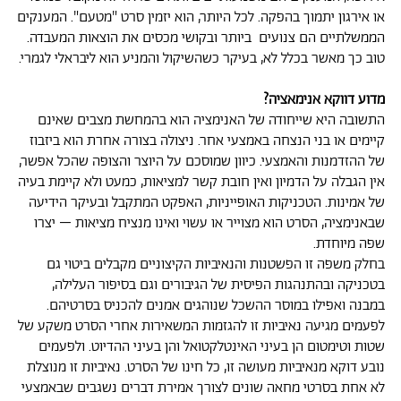
או אירגון יתמוך בהפקה. לכל היותר, הוא יזמין סרט "מטעם". המענקים
הממשלתיים הם צנועים ביותר ובקושי מכסים את הוצאות המעבדה.
טוב כך מאשר בכלל לא, בעיקר כשהשיקול והמניע הוא ליבראלי לגמרי.
מדוע דווקא אנימאציה?
התשובה היא שייחודה של האנימציה הוא בהמחשת מצבים שאינם
קיימים או בני הנצחה באמצעי אחר. ניצולה בצורה אחרת הוא ביזבוז
של ההזדמנות והאמצעי. כיוון שמוסכם על היוצר והצופה שהכל אפשר,
אין הגבלה על הדמיון ואין חובת קשר למציאות, כמעט ולא קיימת בעיה
של אמינות. הטכניקות האופייניות, האפקט המתקבל ובעיקר הידיעה
שבאנימציה, הסרט הוא מצוייר או עשוי ואינו מנציח מציאות – יצרו
שפה מיוחדת.
בחלק משפה זו הפשטנות והנאיביות הקיצוניים מקבלים ביטוי גם
בטכניקה ובהתנהגות הפיסית של הגיבורים וגם בסיפור העלילה,
במבנה ואפילו במוסר ההשכל שנוהגים אמנים להכניס בסרטיהם.
לפעמים מגיעה נאיביות זו להגזמות המשאירות אחרי הסרט משקע של
שטות וטימטום הן בעיני האינטלקטואל והן בעיני ההדיוט. ולפעמים
נובע דוקא מנאיביות מעושה זו, כל חינו של הסרט. נאיביות זו מנוצלת
לא אחת בסרטי מחאה שונים לצורך אמירת דברים נשגבים שבאמצעי