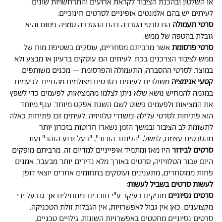
או השלטון ובהכנת הציבור לקראת ארועים והתרחשויות שונים.
לעיתים יש בהם אלמנטים אופיניים לסרטים חינוכיים.
סרטי תעמולה
הם סרטי הסברה בהם ההסברה סמויה פחות והיא
גובלת בהטפה של ממש.
סרטי פרסומת
אשר מרביתם מסחריים, עוסקים בשטיפת מוח של
ממש לציבור הצרכנים בכח. לעיתים הם עוסקים ברעיון או מבצע ולא
במוצר. לסרטי ההסברה, התעמולה והפרסומת – מכנים משותפים.
קטעי אנימציה
משולבים לעיתים בסרטים מצולמים מהחיים. לפעמים
במגמה להמחיש נושא שלא ניתן לצלמו מהמציאות, לפעמים כדי לשפץ
את המציאות ולפעמים פשוט לשם השגת אפקט מיוחד. ענף מיוחד
הוא פתיחות לסרטי עלילה ומשדרי טלוויזיה. לעיתים זכו פתיחות כאלה
לתשומת לב הציבור ובמשך הזמן נשארו חרוטות בזכרון יותר
מהסרטים עצמם, למשל: "הפנתר הורוד", "בעל זרוע הזהב" ועוד.
סרטים לבידור
היו מאז ומתמיד אופייניים למדיום זה. מרביתם מופקים
היום עבור הטלוויזיה, סרטים באורך מלא נדירים יותר מבעבר. אמנים
פחות ממוסחרים, מתענינים ועוסקים בתחומים אחרים יוצאי דופן:
לעשות סרטים בשביל לעשות:
סרטים נסיוניים
מופקים בעיקר ע"י חובבים ומתחילים אך גם על ידי
מקצוענים. כאן אין גבול לאפשרויות, אין הגבלות זולת הטכניקה.
סרטים נסיוניים מחטטים באפשרויות השונות, גילויים טכניים,