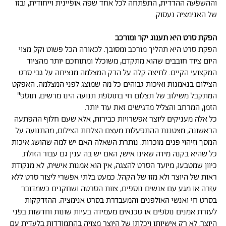
וההשפעה ההדדית, התפתחה לכל אחד שפה אופיינית וייחודית, ובזו
של האנימציה נעסוק.
הפקת סרט היא תענוג יקר ומורכב
הפקת סרט היא תהליך מורכב ומסובך. לכאורה הכל פשוט וקל, מצוי
היום ציוד חובבים שהוא מתקדם, משוכלל ומתוחכם יותר מהציוד
המקצועי הקיים. לחיצה קלה על הדק המצלמה מנציחה על גבי סרט
הצילום בנאמנות ואיכות גבוהים כל מה שמוצג לפני המצלמה. האפקט
המתקבל משילוב של תצלום חי בתוספת תנועה הינו מרשים, תוספ"
הזמן, המרחב והצליל מדגישים זאת עוד יותר.
כל אלה מעניקים ליוצר אפשרויות כבירות, אלא שעם חלוף ההפתעה
הראשונה, מצטננת ההתפעלות מעצם הצלחת הצילום, מהתנועה על
המסך וזיהוי פנים מוכרות. נותרת השאלה האם יש למה שהושג איכות
כל שהיא בקנה מידה שאינו אישי, האם יש בה ענין גם עבור הזולת.
כיוון שמטבעו, מיועד הסרט להצגה, אין הוא אמנות אישית, לא מנקודת
ראות של היוצר ולא מזו של הקהל. כמעט בלתי אפשרי ליצור סרט ללא
עזרה או מגע עם אנשים נוספים, צוות הסרטה ושחקנים כשמדובר
בסרט חי ואנשי האולפנים והמעבדרת בסרט אנימציה. ההזדקקות
לעזרת אמנים נוספים או טכנאים מעמידה בעיות שונות וחדשות בפני
היוצר. לא רק אישיותו ויכלתו של היוצר מצויה בהתמודדות בלעדית עם