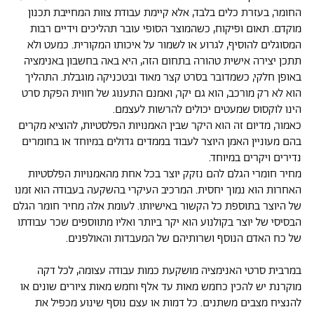
החומר, בעזרת כלים בלבד, אלא קיימת עבודת צוות המחייבת תכנון
מוקדם. תאום ופיקוח, כשהמוצר הסופי עובר תהליכים וידיים רבות
המסוגלים להוסיף, לגרוע או לשמור על איכותו המקורית. כמעט ולא
תתכן יצירה אישית טהורה בתחום הזה, היא באה בחשבון באנימציה
באופן חלקי, כשמדובר בסרט קצר מאוד ובטכניקה מוגבלת. התהליך
הוא לא רק מורכב, הוא גם יקר, ואמנם התענוג של חווית הפקת סרט
הינו לוקסוס שמעטים יכולים להרשות לעצמם.
כאמור, מדיום זה הוא היקר שבין האמנויות הפלסטיות, להוציא מקרים
בהם מעוניין האמן היוצר לעבוד בממדים גדולים במיוחד או בחומרים
נדירים ויקרים במיוחד.
מחיר חומרי הגלם להם נזקק יוצר בכל אחת מהאמנויות הפלסטיות
האחרות הוא נמוך יחסית. המרכיב העיקרי בהשקעה בעבודה הוא זמנו
של היוצר בתוספת כל הקשור באישיותו. לעומת אלה מחיר חומר הגלם
הבסיסי של יוצר בקולנוע הוא יקר ביותר ואליו מתווספים שכר עבודתו
של כח האדם הנוסף ושרותיהם של המעבדות והאולפנים.
במרבית סרטי האנימציה מושקעת כמות עבודה עצומה, לכל דקה
מוקרנת יש להכין כחמש מאות עד אלף וחמש מאות ציורים שונים או
להנציח מצבים משתנים. כל דמות או עצם נוסף שינוע מכפיל את