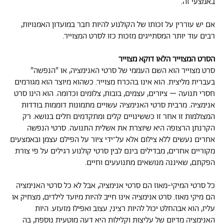
באמצעי זה.
אם יש עוררין על זכותו של הקולנוע להיות חבר במועדון האמנויות,
רבים עוד יותר המסתייגים מזכות כזו לסרט המצוייר.
הסרט המצוייר הלאו דוקא מצוייר
סרט מצוייר הוא השם העממי של סרטי האנימציה, או "הנפשה"
בעברית מליצית. הוא אינו בהכרח מצוייר. כשהוא מיוצר הוא מגורמים
חסרי תנועה – ציורים, עצמים, בובות, צלומים וכדומה. הוא הינו סרט
אנימציה. מרבית סרטי האנימציה עשויים מתמונות דוממות בודדות
המצולמות זו אחר זו כששינויים קלים ומתקדמים חלים בנושא. רק
הקרנתן הרצופה היא שיוצרת את אשלית התנועה. סרטי הנפשה
אחרים נעשים ללא צילום אלא על־ידי ציור על הפילם עצמן ובאמצעים
מקוריים אחרים, מבדילים בינם לבין סרטי קולנוע רגילים על פי צורת
הפקתם, שאיננה מנושאים מתנועעים וחיים.
כל סרטי המיקי-מאוז הם סרטי אנימציה, אבל לא כל סרטי האנימציה
הם מיקי מאוז. סרט אנימציה אינו חייב להיות מיועד לילדים, מצחיק או
עליז, הוא אבהחלט יכול להיות רציני, עצוב ואפילו מזעזע. היות
האנימציה מדיום של עליצות וקלילות היא דעה מוטעית נוספת, בה