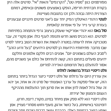
מפורסמים כגון "מסיה טט", "הקרנפים" והאות "אי". סרטים אלה היון
בקורת חברתית חריפה, הופקו באמצעים פשוטים ובאיפוק, רמתם
הצורנית היתה גבוהה ולכן זכו בתגובות מצויינות.
לוצטי
היהודי האיטלקי הפיק יחד עם ג'יאני סרטים חינניים וצבעוניים
בעזרת קרעי נייר על פי אופרות קלאסיות.
סול באס
הוא יהודי אמריקאי שעסק בעיצוב גרפי והתמחה בפתיחות
לסרטים. הוא הכניס מושג חדש ותנופה לענף כולו. אמן מקורי זה, עבר
מטכניקה אחת לרעותה במטרה לעשות את השרות הטוב ביותר לסרט
שבו מדובר. פתיחותיו הידועות הן לסרטים הידועים "בעל זרוע הזהב"
ו"סביב העולם בשמונים יום". אמנים רבים חלקם אלמונים וחלקם
ידועים פועלים בתחום הזה, קשה להתיחס אל כולם אך משניים מהם,
אסור להתעלם בשל תרומתם האדירה למדיום.
וולט דיסניי הגדול בהשוואה לזולתו
אין עוררין היום על גדולתו של וולט דיסניי כיוצר הגדול ביותר בתחום
הזה, יש אולי ספקות על ערכך האמנותי של סרט זה או אחר, אך יהא
זה עוול גדול לאמת לדון אותו או את סרטן תוך התעלמות מההיקף
העצום והמגוון של יצירתו.
וולט דיסניי הוא ללא ספק אמן מיוחד במינו, מקורי, דינמי, חרוץ,
דומיננטי באישיותו, בעל כושר ארגון, מעוף וחוש מסחרי מצויין. אמן
שופע היוצר בכמויות כאלה, בהכרח עושה דברים טובים יותר וטובים