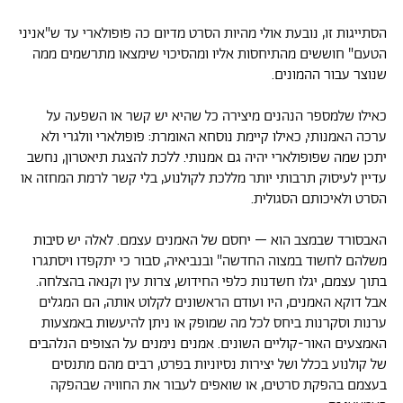
הסתייגות זו, נובעת אולי מהיות הסרט מדיום כה פופולארי עד ש"אניני
הטעם" חוששים מהתיחסות אליו ומהסיכוי שימצאו מתרשמים ממה
שנוצר עבור ההמונים.
כאילו שלמספר הנהנים מיצירה כל שהיא יש קשר או השפעה על
ערכה האמנותי, כאילו קיימת נוסחא האומרת: פופולארי וולגרי ולא
יתכן שמה שפופולארי יהיה גם אמנותי. ללכת להצגת תיאטרון, נחשב
עדיין לעיסוק תרבותי יותר מללכת לקולנוע, בלי קשר לרמת המחזה או
הסרט ולאיכותם הסגולית.
האבסורד שבמצב הוא – יחסם של האמנים עצמם. לאלה יש סיבות
משלהם לחשוד במצוה החדשה" ובנביאיה, סבור כי יתקפדו ויסתגרו
בתוך עצמם, יגלו חשדנות כלפי החידוש, צרות עין וקנאה בהצלחה.
אבל דוקא האמנים, היו ועודם הראשונים לקלוט אותה, הם המגלים
ערנות וסקרנות ביחס לכל מה שמופק או ניתן להיעשות באמצעות
האמצעים האור-קוליים השונים. אמנים נימנים על הצופים הנלהבים
של קולנוע בכלל ושל יצירות נסיוניות בפרט, רבים מהם מתנסים
בעצמם בהפקת סרטים, או שואפים לעבור את החוויה שבהפקה