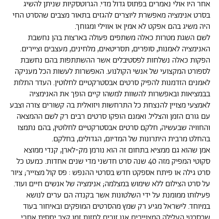
אחר היו אולי נאמרים בפתוס גדול מדי. הגרוטסקיות שניתן להשיג
בסרט אנימציה מאפשרת ליוצרים להגזים בתאור מצבים שהסרט החי
היה משיג בהם אפקט לא אמין או אווילי ומגוחך.
לשם השגת מטרות כאלה משתפים פעולה בארצות בהן נחשבת
האנימציה לאמנות, סופרים, תסריטאים, מלחינים, מעצבים וציירים.
הפקות כאלה נשלחות לפסטיבלים אשר ההשתתפות בהם נחשבת
לספורט המקצועי של אנשי הקולנוע. האפשרות לעשות הכל מעניקה
לאמנים הזדמנות להפיק סרטים אבסטרקטיים לחלוטין. העדר התלות
בבמציאות ובאפשרות להשוות למשהו קיים הופך את האנימציה
לאמצעי מצויין להנצחת כל התרחשות ויזואלית בה קשורים צורה וצבע
עם גורם הזמן והצליל. ואמנם הופקו סרטים רבים רק לשם ההמצאה
והחוויה שבעשיה, חלקם סרטים אבסטרקטיים לחלוטין, בהם נתמצו
בהחלט מרבית היתרונות של המדיום, הגדולים, בחלקם.
אמן שהוא גם ממציא בתחום זה הוא נורמן מק-לארן, קנדי ממוצא
סקוטי המפיק מזה 40 שנה סרט חדשני מדי שנים אחדות. כמעט כל
סרט גילה או פיתח אספקט חדש בסרטי ההנפש : פס קול מצוייר; ציור
על סרט הצילום ללא שימוש במצלמה; אנימציה של אנשים חיים ועוד.
פעילותו ממומנת על ידי השלטונות אשר בקנדה הם ערים לנושא
במיוחד. לישראל מגיע רק שמץ מהסרטים המופקים ובאיחור בעוד
שבסרטי העלילה המצויירים אנו זוכים לחזות זמן קצר יחסית אחרי