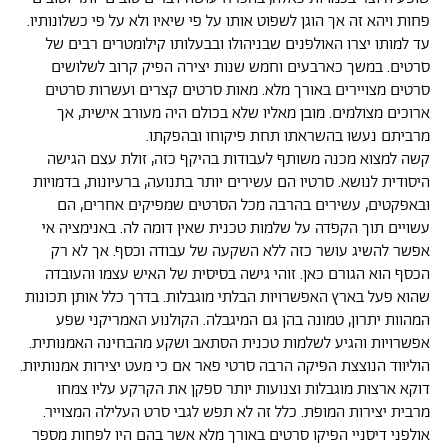
פחות ויהא זה אך הוגן לשפוט אותו על פי שיאיו ולא על פי כשלונותיו.
עד למותו יצרו האולפנים שבניהולו ובבעלותו קילומטרים רבים של
סרטים. במשך כארבעים וחמש שנות יצירה הפיק קרוב לשלושים
סרטים מצויירים באורך מלא. מאות סרטים קצרים ועשרות סרטים
ארוכים מצולמים. מובן מאליו שלא בכולם היה מעורב אישית, אך
מרביתם נעשו בהשראתו תחת פיקוחו ובהפקתו.
קשה למצוא מכנה משותף לעבודות בהיקף כזה, זולת עצם הגישה
היסודית לנושא. סרטיו הם עשירים יותר בתנועה, ברעיונות, בדמויות
ובאפקטים, עשירים בהרבה מכל הסרטים שמפיקים אחרים, הם
עשויים תוך הקפדה על שלמות טכנית שאין דומה לה. באנימציה אי
אפשר להשיג עושר כזה ללא השקעה של עבודה וכסף. אך לא רק
הכסף הוא הגורם כאן. זוהי גישה בסיסית של האיש עצמו והעובדה
שהוא פעל בארץ האפשרויות הבלתי מוגבלות. בדרך כלל אותן תכונות
המהוות יתרון, טמונה בהן גם המיגבלה. הקולנוע האמריקני שפע
אפשרויות והגיע לשלמות טכנית הסתאב ושקע מהבחינה האמנותית.
הוליווד הנוצצת הפיקה הרבה סרטי פאר אם כי מעט יצירות אמנותיות.
דוקא ארצות מוגבלות וצנועות יותר ספקן את הקרקע עליו צמחו
מרבית יצירות המופת. כלל זה לא תפש לגבי סרט העלילה המצוייר.
אולפני דיסניי הפיקו סרטים באורך מלא אשר בהם היו לפחות מספר