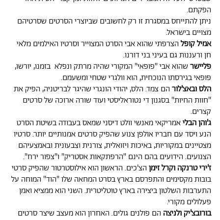
הפקתם.
ניתן להתייחס במסגרת זו רק לחשובים שביוצרי הסרטים שסרטיהם
מצויים בישראל.
אמיל קופל
הצרפתי שהוא אבי הסרט המצוייר וסרטיו האילמים מלאי
חן ורעננות גם בעיני בני דורנו.
פליישר
שהוא אבי "פופאי" המקורי שהיה מרתק ונפלא בזמנו, יורשו,
פופאי בגירסתו הנוכחית, הוא וולגרי שטחי ומשעמם.
הלס ובאצ'לור
הם צמד. הלס, יהודי הונגרי שהיגר לבריטניה, הפיק את
"חוות החיות" בסגנון די נטוראליסטי ועוד שורה ארוכה של סרטים
קצרים.
ג'והן הבלי
אמריקאי מאנשי וולט דיסני שמאס בעבודה בשיטת הסרט
הנע ויסד עם חבריו אולפן צנוע שהפיק סרטים אמנותיים יותר. סרטיו
מצטיינים במקוריות, באיכות ויזואלית, צורנית וצבעונית ובאמצעיהם
הצנועים. הידועים בהם הינם "הרפתקאות אסטריק" ו"צפור ירח".
ז'ירי טרנקה וקרל זימן
הצ'כים. הראשון הוא אילוסטרטור שהפיק סרטי
בובות מקסימים והתפרסם בארץ בסרט המחאה שלו "הוד" המוחה על
התערבות השלטון ביצירה בארץ טוטליטרית. השני הוא ממציא ואמן
פעלולים מקורי.
בורובצ'יק ולניצה
הם פולנים גולים. האחרון הוא מעצב שיצר סרטים