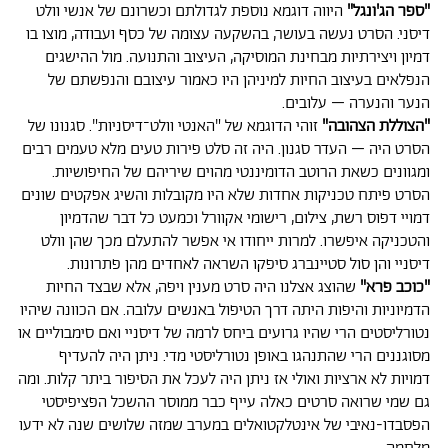
"ספר הג'ונגל"
היווה דוגמא נוספת לגדולתם וכשרונם של אנשי וולט
דיסני. הסרט נעשה בעושר, בהשקעה עצומה של כסף ועבודה, מוצו בו
דמיון ויצירתיות מבחינת המוסיקה, העיצוב והתנועה. מול ההישגים
הנפלאים בעיצוב החיות למיניהן היו כאמור עיצובם והנפשתם של
הנער והנערה – עלובים.
"הצוללת הצהובה"
זוהי הדוגמא של "האנטי וולט־דיסניות". סגנונו של
הסרט היה – העדר סגנון. היה זה סלט פירות טעים מלא טעמים רבים
ומגוונים כשאת הרוטב הדומיננטי מהוים שיריהם של החיפושיות.
הסרט פיתח טכניקות אחדות שלא היו מקובלות והשיג אפקטים שונים
דמויי דפוס רשת, צילום, רישומי אקוורל וכמעט כל דבר שהדמיון
והטכניקה איפשרו. למרות ייחודו אי אפשר להתעלם מכך שהן וולט
דיסניי והן סול סטיינברג סיפקו השראה לאחדים מהן פתרונות.
"כוכב פרא"
שהוצג אצלנו היה סרט מענין ויפה, אלא שבצד החיות
הדמיוניות והיפות היתה דרך הטיפול באנשים עלובה. אם הכוונה שיהיו
נטורליסטים הרי שהיו גרועים ביחס לרמה של דיסניי ואם סימבוליים או
מסוגננים הרי שהתנהגו באופן נטורליסטי מדי. ניתן היה להעדיף
דמויות לא ארציות ואולי אז ניתן היה לעכל את הסיפור ביתר קלות. ומה
גם שמי שרואה סרטים כאלה עייף כבר ממוסר ההשכל הפציפיסטי
הפסבדו-נאיבי של אינטלקטואלים במערב שמזה שלושים שנה לא ידעו