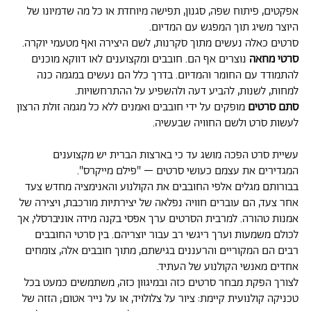
אפקטים, פיתוח שפה, סגנון, תפישה מיוחדת או כל מה שדמיונו של
היוצר משיג תוך המפגש עם המדיום.
סרטים כאלה נעשים מתוך סקרנות, לשם היצירה ואף מטעמי יוקרה.
סרטי מחאה
נוצרים אף הם. חובבים ומקצוענים לאו דווקא מוכנים
להתמודד עם החומר והמדיום. בדרך כלל הם נעשים במגמה כנה
למחות, לשנות, להביע דעה ולהשפיע על ההתרחשויות.
סתם סרטים
מופקים על ידי חובבים ואמנים ללא כל מגמה זולת הרצון
לעשות סרט ולשם החוויה שבעשיה.
עשיית סרט הפכה מושג עד כי בארצות הברית יש מקצוענים
המגדירים את עצמם כעושי סרטים – "פילם מייקרס".
בבורותם מגלים אלפי החובבים את הקולנוע והאנימציה מחדש צעד
אחר צעד, הם עוברים חוויה נפלאה של יצירתיות מורכבת, ויצירה של
אמנות טהורה. למרבית הסרטים ערך אפסי בקנה מידה אוניברסלי, אך
לכולם משמעות וערך ריגשי רב עבור יוצריהם. בין סרטי החובבים
רבים הם המקוריים והרעננים בגישתם, מתוך חובבים אלה, צומחים
אחדים מאנשי הקולנוע של העתיד.
לצורך הפקת מבחר סרטים כזה ובמיגוון כזה, משתמשים כמעט בכל
טכניקה קולנועית קיימת: ציור על צלולויד, או על נייר אטום; הזזה של