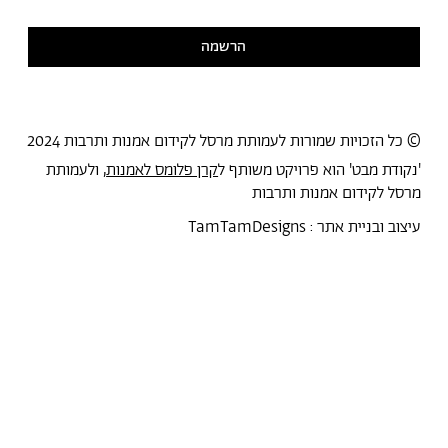
קראתי ואני מסכימ/ה
למדיניות הפרטיות
הרשמה
© כל הזכויות שמורות לעמותת מרסל לקידום אמנות ותרבות 2024
'נקודת מבט' הוא פרויקט משותף ל
קרן פלומס לאמנות
, ולעמותת
מרסל לקידום אמנות ותרבות
עיצוב ובניית אתר :
TamTamDesigns
מרסל
נקודת מבט
אירועים
כל הטקסטים
סיורים
אמניות/ים
תכנית התמחות
אוספים
אודות מרסל
אודות
חנות תרבות
?יש לך הצעה