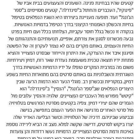
קטעים שהיו בבחינת פנינה. השעונים והצעצועים בבית אביו של
"פינוקיו", העכברים והחתול ב"סינדרלה", קטעים מסויימים ב"ספר
הג'ונגל" ועוד. תופעה מעניינת ביצירתו היא השגיו הנפלאים בטיפול
בחיות והכשלון האמנותי הקיצוני בדרך הטיפול בדמויות האנושיות.
בנקודה זו נכשל בגלל חוסר עקביות, הצלחתו בכלל ועם חיות בפרט
נבעה מכשרונו לסגנן את צורתם, אופיים, תנועותיהם והתנהגותם של
החיות והעצמים. באותם מקרים בהם לא נצמד לעקרון זה של הפשטה
וסיגנון איבד את ההצדקה, את היתרון והייחוד שבסרט המצוייר והוציא
מתחת ידיו תוצאה טכנית משעממת נעדרת שאר רוח, דמיון ויצירתיות.
משום מה במרבית המקרים טופלו על ידיו הדמויות האנושיות בדרך
השגרתית והשבלוניות גם באותם סרטים בהם מתוארות החיות בשפע
דמיון, במקוריות ובכשרון רב. מוגלי הנער הוא הדמות הרעה שבין
היצורים הנפלאים שב"ספר הג'ונגל", "הנסיך" ב"סינדרלה" הוא
"קיטש" מפורש מול העכברים המצויינים. שלגיה והנסיך עלובים מול
הגמדים שהם יצירי דמיון. צפיה בקטעים מסרטיו המרגשים בטלוויזיה
מול סרטי האחרים מדגישה את הפער העצום בתפישה, בגישה
ובביצוע שביניהם. דרכיה של הטלוויזיה וכושר הבליעה האדיר שלה
יצרו ביקוש לסרטים, דרישה שקשה למלא. מצב זה הביא לירידה נוספת
באיכות ורמת הסרטים המצויירים. הדמויות נעשו רדודות והן צועדות
ומתנהגות בצורה שבלונית וזהה. הייצור הוא המוני על פי הנחיות