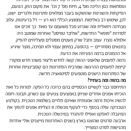
ונוסחאות כגון הליכה מס' 4, חיות מס' 7 וכו'. את מקום החן, הנועם,
הפיקחות והשנינות שהושקעו בעבר ממלאים פתרונות וולגריים. ישנו,
לכן, שימוש רב באלימות. הממוצע הכללי הוא רע – דל ברעיונות, עלוב
מבחינה ויזואלית ומה שגרוע מכל משעמם עד מאוד. כך זוכים אנו
לסדרות "פופאי" החדשות, "אוליבר טוויסט" ואחרות שמוטב היה
אלמלא נוצרו. עצוב וחבל שרק מעטים מסוגלים ומצליחים להפיק
בתנאים מסחריים – בהזמנה, במימון עצמי ולא תמיכה, מוצר שיגיע
אל ההמונים ברמה המניחה את הדעת.
נדמה לפעמים שלאמני ההווה קשה לחדש וליצור משהו חדש ומקורי.
קיימת לפעמים ההרגשה שמרבית הפתרונות הם קומבינציות אחרות
של הפתרונות הישנים מוטמעים לסיטואציה חדשה.
מה בהווה ומה בעתיד?
התיחסנו כבר לקשיים הכספיים בהם כרוכה כל הפקה. למרות כל זאת
הוכיחו אמנים אחדים שניתן באמצעים צנועים עם כשרון, תבונה ויזמה
להשיג איכות ורמה אמנותית שאינם תלויים בשלמות הטכנית. בקולנוע
הטכניקה עולה בכסף. כדי לעקוף מכשלה זו הצליחו אמנים להפוך את
המיגבלה לאפקט ואפילו להתגדר במיכשלה הטכנית.
ארבעה סרטים שהוצגו בארץ בשנים האחרונות מייצגים אולי אחדות
מהגישות לסרט המצוייר: