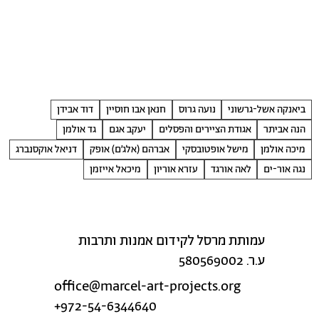
ביאנקה אשל-גרשוני
נועה גרוס
חנאן אבו חוסיין
דוד אבידן
הנה אביתר
אגודת הציירים והפסלים
יעקב אגם
גד אולמן
מיכה אולמן
מישל אופטובסקי
אברהם (אלג׳ם) אופק
דניאל אוקסנברג
נגה אור-ים
לאה אורגד
עזרא אוריון
מיכאל אייזמן
עמותת מרסל לקידום אמנות ותרבות
ע.ר. 580569002
office@marcel-art-projects.org
+972-54-6344640