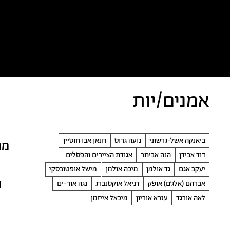
כל הטקסטים
אמניות/ים
א
אמנים/יות
ביאנקה אשל-גרשוני
נועה גרוס
חנאן אבו חוסיין
מנ
דוד אבידן
הנה אביתר
אגודת הציירים והפסלים
יעקב אגם
גד אולמן
מיכה אולמן
מישל אופטובסקי
ו
אברהם (אלג׳ם) אופק
דניאל אוקסנברג
נגה אור-ים
לאה אורגד
עזרא אוריון
מיכאל אייזמן