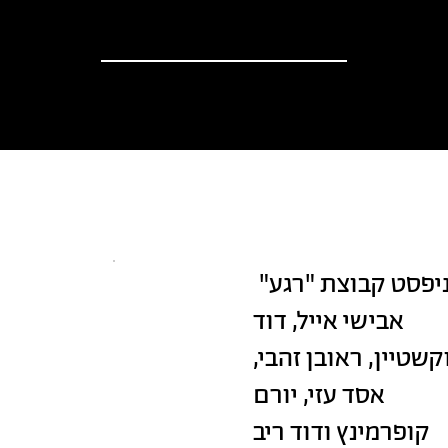
וספים
אודות
?יש לך הצעה
חדשות
יפסט קבוצת "רגע"
אבישי אייל, דוד
קשטיין, ראובן זהבי,
אסד עזי, יורם
קופרמינץ ודוד ריב