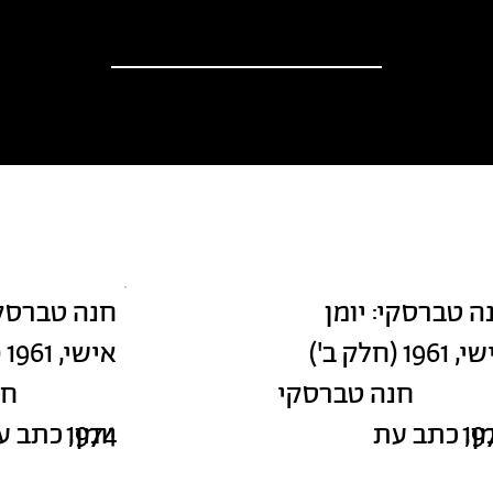
וספים
אודות
?יש לך הצעה
חדשות
ה טברסקי: יומן
חנה טברסקי
1961 (חלק ב')
אישי, 1961 (חלק א')
חנה טברסקי
חנ
19
מן, כתב עת
1974
יומן, כתב 