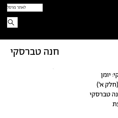
לאתר מרסל
תפתיעו בטקסט אקראי
חנה טברסקי
: יומן
ה טברסקי
עת