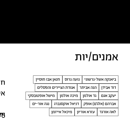
כל הטקסטים
אמניות/ים
א
אמנים/יות
ביאנקה אשל-גרשוני
נועה גרוס
חנאן אבו חוסיין
חנ
דוד אבידן
הנה אביתר
אגודת הציירים והפסלים
אישי, 
יעקב אגם
גד אולמן
מיכה אולמן
מישל אופטובסקי
אברהם (אלג׳ם) אופק
דניאל אוקסנברג
נגה אור-ים
לאה אורגד
עזרא אוריון
מיכאל אייזמן
75
יו