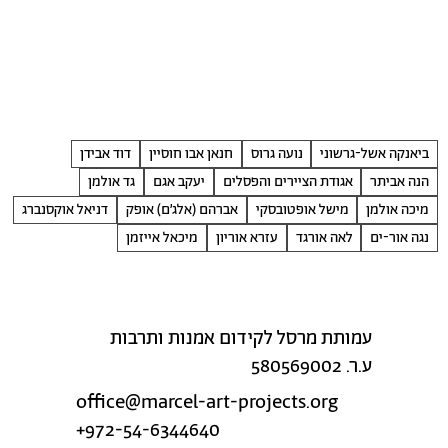
ביאנקה אשל-גרשוני
נועה גרוס
חנאן אבו חוסיין
דוד אבידן
הנה אביתר
אגודת הציירים והפסלים
יעקב אגם
גד אולמן
מיכה אולמן
מישל אופטובסקי
אברהם (אלג׳ם) אופק
דניאל אוקסנברג
נגה אור-ים
לאה אורגד
עזרא אוריון
מיכאל אייזמן
עמותת מרסל לקידום אמנות ותרבות
ע.ר. 580569002
office@marcel-art-projects.org
+972-54-6344640