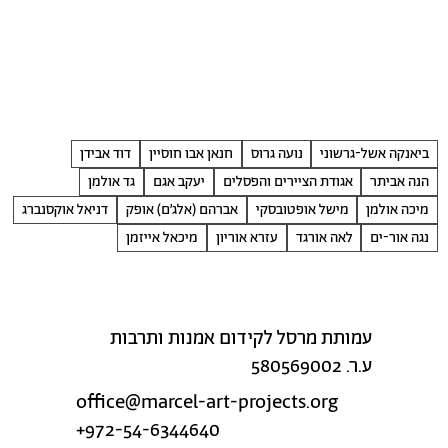
ביאנקה אשל-גרשוני
נועה גרוס
חנאן אבו חוסיין
דוד אבידן
הנה אביתר
אגודת הציירים והפסלים
יעקב אגם
גד אולמן
מיכה אולמן
מישל אופטובסקי
אברהם (אלג׳ם) אופק
דניאל אוקסנברג
נגה אור-ים
לאה אורגד
עזרא אוריון
מיכאל אייזמן
עמותת מרסל לקידום אמנות ותרבות
ע.ר. 580569002
office@marcel-art-projects.org
+972-54-6344640