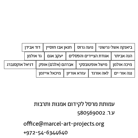
ביאנקה אשל-גרשוני
נועה גרוס
חנאן אבו חוסיין
דוד אבידן
הנה אביתר
אגודת הציירים והפסלים
יעקב אגם
גד אולמן
מיכה אולמן
מישל אופטובסקי
אברהם (אלג׳ם) אופק
דניאל אוקסנברג
נגה אור-ים
לאה אורגד
עזרא אוריון
מיכאל אייזמן
עמותת מרסל לקידום אמנות ותרבות
ע.ר. 580569002
office@marcel-art-projects.org
+972-54-6344640