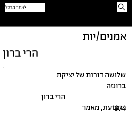
לאתר מרסל
תפתיעו בטקסט אקראי
אמנים/יות
הרי ברון
שלושה דורות של יציקת
ברונזה
הרי ברון
1974
כתב עת, מאמר