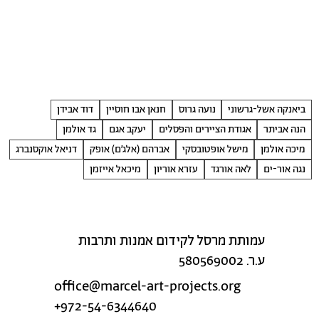
ביאנקה אשל-גרשוני
נועה גרוס
חנאן אבו חוסיין
דוד אבידן
הנה אביתר
אגודת הציירים והפסלים
יעקב אגם
גד אולמן
מיכה אולמן
מישל אופטובסקי
אברהם (אלג׳ם) אופק
דניאל אוקסנברג
נגה אור-ים
לאה אורגד
עזרא אוריון
מיכאל אייזמן
עמותת מרסל לקידום אמנות ותרבות
ע.ר. 580569002
office@marcel-art-projects.org
+972-54-6344640