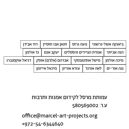
ביאנקה אשל-גרשוני
נועה גרוס
חנאן אבו חוסיין
דוד אבידן
הנה אביתר
אגודת הציירים והפסלים
יעקב אגם
גד אולמן
מיכה אולמן
מישל אופטובסקי
אברהם (אלג׳ם) אופק
דניאל אוקסנברג
נגה אור-ים
לאה אורגד
עזרא אוריון
מיכאל אייזמן
עמותת מרסל לקידום אמנות ותרבות
ע.ר. 580569002
office@marcel-art-projects.org
+972-54-6344640