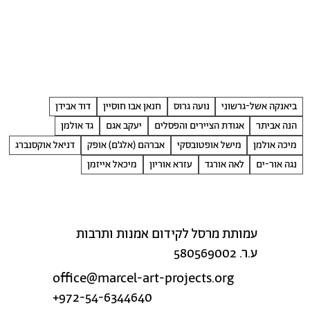
ביאנקה אשל-גרשוני
נועה גרוס
חנאן אבו חוסיין
דוד אבידן
הנה אביתר
אגודת הציירים והפסלים
יעקב אגם
גד אולמן
מיכה אולמן
מישל אופטובסקי
אברהם (אלג׳ם) אופק
דניאל אוקסנברג
נגה אור-ים
לאה אורגד
עזרא אוריון
מיכאל אייזמן
עמותת מרסל לקידום אמנות ותרבות
ע.ר. 580569002
office@marcel-art-projects.org
+972-54-6344640