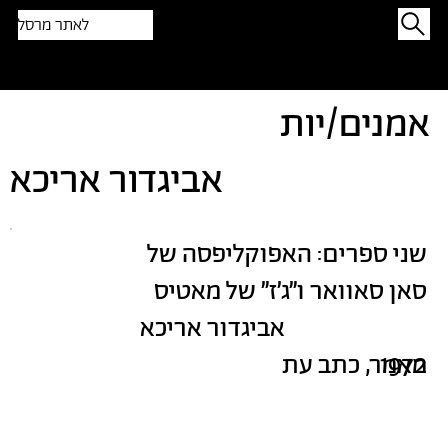
לאתר מרסל
תפתיעו בטקסט אקראי
אמנים/יות
אביגדור אריכא
שני ספרים: האפוקליפסה של
סאן סאוואר ו״ג׳ז״ של מאטיס
אביגדור אריכא
1972
מאמר, כתב עת