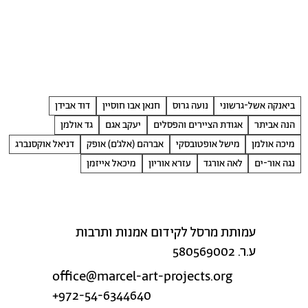
ביאנקה אשל-גרשוני
נועה גרוס
חנאן אבו חוסיין
דוד אבידן
הנה אביתר
אגודת הציירים והפסלים
יעקב אגם
גד אולמן
מיכה אולמן
מישל אופטובסקי
אברהם (אלג׳ם) אופק
דניאל אוקסנברג
נגה אור-ים
לאה אורגד
עזרא אוריון
מיכאל אייזמן
עמותת מרסל לקידום אמנות ותרבות
ע.ר. 580569002
office@marcel-art-projects.org
+972-54-6344640