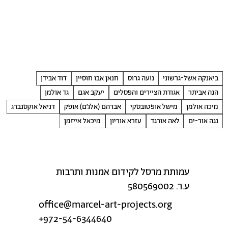
ביאנקה אשל-גרשוני
נועה גרוס
חנאן אבו חוסיין
דוד אבידן
הנה אביתר
אגודת הציירים והפסלים
יעקב אגם
גד אולמן
מיכה אולמן
מישל אופטובסקי
אברהם (אלג׳ם) אופק
דניאל אוקסנברג
נגה אור-ים
לאה אורגד
עזרא אוריון
מיכאל אייזמן
עמותת מרסל לקידום אמנות ותרבות
ע.ר. 580569002
office@marcel-art-projects.org
+972-54-6344640