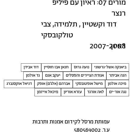
מורים 07: ראיון עם פיליפ
רנצר
דוד וקשטיין , תלמידה, צבי
טולקובסקי
ראיון
2007-2008
ביאנקה אשל-גרשוני
נועה גרוס
חנאן אבו חוסיין
דוד אבידן
הנה אביתר
אגודת הציירים והפסלים
יעקב אגם
גד אולמן
מיכה אולמן
מישל אופטובסקי
אברהם (אלג׳ם) אופק
דניאל אוקסנברג
נגה אור-ים
לאה אורגד
עזרא אוריון
מיכאל אייזמן
עמותת מרסל לקידום אמנות ותרבות
ע.ר. 580569002