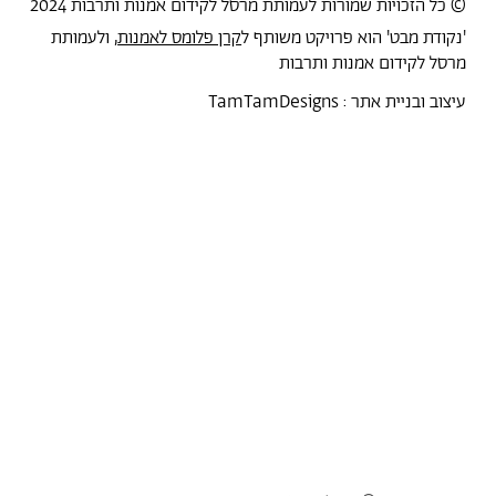
© כל הזכויות שמורות לעמותת מרסל לקידום אמנות ותרבות 2024
'נקודת מבט' הוא פרויקט משותף ל
קרן פלומס לאמנות
, ולעמותת
מרסל לקידום אמנות ותרבות
עיצוב ובניית אתר :
TamTamDesigns
מרסל
נקודת מבט
אירועים
כל הטקסטים
סיורים
אמניות/ים
תכנית התמחות
אוספים
אודות מרסל
אודות
חנות תרבות
?יש לך הצעה
תקנון החנות
חדשות
הצהרת נגישות
מדיניות פרטיות