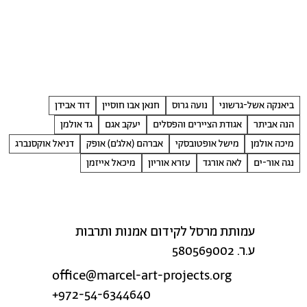
ביאנקה אשל-גרשוני
נועה גרוס
חנאן אבו חוסיין
דוד אבידן
הנה אביתר
אגודת הציירים והפסלים
יעקב אגם
גד אולמן
מיכה אולמן
מישל אופטובסקי
אברהם (אלג׳ם) אופק
דניאל אוקסנברג
נגה אור-ים
לאה אורגד
עזרא אוריון
מיכאל אייזמן
עמותת מרסל לקידום אמנות ותרבות
ע.ר. 580569002
office@marcel-art-projects.org
+972-54-6344640