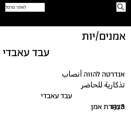
לאתר מרסל
תפתיעו בטקסט אקראי
אמנים/יות
עבד עאבדי
אנדרטה להווה أنصاب
تذكارية للحاضر
עבד עאבדי
1978
הצהרת אמן