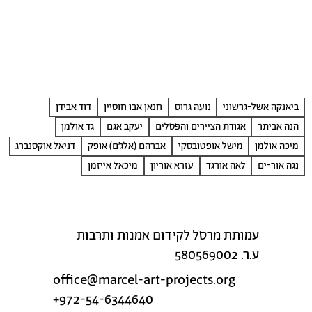
ביאנקה אשל-גרשוני
נועה גרוס
חנאן אבו חוסיין
דוד אבידן
הנה אביתר
אגודת הציירים והפסלים
יעקב אגם
גד אולמן
מיכה אולמן
מישל אופטובסקי
אברהם (אלג׳ם) אופק
דניאל אוקסנברג
נגה אור-ים
לאה אורגד
עזרא אוריון
מיכאל אייזמן
עמותת מרסל לקידום אמנות ותרבות
ע.ר. 580569002
office@marcel-art-projects.org
+972-54-6344640