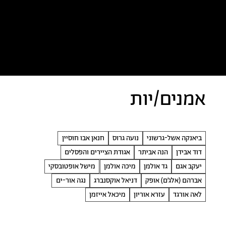
כל הטקסטים
אמניות/ים
א
אמנים/יות
ביאנקה אשל-גרשוני
נועה גרוס
חנאן אבו חוסיין
דוד אבידן
הנה אביתר
אגודת הציירים והפסלים
יעקב אגם
גד אולמן
מיכה אולמן
מישל אופטובסקי
אברהם (אלג׳ם) אופק
דניאל אוקסנברג
נגה אור-ים
לאה אורגד
עזרא אוריון
מיכאל אייזמן