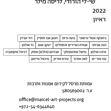
שי-לי הורודי, לריסה מילר
2022
ראיון
ביאנקה אשל-גרשוני
נועה גרוס
חנאן אבו חוסיין
דוד אבידן
הנה אביתר
אגודת הציירים והפסלים
יעקב אגם
גד אולמן
מיכה אולמן
מישל אופטובסקי
אברהם (אלג׳ם) אופק
דניאל אוקסנברג
נגה אור-ים
לאה אורגד
עזרא אוריון
מיכאל אייזמן
עמותת מרסל לקידום אמנות ותרבות
ע.ר. 580569002
office@marcel-art-projects.org
+972-54-6344640