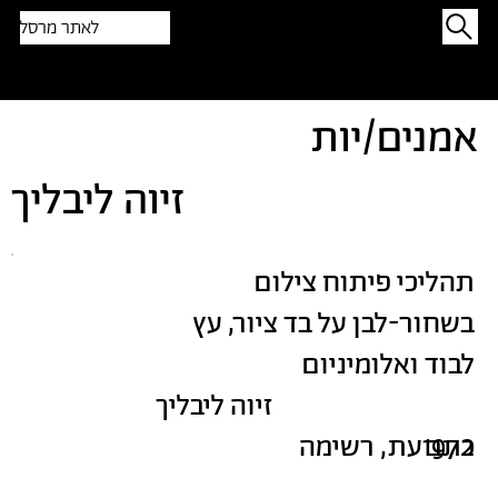
לאתר מרסל
תפתיעו בטקסט אקראי
אמנים/יות
זיוה ליבליך
תהליכי פיתוח צילום
בשחור-לבן על בד ציור, עץ
לבוד ואלומיניום
זיוה ליבליך
1972
כתב עת, רשימה