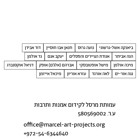
ביאנקה אשל-גרשוני
נועה גרוס
חנאן אבו חוסיין
דוד אבידן
הנה אביתר
אגודת הציירים והפסלים
יעקב אגם
גד אולמן
מיכה אולמן
מישל אופטובסקי
אברהם (אלג׳ם) אופק
דניאל אוקסנברג
נגה אור-ים
לאה אורגד
עזרא אוריון
מיכאל אייזמן
עמותת מרסל לקידום אמנות ותרבות
ע.ר. 580569002
office@marcel-art-projects.org
+972-54-6344640