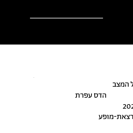
וספים
אודות
?יש לך הצעה
חדשות
 המצב
הדס עפרת
20
צאת-מופע