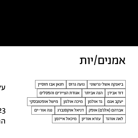
כל הטקסטים
אמניות/ים
א
אמנים/יות
ביאנקה אשל-גרשוני
נועה גרוס
חנאן אבו חוסיין
על
דוד אבידן
הנה אביתר
אגודת הציירים והפסלים
יעקב אגם
גד אולמן
מיכה אולמן
מישל אופטובסקי
23
אברהם (אלג׳ם) אופק
דניאל אוקסנברג
נגה אור-ים
לאה אורגד
עזרא אוריון
מיכאל אייזמן
הר