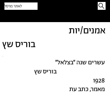
לאתר מרסל
תפתיעו בטקסט אקראי
אמנים/יות
בוריס שץ
עשרים שנה ״בצלאל״
בוריס שץ
1928
מאמר, כתב עת