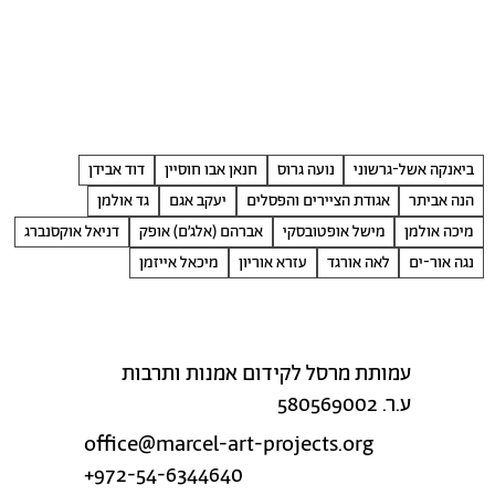
ביאנקה אשל-גרשוני
נועה גרוס
חנאן אבו חוסיין
דוד אבידן
הנה אביתר
אגודת הציירים והפסלים
יעקב אגם
גד אולמן
מיכה אולמן
מישל אופטובסקי
אברהם (אלג׳ם) אופק
דניאל אוקסנברג
נגה אור-ים
לאה אורגד
עזרא אוריון
מיכאל אייזמן
עמותת מרסל לקידום אמנות ותרבות
ע.ר. 580569002
office@marcel-art-projects.org
+972-54-6344640