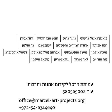
ביאנקה אשל-גרשוני
נועה גרוס
חנאן אבו חוסיין
דוד אבידן
הנה אביתר
אגודת הציירים והפסלים
יעקב אגם
גד אולמן
מיכה אולמן
מישל אופטובסקי
אברהם (אלג׳ם) אופק
דניאל אוקסנברג
נגה אור-ים
לאה אורגד
עזרא אוריון
מיכאל אייזמן
עמותת מרסל לקידום אמנות ותרבות
ע.ר. 580569002
office@marcel-art-projects.org
+972-54-6344640