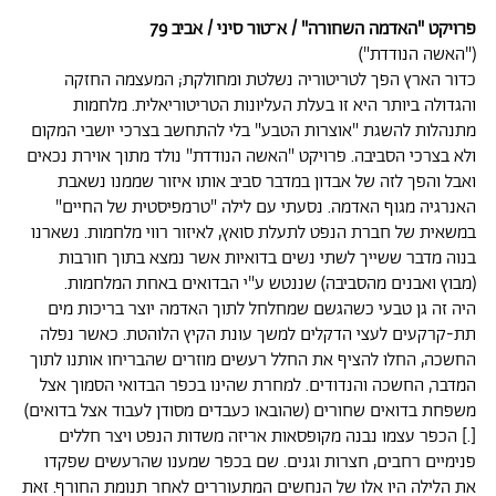
פרויקט "האדמה השחורה" / א־טור סיני / אביב 79
("האשה הנודדת")
כדור הארץ הפך לטריטוריה נשלטת ומחולקת; המעצמה החזקה
והגדולה ביותר היא זו בעלת העליונות הטריטוריאלית. מלחמות
מתנהלות להשגת "אוצרות הטבע" בלי להתחשב בצרכי יושבי המקום
ולא בצרכי הסביבה. פרויקט "האשה הנודדת" נולד מתוך אוירת נכאים
ואבל והפך לזה של אבדון במדבר סביב אותו איזור שממנו נשאבת
האנרגיה מגוף האדמה. נסעתי עם לילה "טרמפיסטית של החיים"
במשאית של חברת הנפט לתעלת סואץ, לאיזור רווי מלחמות. נשארנו
בנוה מדבר ששייך לשתי נשים בדואיות אשר נמצא בתוך חורבות
(מבוץ ואבנים מהסביבה) שננטש ע"י הבדואים באחת המלחמות.
היה זה גן טבעי כשהגשם שמחלחל לתוך האדמה יוצר בריכות מים
תת-קרקעים לעצי הדקלים למשך עונת הקיץ הלוהטת. כאשר נפלה
החשכה, החלו להציף את החלל רעשים מוזרים שהבריחו אותנו לתוך
המדבר, החשכה והנדודים. למחרת שהינו בכפר הבדואי הסמוך אצל
משפחת בדואים שחורים (שהובאו כעבדים מסודן לעבוד אצל בדואים)
[.] הכפר עצמו נבנה מקופסאות אריזה משדות הנפט ויצר חללים
פנימיים רחבים, חצרות וגנים. שם בכפר שמענו שהרעשים שפקדו
את הלילה היו אלו של הנחשים המתעוררים לאחר תנומת החורף. זאת