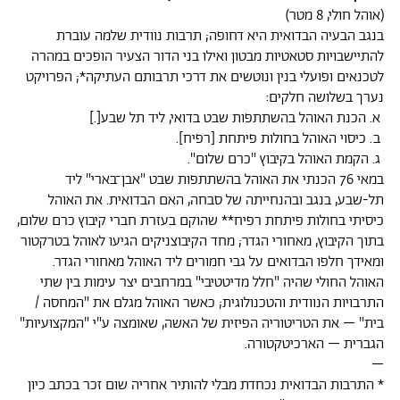
(אוהל חולי, 8 מטר)
בנגב הבעיה הבדואית היא דחופה; תרבות נוודית שלמה עוברת
להתיישבויות סטאטיות מבטון ואילו בני הדור הצעיר הופכים במהרה
לטכנאים ופועלי בנין ונוטשים את דרכי תרבותם העתיקה*; הפרויקט
נערך בשלושה חלקים:
א. הכנת האוהל בהשתתפות שבט בדואי, ליד תל שבע[.]
ב. כיסוי האוהל בחולות פיתחת [רפיח].
ג. הקמת האוהל בקיבוץ "כרם שלום".
במאי 76 הכנתי את האוהל בהשתתפות שבט "אבן־בארי" ליד
תל-שבע, בנגב ובהנחייתה של סבחה, האם הבדואית. את האוהל
כיסיתי בחולות פיתחת רפיח** שהוקם בעזרת חברי קיבוץ כרם שלום,
בתוך הקיבוץ, מאחורי הגדר; מחד הקיבוצניקים הגיעו לאוהל בטרקטור
ומאידך חלפו הבדואים על גבי חמורים ליד האוהל מאחורי הגדר.
האוהל החולי שהיה "חלל מדיטטיבי" במרחבים יצר עימות בין שתי
התרבויות הנוודית והטכנולוגית; כאשר האוהל מגלם את "המחסה /
בית" – את הטריטוריה הפיזית של האשה, שאומצה ע"י "המקצועיות"
הגברית – הארכיטקטורה.
–
* התרבות הבדואית נכחדת מבלי להותיר אחריה שום זכר בכתב כיון