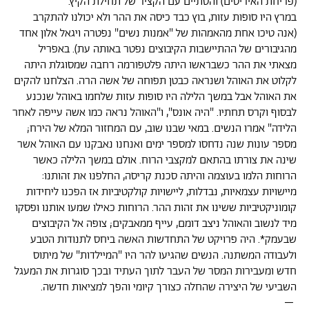
(פריחת האיריסים) והסתיים עם הקציר של תחילת הקיץ.
במרץ היו סופות עזות, בוץ כבד כיסה את ההר ולא יכולנו להתקרב
(אנה טיכו אחת מהאמהות של "אמנות נשים" נפטרה ויגאל אלון אחד
מהגיבורים של ההתיישבות הקיבוצים נפטר באותה עת). באפריל
מצאתי את ההר כשבראשו היתה פלטפורמה רחבה שמסוגלת היתה
לקלוט את האוהל ושנראה כבטן תפוחה של אשה הרה. הצלחנו להקים
את האוהל אבל במשך הלילה היו סופות עזות שלחמו באוהל שנכנע
לבסוף וקרס תחתיו. "היה אונס", ו"האוהל נראה כמו אשה עייפה לאחר
הלידה" אמרו הנשים. במאי שבנו שוב, עם המחזור המלא של הירח;
מספר עונות שנה נדחסו למספר ימים ואנחנו נאבקנו עם האוהל אשר
שינה את צורתו בהתאם למקצבי הרוח. אולם במשך הלילה כאשר
הרוחות הלמו בעוצמה והיתה סכנת קריסה, החלפנו את זהותנו:
מיישויות עצמאיות, נבדלות, ליישויות קולקטיביות אז הפכנו ליחידות
קומוניקטיביות ששינו את זהות ההר. הרוחות כאילו שמעו אותנו ופסקו
מיד לנשוב והאוהל ניצב דומם, עייף ממאבקים; צופה אל הקיבוצים
שבעמק*. היה פרויקט של התחדשות האשה ביחס לתנודות הטבע
ולעבודה המשתנה. הנשים שהגיעו להר היו "המיילדות" של מיתוס
חדש ומעבירות המסר של העבר לתוך העתיד ובכך סוגרות את המעגל
השביעי של היצירה שהחלה כצורך קיומי והפך למציאות חדשה.
–