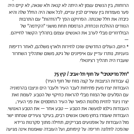
הרוחות; בין הנשים עצמן לא היתה לא קנאה ולא שנאה; לא קיים היה
פער מעמדות בין עשירים לבין עניים; לכל אשה היה החלל שלה והיא
כיבדה את חלל שכנתה. הפרויקט הפך ל"הזדהות" עם התרבות
הנוודים ההולכת ונכחדת, הנרמסת תחת מושגי "הקידמה" של
הבולדוזרים מבלי לערב את האנשים עצמם בתהליך הקשור לחייהם.
–
* היום, העולים החדשים שזכו לחירות ולארץ משלהם, לאחר רדיפות
גזעניות, נותרו עדיין עם איפיונים של גיטו, משום שתהליך השחרור
שעברו היה תהליך רציונאלי.
"חלל מדיטטיבי" על חוף תל-אביב / קיץ 75
(4 עבודות הניצבות על קצה מזח של חוף העיר)
העבודות יצרו מעין פתיחות לעבר העיר ולעבר הים וניצבו בהרמוניה
עם הסלעים של המזח מבלי להראות כחיקוי של הטבע. לעומת זאת
יצרו ניגוד לחזית מלונות הפאר של העיר החוסמים את פני העיר;
העבודות גילמו למעשה את הטבע – טבע אחר – את הטבע האנושי.
העבודות שעמדו בחוץ משכו אנשים רבים, בעיקר צעירים שנחתו ישר
מול העבודות על אופנועים מבריקים, תחילה מתוך סקרנות גרידא
שהפכה לתלונה חריפה על קיפוחם, ועל העובדה שאמנות אינה מגיעה