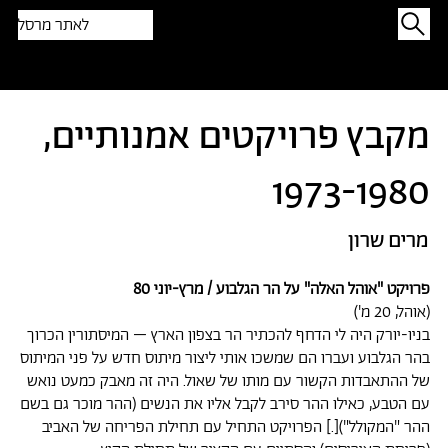
לאתר מרסל
תפתיעו בטקסט אקראי
מקבץ פרויקטים אמנותיים,
1973-1980
מרים שרון
פרויקט "אוהל האלה" על הר הגלבוע / מרץ-יוני 80
(אוהל, 20 מ')
בניו-יורק היה לי הדחף להכתיר הר בצפון הארץ – המיסתורין הכרוך
בהר הגלבוע ועברו הם שמשכו אותי ליצור מיתוס חדש על פני המיתוס
של ההתאבדות הקשור עם מותו של שאול. היה זה מאבק כמעט נואש
עם הטבע, כאילו ההר סירב לקבל אליו את הנשים (ההר מוכר גם בשם
ההר "המקולל")[.] הפרויקט התחיל עם תחילת הפריחה של האביב