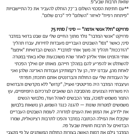
שזאת תרבות שבע"פ.
**עם חתימת הסכמי השלום ב־77 הוחלט להעביר את כל התיישבויות
"פיתחת רפיח" לאיזור "השלום" ליד "כרם שלום".
פרויקט "חלל אנשי אדמה" – סיני / סתיו 75
פרויקט "אנשי המדבר" נולד מתוך החיים שלי עם שבט בדואי במדבר
סיני, כאשר "נסו" השבטים העבריים מעבדות לחירות, עברו תהליך
"הזדככות" תהליך זה משך אותי למדבר*. הנשים הבדואיות "אימצו"
אותי והזמינו אותי אליהן לאחר שהיו משוכנעות שלא באתי במטרה
להשתלט או להפריע להם במהלך חייהם. מאותו יום ואילך הפכתי
לאחת מהן, עבדנו יחד; הן על רקמותיהן ועבודות האריגה שלהן ואני
על העבודות שלי עם החולות והברזנטים אותם חתכתי, תפרתי
ועיצבתי. המדבר היה מדיטטיבי ואציל; "קדוש" ללא מקדשים והבדואים
היו משרתיו הצנועים. מהסביבה הם שואבים לצרכיהם היומיומיים; עץ
התמר משמש לסוכה, צמר הכבשים לאוהל ועוד; מלבושי הנשים
משמשים למטרות שונות – להגנה כנגד השמש, הן נושאות בלבושן
את ילדיהן, את המזון ואת העצים למדורה. לעומת השבטים העבריים
שקיבלו את המילה הכתובה במדבר והפכו לתרבות רציונאלית, שמרו
הבדואים על תרבות חושית שבעל פה.
המדבר גילם את דמות האשה בצורות החולות המשתנים על פי מקצבי