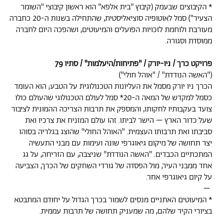
* הקיבוצים שבעמק (קיבוץ "בית אלפא" הוא ראשון קיבוצי "השומר
הצעיר") סמל לאוטופיה סוציאליסטית, שהתחילה בשנות ה-20 כחברה
מעורבת ולוחמת לזכויות הפועלים והמיעוטים, ושהפכה היום לחברה
ממוסדת וסגורה.
פרויקט כרך / ניו-יורק / "פתיחות/היעלמות" / סתיו 79
("האשה הנודדת" / "אוהל חולי")
הכרך ניו יורק מסמל את העליונות הטכנולוגית על הטבע; הוא העומד
כסמל למקדש של המאה ה-20* סמל לעולם הטכנולוגי שהעולם כולו
צועד בעקבותיו לחקותו, והמספק את תרבות הצריכה ההמונית לציבור
שעל כדור הארץ – הישר לביתו. זהו עולם המזניח את צרכיו ואת
סביבתו ואת תרבותו העצמית. "האוהל החולי" שהוצג בגלריה בסוהו
יצר תחושה של מיקום גיאוגרפי שונה ועימות עם מבני התעשיה
המתכתיים הכבדים. "האשה הנודדת" שניצבה, עם הזריחה, על גג
אחד ממבני העיר, מול הפסדה של גורדי השחקים של הכרך, הצביעה
על קיום גיאוגרפי אחר.
–
* המיעוטים האתניים מנסים לשמור בכרך הגדול על יחודם המתבטא
בציורי הקיר שלהם, מה שמעניק תחושה של תרבות עממית.