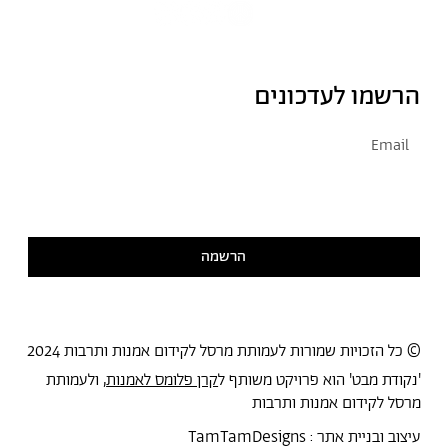
הרשמו לעדכונים
אני מסכימ/ה לקבל דיוור
קראתי ואני מסכימ/ה
למדיניות הפרטיות
הרשמה
© כל הזכויות שמורות לעמותת מרסל לקידום אמנות ותרבות 2024
'נקודת מבט' הוא פרויקט משותף ל
קרן פלומס לאמנות
, ולעמותת
מרסל לקידום אמנות ותרבות
עיצוב ובניית אתר :
TamTamDesigns