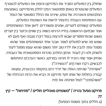
שחולק בין הפועלים הסביר את הפרויקט והזמין את הפועלים להצטרף.
הפועלים שהצטרפו באופן ספונטאני הפכו לחלק מהפרויקט. באמצעות
המלבושים והאנרגיה של גופנו, שינינו את החלל הסטאטי של הנמל.
עם התפתחות העבודה נדהמתי לראות את השתנות הפועלים;
מפועלים קשוחים ליוצרים; אמנים ומשוררים. ליאון אחד המשתתפים
אמר שבפעם הראשונה בחייו הרגיש כשווה בין שווים וכיוצר בין יוצרים
משום שהפרופסורים שבאו להרצות בנמל דיברו מגבוה ואף פעם לא
שמעו מה שיש לפועלים לאמר. אבנר אחד המשתתפים אמר שהוא
מסוגל עתה להבין את ילדיו טוב יותר משום שהוא עצמו מסוגל ליצור
ולשחק ולא רק לעבוד. ארמן התלהב מהרוח הספונטאנית של העבודה.
אוחיון אמר שזה הזכיר לו חגיגה במרוקו; כאשר הערבים התחפשו
לכבשים, רקדו ושרו (חג "העשירה").
"אשדודה" שהיתה האלה של יורדי הים בתקופה הכנענית, נמצאה
קבורה בחולות של אותו חוף. פרויקט זה הביא את הרוח הנכחדת של
"אשה/מדבר" לנמל ושינתה את פניו.
פרויקט מפעל נהריה / "משטחים מאהליים חוליים / "פתיחות" – קיץ
77
(4 חללים בתוך משטח המפעל)