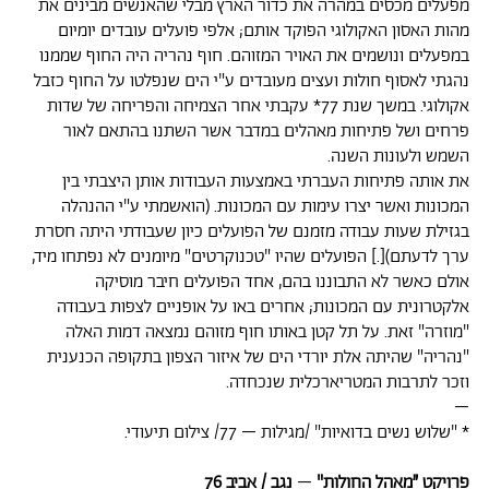
מפעלים מכסים במהרה את כדור הארץ מבלי שהאנשים מבינים את
מהות האסון האקולוגי הפוקד אותם; אלפי פועלים עובדים יומיום
במפעלים ונושמים את האויר המזוהם. חוף נהריה היה החוף שממנו
נהגתי לאסוף חולות ועצים מעובדים ע"י הים שנפלטו על החוף כזבל
אקולוגי. במשך שנת 77* עקבתי אחר הצמיחה והפריחה של שדות
פרחים ושל פתיחות מאהלים במדבר אשר השתנו בהתאם לאור
השמש ולעונות השנה.
את אותה פתיחות העברתי באמצעות העבודות אותן היצבתי בין
המכונות ואשר יצרו עימות עם המכונות. (הואשמתי ע"י ההנהלה
בגזילת שעות עבודה מזמנם של הפועלים כיון שעבודתי היתה חסרת
ערך לדעתם)[.] הפועלים שהיו "טכנוקרטים" מיומנים לא נפתחו מיד,
אולם כאשר לא התבוננו בהם, אחד הפועלים חיבר מוסיקה
אלקטרונית עם המכונות; אחרים באו על אופניים לצפות בעבודה
"מוזרה" זאת. על תל קטן באותו חוף מזוהם נמצאה דמות האלה
"נהריה" שהיתה אלת יורדי הים של איזור הצפון בתקופה הכנענית
וזכר לתרבות המטריארכלית שנכחדה.
–
* "שלוש נשים בדואיות" /מגילות – 77/ צילום תיעודי.
פרויקט ״מאהל החולות"
–
נגב / אביב 76