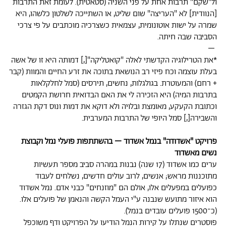
ול"שקם" תרבות אחת על פני השניה (סטאטית). לעומת זאת התרבות
[הנוודית] לא "העריצה" שום שליט, או השתייכה לשלטון כלשהו, היא
שמרה על ישות אוטונומית, עצמאית כשצרכיה מוכתבים על פי צרכי
הסביבה שבה חיתה.
–
*את הטרילוגיה הקדשתי לאלה "קואטליקה"[,] דמותה היא זו של אשה
בעלת עוצמה וכח פיזי רב הנושאת בתוכה את זרע החיים והמוות (קבר
+ רחם) והמעוטרת. בגולגלות, נחשים, תירסים (סמל לחלקלאות
בתרבות המיה) היא הזכירה לי את האם הבדואית חרושת הקמטים
וכתובת הקעקע, מאומצת ובלויה ולא דוקא את דמות ונוס דקת הגזרה
והשבירה[,] סמל היופי של התרבות המערבית.
פרויקט "אשדודה" בנמל אשדוד – בהשתתפות פועלי נמל וקבוצת
נשים מאשדוד
ערים כמו אשדוד (17 שנה) נבנות במהרה סביב מספר תעשיות
מתוכננות מראש; אנשים, לרוב עולים חדשים, נשלחים לעבוד
כפועלים במפעלים אלו, אולם הם "מוזנחים" כבני אדם. נמל אשדוד
הוא איזור מתועש שנבנה ע"י העמל הקשה והנאמן של פועלים אלו.
(כ־1500 פועלים עובדים בנמל).
פוסטרים שנתלו על קירות הנמל הודיעו על הפרויקט ודף משוכפל