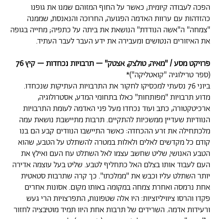
הפכה לעבודה קיומית; כאשר על החוף המזוהם שמנו את גופנו
כהזדהות עם ערוות האדמה הפגועה, החרוכה והנאנסת, שממנה
"צמחה" ה"אשה הנודדת" הנושאת את ביתה על כתפיה; מחייה בגופה
את האיזורים הנטושים ומעבירה את ידע העבר לעבר העתיד.
פרויקט מסע / "מאיה, טולצק, אצטק" – תרבויות נכחדות – קיץ 76
(ספר טרילוגיה "קואטליקה")*
ביוני 76 נסעתי למכסיקו לחקור את התרבויות העתיקות שנכחדו.
מדוע תרבויות "מפותחות" כאלו בתחומי המדע, אסטרולוגיה,
ארכיטקטורה, כתב ועוד נכחדו מעל פני האדמה לעומת התרבויות
הנוודיות שעדיין ממשכיות להתקיים. תרבות מתיישבת נושאת עמה
מלכתחילה את זרע ההכחדה: כאשר התיישבו הנוודים קבע הם בנו
קודם כל מקדשים לאלים ולאלות במטרה להשתלט על הטבע, שהוא
הטבע האנושי, שליט שחשב עצמו לאל השתלט עח העם ואילץ את
העם לעבוד אותו בצלם האל כתחליף לטבע. שליט בעל עוצמה אדירה
יותר השתלט עליו וכבש את "ממלכתו". כך קרה שתרבות סטאטית
אחת נרמסה ואחרת צמחה במקומה באותו מקום. אסונות אחרים
פקדו והרסו ציוויליזציות: היו אלה שטפונות, התפרצויות הרי געש
ורעידות אדמה. השרידים של תרבות אחת היוו תמיד מוטיבציה לחזור