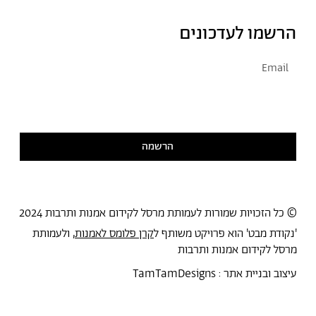
הרשמו לעדכונים
אני מסכימ/ה לקבל דיוור
קראתי ואני מסכימ/ה
למדיניות הפרטיות
הרשמה
© כל הזכויות שמורות לעמותת מרסל לקידום אמנות ותרבות 2024
'נקודת מבט' הוא פרויקט משותף ל
קרן פלומס לאמנות
, ולעמותת
מרסל לקידום אמנות ותרבות
עיצוב ובניית אתר :
TamTamDesigns