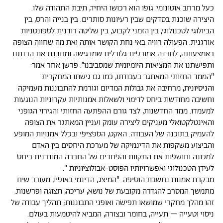
כעל מרחב אוטונומי. גופו הוא רכושו היחיד, תיבת התהודה שלו.
היצירה שוכנת בסדקים שבין רעיונות סותרים. בין בנייה והרס, בין
הביולוגי לטכנולוגי, בין הזמני לקבוע, בין שליטה רודנית לספונטניות
אורגנית. הפעולה רוויה באי נחת הקושר אותה ואת מה שחווה הצופה
באמצעותה, לחרדה אמורפית גלובלית שמדגישה ומחדדת את הבנתנו
ותפישתנו את המציאות היומיומית שמסביבנו”. פרשן אחר אמר:
"הממד החזותי המאתגר בעבודתו, כמו גם גישתו המחקרית
והניסיונית, מרחיבה את גבולות המדיום וגורמת להתבוננות מעמיקה
וחשיבה מחודשת ביחס לדימוי ולשאלות אמנותיות עקרוניות הנוגעות
למעמדו. ממד החדשנות, לצד גורם ההפתעה החזותי והגירוי הגופני
והאינטלקטואלי מעניקים ליצירה עומק ועניין המאתגר את הצופה
להעמיק בתוכנה של העבודה. האקט, הספציפי ובכלל אמנויות המופע
והביצוע משקפות את הדינמיקה של מערכת היחסים בין האדם
למכונה וחושפות את התקוות והפחדים של החברה המודרנית ביחס
לעידן הטכנולוגי ואפשרויותיו הפוסט-אבולוציוניות ".
מבקרת אמנות נחשבת הוסיפה. "המיצג, הדינמי באופיו, מעורר שיח
מתמשך המסרב להגדרה מקובעת של נושא, עריכה, תצוגה ופרשנות.
זהו מהלך מחקרי שמושאו תפישׂה ואופני התבוננות; תהליך עבודה של
ניסוי וטעייה – תעייה, בחומר ובצורה, המביא להיטמעות בעולם.