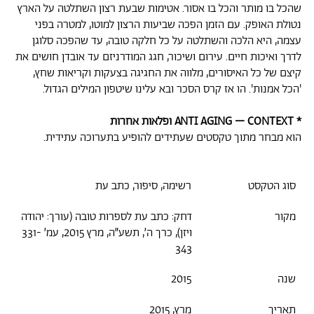
שהכל בו מותר והכל בו אסור. אטימות שבעת רצון השתלטה על הארץ
נטולת האופק. עם הזמן הפכה שביעות הרצון למוטו, למטרה בפני
עצמה, היא הלכה והשתלטה על כל חלקה טובה, עד שהפכה סלוגן
לדרך ואיכות חיים. עירום ושיכור, חגג המודרניזם עד אובדן חושים את
קיצם של כל האיסורים, מלווה את החגיגה בצעקות וקריאות שחץ,
'הכל אמנות'. הו אז קרס הסכר ובא עלינו שיטפון המילים הגדול.
* ANTI AGING – CONTEXT ופלאות אחרות
הוא מבחר מתוך טקסטים שעתידים
להופיע בתערוכה עתידית.
סוג הטקסט
רשימה, סיפור, כתב עת
מקור
דחק: כתב עת לספרות טובה (עורך: יהודה
ויזן), כרך ה׳, תשע״ה, מרץ 2015, עמ׳ 331-
343
שנה
2015
תאריך
מרץ, 2015