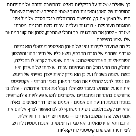
כך שואלת שאלות על רדיקליות כאקט וכמחשבה ותוהה על מחויבותם
המוסרית של האמן והאמנות בתוך שטחי ההפקר שהכשירו לעצמם".
חייו של האמן אם כך, נתפשים כמתנהלים כנגד הסדר, אל מול איזו
מהוגנות מעורפלת - בורגנות נעלמה. עבורו כולם בורגנים. מטרתו
נשגבה - לסמן את הבורגנים. כך ומבלי שהתכוון, לסמן את קווי המתאר
שלו עצמו כהיפוכם.
כל מה שמעבר לקירות גופו של האמן האקספרימנטאלי הוא זמזום
טורדני ושמרני של הזרם המרכזי, נושא כליו של חזירי ההון והשלטון.
הפורמאליות, האנדרסטייטמנט, או מה שאפשר לקרוא לו בהכללה,
החולין, הם הרע מכל, הם הגיהינום עבורו. עוצמתו של העידון היא
יבשת עלומה בשבילו ועל כן הוא נידון להיות ייצרן כפייתי של ריגוש.
אם ננסה לרגע להחליף את האמן המאונן באמן חברתי - אקטיביסט
ואת הפועל המותש בעובד סוציאלי, נקבל את אותה פורמולה - עולם בו
פרוורטים בהתהוות ומתבגרים שמסרבים לנטוש פעילויות פילנטרופית
בנוסח תנועת הנוער, הם אמנים - אמנים פורצי דרך ואמיצים, כאלה
הראויים לקשב ולמבט נוסף. המשותף לכולם ואפשר לצרף אליהם את
אמני השליפה והמשוב המידיים – מפחי ויוצרי הרוח הוויראלית
והחברותא הווירטואלית, היא סגידה רומנטית, ואנכרוניסטית לחדש,
ליצירתיות ופטיש נרקיסיסטי לרדיקאליות.