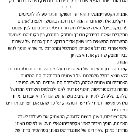
הגבוהות ביותר. הגילוי שגברים קרחים הם חכמים, היכה בו כמו ברק.
• • •
אמנות אקספרימנטלית היא יעד תשוקה ואתר פעולה לתמימים
רדיקלים. אלה שהחברה המהוגנת תכנה בהמשך ולנצח, 'אמנים
פרובוקטיביים'. כאלה שאפילו תשדורת דיסקרטית בינם לבין עצמם
מתקבלת אצלם כפידבק מבורך ומספק. בתוכם, בין רקותיהם נשמעת
התשדורת החשאית כמו שאון אדיר הבוקע מתוך גרונם של עשרות
אלפי אוהדי כדורגל פנאטים, מסתלסל ומתכרבל עד שהוא הופך לגוש
כביר ומוצק שחונק את האצטדיון.
המוח.
קולות הדרבון והעידוד של האוהדים העלומים הלכודים והמסתחררים
ללא מוצא בחלל גולגולתם של האמנים הרדיקלים הם המלווים
הצמודים והנאמנים שלהם, בלעדיהם הם אבודים. הרעש הפנימי
מהווה טרנספורמטור, תוסף אנרגיה לאגו ולבולמוס היצירתי המרושל
שלהם, שלעולם לא יודע שובע. גוש הרעש הגדול הוא עבורם עידוד
מלהיט ואישור תמידי לידיעה המוצקה, על כך שהם אכן יוצרים, אחרים
ומיוחדים.
אקסבציוניסט, מאונן חוצות לדוגמה, המעתיק את פעולתו לשדה
האמנות, הופך מידית לאמן אקספרימנטאלי נועז, או לפוסט מאונן
מודרני. כמובן שאין דינו של אוונגרדיסט מאונן בפרהסיה כדינו של