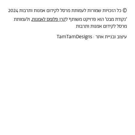
© כל הזכויות שמורות לעמותת מרסל לקידום אמנות ותרבות 2024
'נקודת מבט' הוא פרויקט משותף ל
קרן פלומס לאמנות
, ולעמותת
מרסל לקידום אמנות ותרבות
עיצוב ובניית אתר :
TamTamDesigns
מרסל
נקודת מבט
אירועים
כל הטקסטים
סיורים
אמניות/ים
תכנית התמחות
אוספים
אודות מרסל
אודות
חנות תרבות
?יש לך הצעה
תקנון החנות
חדשות
הצהרת נגישות
מדיניות פרטיות