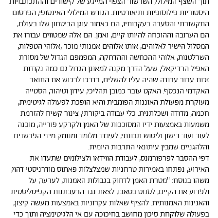
תוך השצף המילולי, השרשור הצפוי המייגע של קישורים וההתכתבויות
היסטוריות פילוסופיות ותיאורטיות. הגודש המילולי האינסופי, הפרסום
התקשורתי והסערה בעקבותיו, הם כאמור עוגן הביטחון שלו בעולם,
הם הערובה וההוכחה להיותו קיים, ואמן. הם אלה שמטווים עבורו את
המסלול הישיר לאלוהים, אותו אלוהים אמנותי מוכר ,אלוהי הטפלות,
השרלטנות, אלוהי ההכחשה וההדחקה, המפמפם הגדול של מסורת
האפיל הרדיקאלי, שעל הדרך מקנה למאונן הגדול גם כמה נקודות
זכות עבור עבודה שהיה עליו להשלים, בדרכו לרכוש את התואר
האקדמי הנכסף. האקט עובר כמובן תהליכי, עידון וטיהור, הסטייה
מעוקרת מפעולת האוננות הפומבית והיא הופכת לפעולה לגיטימית,
חכמה, מדודה ושכלתנית. כלי עבודה ביקורתי, צינור קשיח להזרמת
משמעות באמצעות ידיו המסוככות של האמן ולקרקע פורייה, מוכנה
לעוד ועוד דישון וליטוש תבונתי, לעיבוד מלומד ומנומק מידי הפרשנים
והלהגניים שמבין עיתונאי התרבות היומית.
דפי ההסבר לפרפורמנס, לעבודת הווידאו ולצילומים שתעדו את
האירוע, נפתחו באמירות טרחניות שמצלצלות פאתוס מודרניסטי דהוי,
משהו בנוסח: "מטרת האמן לדחוק בגבולות האמנות, לערער, על
ולפרוע את הקיים, לסנוט בטאבו, לצאת נגד הרעבתנות הקפיטליסטית
והאנינות האמנותית. להציף שאלות עקרוניות באמצעות מעשה קיצון,
בפעולה שלוקחת סיכון מחושב בחיכוכה עם אי הלגיטימציה ותוך כדי