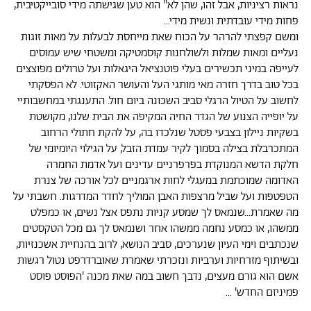
נראות רציניות, אבל זהו, שהן לא" הוא טען שגישתה מידי סובייקטיבית,
פחות מידי עובדתית ונשית מידי...
ומשם קפצתי להרהר על הכוח שאת מייחסת לבעלות על מאות זוגות
נעליים ומאות שמלות ולשולחנות קוסמטיקה ומשטחי שיש עמוסים
לעייפה במיני תכשירים בעלי פוטנציאל היגאלות ועל טרולים מפוצצים
בכל טוב בדרך חזרה מאי מותגי העל והעושר האקזוטי. לא הפסקתי
לחשוב על הטיול הרגלי סביב השכונה ביום חול. התענגתי במחשבותיי
על יופייה הצנוע של הגדר החיה המקיפה את הבית שלנו, מקושטת
בשקיות ניילון בצבעי פסטל שנלכדו בה, על להקת חתולי הרחוב
המתכרבלת בצילה בסמוך לקיר עמדת הזבל, על הגילוי היומיומי של
חלקת הדשא המנוקדת בפרפרניים עדינים ועל אדמת החמרה
האדומה שמוכתמת במעגלי לחות ארגמניים לכל אורכה של צנרת
הטפטפות ועל שביל מרצפות האבן המוליך לחדר המדרגות. חשבתי על
מה שאמרת...שנמאס לך שמסע קניות נתפס אצל נשים, או כמפלט
ממשהו, או כמסע נחמה ממשהו אחר ושנמאס לך גם מכל הטקסטים
שנכתבים וימי העיון שנערכים, סביב הנושא, לרוב בהנחיית אשכנזיות,
ובשיתוף מזרחיות וערביות ונזכרתי שאמרת שאוברדרפט נטול רגשות
אשם הוא גורם מעצים, נדבך חשוב במה שאת מכנה 'הפוסט פוסט
פמיניזם החדש' ...