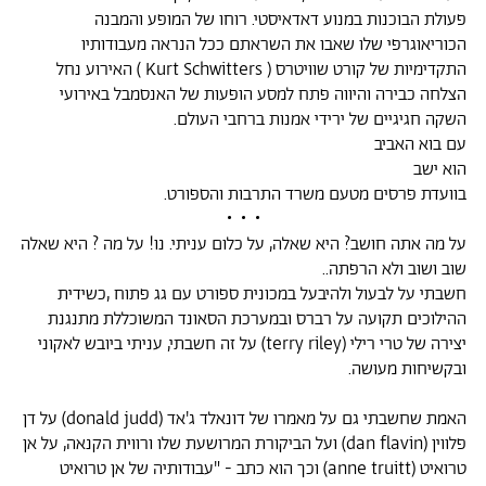
פעולת הבוכנות במנוע דאדאיסטי. רוחו של המופע והמבנה
הכוריאוגרפי שלו שאבו את השראתם ככל הנראה מעבודותיו
התקדימיות של קורט שוויטרס ( Kurt Schwitters ) האירוע נחל
הצלחה כבירה והיווה פתח למסע הופעות של האנסמבל באירועי
השקה חגיגיים של ירידי אמנות ברחבי העולם.
עם בוא האביב
הוא ישב
בוועדת פרסים מטעם משרד התרבות והספורט.
• • •
על מה אתה חושב? היא שאלה, על כלום עניתי. נו! על מה ? היא שאלה
שוב ושוב ולא הרפתה..
חשבתי על לבעול ולהיבעל במכונית ספורט עם גג פתוח ,כשידית
ההילוכים תקועה על רברס ובמערכת הסאונד המשוכללת מתנגנת
יצירה של טרי רילי (terry riley) על זה חשבתי, עניתי ביובש לאקוני
ובקשיחות מעושה.
האמת שחשבתי גם על מאמרו של דונאלד ג'אד (donald judd) על דן
פלווין (dan flavin) ועל הביקורת המרושעת שלו ורווית הקנאה, על אן
טרואיט (anne truitt) וכך הוא כתב - "עבודותיה של אן טרואיט