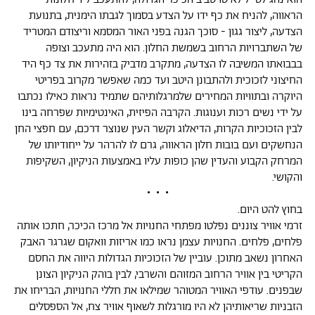
הראווה, להניח את כף ידו על הצדע בסמוך לגבתו הימנית, בתנועת
הצדעה, ליצור גגון - סוכך הגנה בפני האור המסמא וריצודם המטריד
של השתברויות הרחוב בשמשת החלון. הוא היה מתעכב וצופה
בבבואתו המשיבה לו הצדעה, מתקרב מדביק בזהירות את צד כף היד
החיצוני לזכוכית ולהתבונן היטב ועד כמה שאפשר מקרוב בפריטי
היוקרה ובתוויות המחירים שלמרגלותיהם שתמיד נראות כאילו נכתבו
על ידי נשים רכות וענוגות. הקרבה הפיזית, האינטימיות שפרחה בינו
לבין הזכוכיות הקרות, הדיאלוג וקשר העין שנוצר דרכם, עם חפצי החן
הנחשקים ועם בובות חלון הראווה, גרם לו להרהר על ייחודיותו של
המרחק הקבוע והעדין שהן כופות עליו באמצעות הניקיון, השקיפות
והקושי.
• • •
בחוץ להט היום.
זרמי אוויר צוננים נפלטו מפתחי החנויות אל מרכז הכיכר, חתכו אותה
פלחים, פלחים. החנויות עצמן נראו כמו אריזות וואקום שגרגר האבק
האחרון נשאב מתוכן. עוביין של הזכוכיות הגדולות היווה את החסם
הקריטי בין אוויר הרחוב המזוהם והשרבי, לבין בוהק הניקיון הצונן
שבפנים. עודפי האוויר המטוהר שמילאו את חללי החנויות, הבריחו את
הזבניות שריאותיהן לא היו מורגלות לשאוף אוויר צח, אל הספסלים