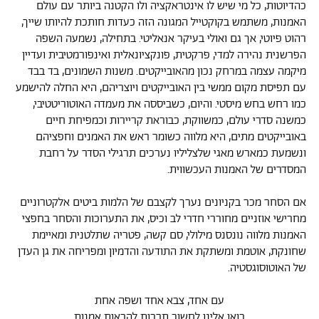
כהדיוטות, כל מי שיש לו אינטראקציה ולו הקטנה ביותר עם עולם
האמנות, משתמש בקוקטייל המגונה הזה כעדות חותכת להיותו שייך,
רהוט פיוטי, אך גם ואולי בעיקר אנאליטי. בתחילה, נשמעה השפה
הפרשנית נהירה למדי, פרקטית, פונקציונאלית ואינפורמטיבית ועדיין
מיקמה עצמה במרחק נכון מהאובייקטים. משנות השמונים, בד בבד
עם תפיסת מקום ממשי בין האובייקטים ויוצריהם, היא החלה להישמע
כמו רחש בחש מיסטי. והיום, כשביססה את מעמדה האוטוריטטיבי,
כמשנה סדרי עולם, כמשווקת, כבוראת קריירות וכמפיחת חיים
באובייקטים מתים, היא מלווה כשומר ראש את האמנים וחפציהם
ונשמעת כמארש מאגי שלצליליו נערכים תרגילי הסדר על רחבת
המסדרים של האמנות העכשווית.
אם הסחר מכר בקניונים נערך לקצבם של הלמות ביטים אלקטרוניים
מחרישי אוזניים מחוררי חדרי לב וכיס, את התערוכות והסחר בחפצי
האמנות מלווה נונסנס מילולי, סם קשה, פטריה שתלטנית ומאיימת
שחונקת, אוטמת ומשתקת את התודעה והדמיון ומפריחה את גן העדן
של האוטוסוגסטיה.
עם אחד, צבא אחד ושפה אחת
בואו אלינו לחשוב תרבות להראות אמנות