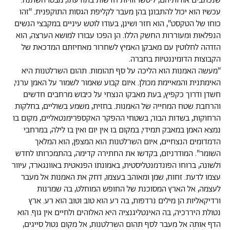
שנכתבים אודותיהם, ליטשו זוויות חדשות בתודעתו, מבטו השתנה.
עכשיו הוא יכול להתבונן בהן מעבר לקליפת הגסות התוקפנית. "זהו
כוחו של הטקסט", הוא חזר ושינן, בעודו לוטש עיניים במקבצי הנשים
הנפלאות ומעוררות החשק הללו. הן הפכו עבורו למושא הערצה, הוא
הזדהה לחלוטין עם מאבקן האמיץ לשחרור מאחיזתם המדכאת של
הקבוצות הדומיננטיות בחברה.
"מעשה האמנות הוא הליכה על סף תהומות. תהום השרלטנות היא
האימתנית והמאיימת מכולן. איום קבוע שאמור לשמור על האמן ערני,
חשדן ודרוך כקפיץ, בעת מאבקו הנצחי על כיבוש מרחבים חדשים
והרחבת שטח המחייה של האמנות. בחזית, משמע בשוליים, בחלקות
הרחוקות, בשדות הבור, בשטחי ההפקר האקספרימנטאליים, מקום בו
נמצא האמן במאבק תמידי, במקום בו אין יום ואין בו לילה, במרחבי
הדמדומים הנצחיים, איום השרלטנות הוא המצפן, הוא המלאך
השומר". המודרניזם, בקדשו את החתירה קדימה, בהתמכרותו לחדש
ולשונה, ברוחו הפונדמנטליסטית, באמונתו הפנאטית באוונגארד, עיוור
עצמו לדעת. זחוח, שמן ומאוהב בעצמו, דחק את האמנות אל מעבר
לעצמה, אל הארץ המסוכנת של החופש המוחלט, בה שמרנות
ורדיקאליות הן מילים נרדפות, בה רע הוא טוב וטוב הוא רע. ארץ
נטולת היררכיה, בה האינטליגנציה היא האלוהים ולחיים אין גוף. הוא
הדף אותה אל מעבר לסף תהום השרלטנות, אל מקום נטול סייגים,