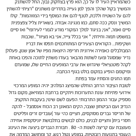
כשהמראיין העיר לו על כך, הוא פרץ בצחקוק נבוך, החל להשתנק
והמשיך בקול שהלך והפך למן געייה בתדרים משתנים "רציתי להשתין
להם על השטיח וללכת, לטנף להם את המוסף בידי המזוהמות". קולו
המשיך ונסק ככה סתם, כמו מנגינה אבודה. בשארית צליל צפצפנית
סיים ואמר, "אני, בניגוד למלך המקורי מודע לגמרי לעירומי" ואז סיים
במשפט תמוה וחידתי, " אני בכלל צייר, אני בא מציור"...שכבות
ושקיפות... הקוראים הצעירים המתוחכמים תפסו את דבריו
המבולבלים כאמירה אירונית חריפה היוצאת מפיו של אמן שנון, פעלולן
נדיר שמסוגל ומעז לשתות מהבאר בעודו משתין לתוכה והפכו באחת
לקהל פוטנציאלי שיגדוש את ערבי המופעים החיים שלו, שמועדם
ומיקומם הופיע במקום בולט בגוף הכתבה.
תמו החגים והסתיו עמד בפתח.
לטובת הציבור הרחב הוחלט שהמיצג המלהיב יהיה המופע המרכזי
אירועי פתיחת עונת התערוכות ויתקיים ברחבת המוזיאון, מקום גדול
מספיק עבור ההמון התרבותי. הפעם לשם שינוי, בעקבות התקציב
הנדיב ועם הביטחון שצבר, הקים המאונן רב הכוח אנסמבל - להקה
של תריסר גברים מסוקסים, חציים כהי עור )עובדים זרים ופליטים
חסרי בית( וחציים לבנים, כולם לבושים בתלבושת יוניסקסית אחידה
מעוצבת עם קריצה לשנות ה- 80 . חבורת הגברים ביצעה את העינוג
העצמי בתנועות רובוטיות, במופע נטול רגש, קר ומחושב המדמה את