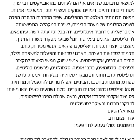
למושאי כתיבתם, שנראים אף הם לעיתים כמו אובייקטים רבי ערך,
מסתוריים וחידתיים, דימויים עמוקים ועשירי תוכן, ממש כמו אמנות.
מפאת תכונותיה האלסטיות המפליגות, שפת הסתרים המוזרה הפכה
לשפה הסלונית של מעמד הביניים, לשירת המקהלה. התפשטותה
אימפריאלית, מרחביה אינסופיים, ידה בכל ופגיעתה קשה. עיתונאים,
ז'ורנליסטים, הגיגנים בעלי טור יומי/שבועי, מפקחי משרד החינוך,
מעצבים, יוצרי תכניות ריאליטי, גרפיקאים, אנשי מכירות, כותבי
תכניות לסדנאות העצמה, מארגני סדנאות והפעלות למשפחה ולילד,
הורים מעורבים, אקטיביסטים, אנשי שיווק, מגישי הצעות לתקצוב
ולפרסים, פרסומאים, כתבי אופנה, סקסולוגים, פרשנים פוליטיים,
תרפיסטיות רב תחומיות, מבקרי טלוויזיה, מסעדות ואמנות, פרשני
ספורט, מחנכות בחטיבת הביניים ואפילו מורים להתעמלות מזרחית
)יוגה( ופילטיס וכמובן אמנים חוקרים. כולם נשמעים כאילו יצאו מאותו
פס יצור אקדמי ופסבדו אקדמי, נראה שכולם הפכו לפילוסופים,
למבקרי תרבות ובעיקר לסוציולוגים.
בואו אל הטעם
עדר עצום ורב –
גרפומנים נטולי געגוע לחד פעמי.
הוא נהג לטייל לאיטו סביב הכיכר הגדולה, להתעכב ליד חלונות