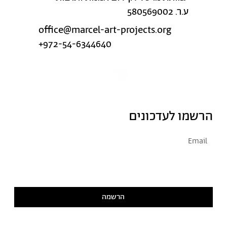
ע.ר. 580569002
office@marcel-art-projects.org
+972-54-6344640
הרשמו לעדכונים
אני מסכימ/ה לקבל דיוור
קראתי ואני מסכימ/ה
למדיניות הפרטיות
הרשמה