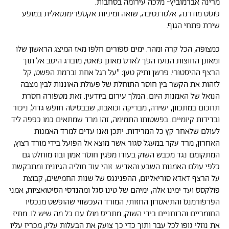
מרינה אברמוביץ- מלכה עירומה בסחבות.
פוסט מודרנה, אלטרנטיבה, שואה ומיניות אקספרימנטאלית במופע
שירת פתחי הגוף.
כמצופה, הכל קרה ומהר. ימים ספורים חלפו מאז המיצג הראשון שלו
ומאונן החוצות הנועז הפך לארס מאונן פואטי, מוברג היטב אל תוך
הרצף ההיסטורי. פרשן ותיק טען: "על רגל אחת וברמת הפשט, קל
לזהות את הקשר בין חוסר התוחלת של פעולת האוננות לבין מצבה
הנואל של האמנות היום. המלך עירום ביודעין. זאת מטפורה חסרת
תחכום במתכוון, ישירה, מבריקה וכואבת, שבבסיסה חופש גדול, ניכור
ובדידות קיומיים. בפשטותו התמימה, זהו מרד שמתאים כמו כפפה ליד
לעולם שלאחר קץ כל המרידות. יתכן ואנו עדים למרד האמנות
האחרון, מרד עקר במעגל סגור אשר מוצא אל הפועל בידי מורד רצוץ,
המתקומם נגד מכבש השוק בעודו מפגין חוסר אמון ובוז מוחלט גם
כלפי עולם האמנות השבע והאדיש. זוהי עוד חוליה הגיונית ומתבקשת
על הרצף דאדא סוריאליזם, ההפנינגס של שנות החמישים, קבוצת
פולקסס ועד ימינו אלה, ימיהם של טינו סגל ומהנדסי הסיטואציות, אמני
הפרפורמנס והתיאטרון החזותי. המורד העכשווי שהופשט מנכסיו
החומריים והרוחניים בידי השוק, מתריס מולו עם כל מה שיש לו. מתיז
את נוזלי גופו לכל עבר ותוך כדי כך צועק את הבעלות עליו, מכריז עליו