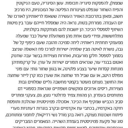
שממולן, להפסקות סיגריה תכופות. עשן הסיגריה, טעם הניקוטין
והפיח השחור שנפלט מצינורות הפליטה של המכוניות, היו מרכיב
חשוב, ומאזן בתרכובת האוויר העשירה ששאפו לריאותיהן לאורכו של
יום העבודה. ממרחק בטוח, נראה היה שמסלול חייהם עובר בין מיטות
השיזוף לספסלי הכיכר. הן יושבות להם מצחקקות בקולניות,
מתלחששות, ומידי פעם אחת מהן משתעלת שיעול כבד שמעלה
ממעמקי תחתית ריאותיה ליחה סמיכה וזהובה שעם כיפוף קל של
גבה, נושרת לאיטה מבין שפתיה ישירות למרכז פח האשפה שניצב
בסמוך לספסל. חלקן מורעבות, ואחרות מצוידות בבשר עבה שחנוק
ואטום בבגדי עור, שנראים תפורים ישירות על עורן. על קרקפותיהן
מונחות קסדות שיער בצבע פלטינה, או בגוון שחור גותי. עם פוני
מפולס היטב, או עם שביל חד שחוצה את שערן כמו קרן לייזר שחוצה
את החושך. מצחם מעוטר בקמטי מחשבה גליים שמלווים גבות
מצוירות, ריסים ארוכים ומוקשים ושפתיים שנראות כספוגיי דם
מתוחמים בעפרון. הן מהוות צמיד פרולטרי נוצץ, גס, צעקני ומתריס
סביב הכביש שמקיף את הכיכר. אסכולה פמיניסטית שהולכת ותופסת
חזקה באקדמיה, בכתבי עת אקדמיים ובקרב בוגרות דעתניות מערי
פיתוח ושכונות מצוקה, רואה בהן מודל נשי רדיקאלי, לוחמני ומתוחכם,
סוג של פקעת פמיניסטית בעמדת השהייה. המאמרים המבריקים