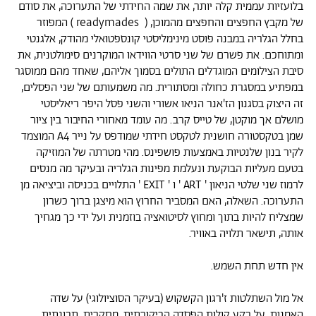
בלועזיות עממית קלה יותר, את שמה החידתי של התערוכה, את סודם
של מקבץ החפצים והחפצים מהמוכן, ( readymades ) המפוזר
בחלל הגלריה במבנה פוסט מינימליסטי קונספטואלי מהודק, אלגנטי
ומתוחכם. את פשרם של שני סרטי הווידאו המוקרנים סימולטנית, את
סיבת הצילומים המוגדלים התולים בסמוך אליהם, שאחד מהם ממוסגר
במפתיע במסגרת כחולה ומסתורית. מה משמעותם של שני הפסלים,
זה היצוק בסגנון הז'אנר הניאו אשורי והשני פסל היפר ריאליסטי
מושלם אך מוקטן, של טייס קרב. מה עומד מאחורי החיבור בין ציור
שמן בטקסטורה חושנית לטקסט חידתי שמודפס על נייר A4 המוצמד
לקיר בנון שלנטיות באמצעות פושפינס. מהי מטרתה של המוזיקה
בטעם מעליות הבוקעת ונעלמת מפינות הגלריה ובעיקר מה מנסים
לרמוז שני שלטי הניאון ' ART ' ו ' EXIT ' התלויים בכניסה וביציאה מן
התערוכה. השאלה, האם המסביר החרוץ הוא מיצגן ברוך כשרון
שמצליח להיות בתוך ומחוץ לסיטואציה בוזמנית ועל ידי כך מגחיך
אותה, תישאר תלויה באוויר.
אין חדש תחת השמש.
אל מול השתלטות ז'רגון הקשקוש (בעיקר הסוציולוגי) על שדה
האמנות, על רקע קולות הפסדה הביקורתית, מחקרית, תבונתית,