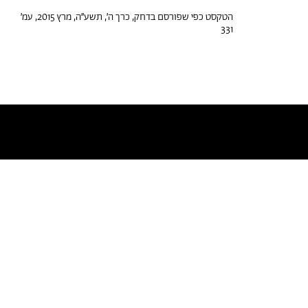
הטקסט כפי שפורסם בדחק, כרך ה׳, תשע״ה, מרץ 2015, עמ׳
331
טקסטים דומים