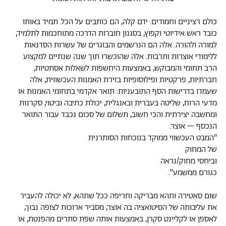
כולם רציניים וחמודים. ידם קלה, הם כותבים על הכל. תמיד באותו
כובד ראש אידיוטי וקפוץ, בסגנון חוברות הדרכה מתוחכמות לתלמיד,
למורה ולהורה. אלה הם הנרשמים והבוגרים של עשרות הסדנאות
ללימודי אוצרות ותרבות. אלה שהוכשרו תוך שנה שנתיים למקצוע
הרב תחומי והמבוקש, באמצעות היחשפות לשאלות אסתטיות,
חברתיות, פרקטיות ופילוסופיות בזירת האמנות העכשווית, אלה
שעמדו בדרישות הסף התובעניות: תואר אקדמי בתחומי האמנות או
מדעי הרוח, שליטה בעברית ובאנגלית, יכולת כתיבה וביטוי, סקרנות
ומחשבה יצירתית והכי חשוב, תשלום של סכום נכבד עבור התואר
הנכסף – אוצר.
"המבט העכשווי ממוקד בנוכחות הסותרנית
של המחוק
וביחסי מחוק/נראה
כגורם ממשמע".
שום סאטירה ותהא מבריקה וחריפה ככל שתהא, לא יכולה להעביר
את עליבותה של הסיטואציה בה אוצר, מסביר ארוכות לצופה נבוך,
לאספן או לקליינט סקרן, באמצעות אותה שפת סתרים מהפנטת, או