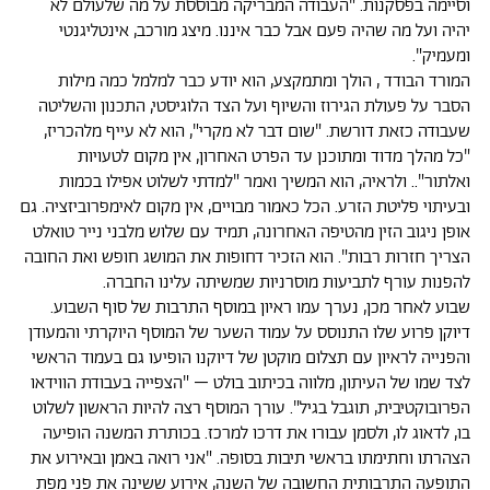
וסיימה בפסקנות. "העבודה המבריקה מבוססת על מה שלעולם לא
יהיה ועל מה שהיה פעם אבל כבר איננו. מיצג מורכב, אינטליגנטי
ומעמיק".
המורד הבודד , הולך ומתמקצע, הוא יודע כבר למלמל כמה מילות
הסבר על פעולת הגירוז והשיוף ועל הצד הלוגיסטי, התכנון והשליטה
שעבודה כזאת דורשת. "שום דבר לא מקרי", הוא לא עייף מלהכריז,
"כל מהלך מדוד ומתוכנן עד הפרט האחרון, אין מקום לטעויות
ואלתור".. ולראיה, הוא המשיך ואמר "למדתי לשלוט אפילו בכמות
ובעיתוי פליטת הזרע. הכל כאמור מבויים, אין מקום לאימפרוביזציה. גם
אופן ניגוב הזין מהטיפה האחרונה, תמיד עם שלוש מלבני נייר טואלט
הצריך חזרות רבות". הוא הזכיר דחופות את המושג חופש ואת החובה
להפנות עורף לתביעות מוסרניות שמשיתה עלינו החברה.
שבוע לאחר מכן, נערך עמו ראיון במוסף התרבות של סוף השבוע.
דיוקן פרוע שלו התנוסס על עמוד השער של המוסף היוקרתי והמעודן
והפנייה לראיון עם תצלום מוקטן של דיוקנו הופיעו גם בעמוד הראשי
לצד שמו של העיתון, מלווה בכיתוב בולט – "הצפייה בעבודת הווידאו
הפרובוקטיבית, תוגבל בגיל". עורך המוסף רצה להיות הראשון לשלוט
בו, לדאוג לו, ולסמן עבורו את דרכו למרכז. בכותרת המשנה הופיעה
הצהרתו וחתימתו בראשי תיבות בסופה. "אני רואה באמן ובאירוע את
התופעה התרבותית החשובה של השנה, אירוע ששינה את פני מפת