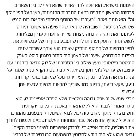
האמנות בישראל. הוא זוכה להד האדיר שהוא ראוי לו, בין השאר כי
פרסומו הראשון מתקיים במעוז התרבות ההגמונית, כאן מעל דפי מוסף
זה". הוא חתם ואמר: "כעורכו של המוסף תפסתי מיד את כוח הנפץ
שלו ושל המופע". חשוב היה לו מאד שהחשיפה הראשונה תיוחס
לעיתונו. זאת תהיה הוכחה ניצחת שידיו הרועדות עדיין מצליחות
לגשש אחר הדופק וערנותו לחדש תצבע בגוון חי של עכשוויות את
לחייו הדהויות של המוסף הוותיק שאותו הוא עורך עשרות שנים.
בצילום הפורטרט, שיערו של האמן היה סתור בסגנון פוסט פאנק
היפסטר פילוסופי. מעין שילוב בין תספורתו של לוק גודאר בזקנתו, עם
עיצוב השיער של ג'וני רוטן בשיאו, זאת בתוספת זקן אופנתי שסגר על
פניו. המראה הכל כך נכון , העיד יותר מכל שמדובר באמן קר רוח,
נועז, עיקש ודעתן, בדיוק כמו שצריך להראות ולהיות עכשיו אמן
עכשווי.
מבלי שנשאל ובשפה גבוהה ומליצית שלא הייתה אופיינית לו, הוא
פתח ואמר: "לכבוד הוא לי, להתארח באכסניה כל כך יוקרתית
וחשובה. רק מתוך מקום כזה יכול לבוא השינוי. רק מבפנים, מהמרכז
הוא יכול לפרוץ החוצה אל עבר המחוזות האלטרנטיביים ולנסות לחרוך
את השוליים, להיות אפקטיבי ולבדוק אפשריות לשינוי בסדר הקיים".
נראה שהוא לא היה מודע לחלוטין למשמעות הרגרסיבית של דבריו.