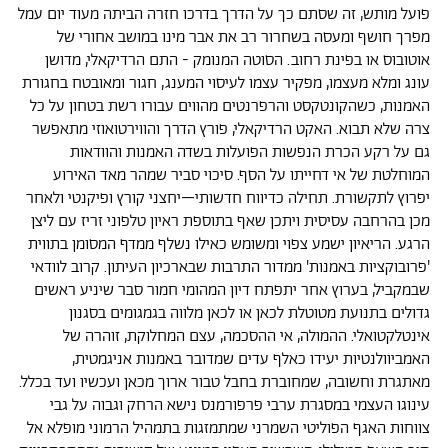
פועל מותש, זה שסתם כך על הדרך בדרכו חזרה הביתה מעוד יום עמל
מפרך חושף ומעסה בשחרור רב את אבר מינו במושב אחורי של
אוטובוס או בפינת רחוב. הסוטה המנומק - התם הרדיקאלי, מדושן
עונג ומלא מעצמו, מפקיר עצמו לעיסוי המענג, חגור ומאובטח בחגורת
האמנות, כשהקונטקסט והרפרנטים מהווים עבורו רשת בטחון על כל
צרה שלא תבוא. האקט הרדיקאלי, פורץ הדרך והווירטואוזי מתאפשר
גם על רקע הכרת הנפשות הפועלות בשדה האמנות והוודאות
המוחלטת של אי דחייתו על הסף. סיכוי סביר שמהר מאד האירוע
יפרוץ לתקשורת. תחילה כדיווח חדשותי–יחצני קורץ ופיקנטי ולאחר
מכן בהרחבה עסיסית ויתכן שאף בתוספת ראיון טלפוני זריז עם ליצן
הרגע. הריאיון ישמע צפוי ומשומש כאילו נשלף ממדף המסומן בתווית
'פרובוקציות באמנות' ממדור התרבות שבארכיון העיתון. קרוב לוודאי
שבמקביל, בערוץ אחר יתפתח דיון המהומי חמור סבר שיניע ראשים
גדולים בתנועת מטוטלת לכאן או לכאן מלווה בגמגומים בסגנון
אינטלקטואלי. ההמולה, אי ההסכמה, עצם המחלוקת, זוהרה של
האמביוולנטיות יעידו כאלף עדים שמדובר באמנות אניגמטית,
מאתגרת וחשובה, שמחוברת בחבל טבור ארוך מכאן ועכשיו ועד בכלל.
עינוגו העצמי במסגרת ערבי פרפורמנס נישא הרחק וגבוה על גבי
צווחות האגף הפוליטי השמרני שמתמזגות בתמהיל הרמוני מופלא אל