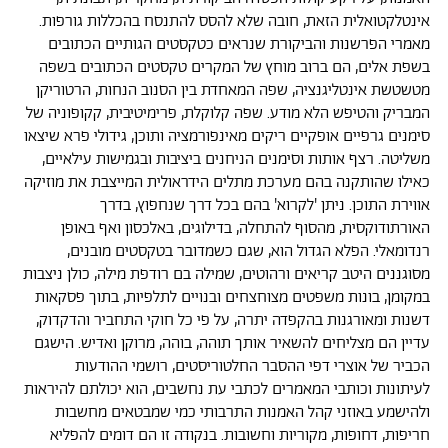
אינטלקטואלית הזאת, חובה שלא להסס להתנסח בהכללות גורפות.
מאמרי הפרשנות והביקורת שנראים כטקסטים הגותיים הכתובים
בשפת אלים, הם ברוב מוחץ של המקרים טקסטים הכתובים בשפה
מטשטשת אינטליגנציה, שפה המאחדת בין הסנוב הנחות, הרטוריקן
המבריק והטיפש הלא מודע. שפה קלוקלת, פרימיטיבית, קקופוניה של
סימנים גרפיים אופקיים ריקים מאינפורמציה ותוכן, גידולי פרא שיצאו
משליטה. רצף אותות וסימנים הניחנים ביציבות ובגמישות עילאיים,
כאילו שהותקנה בהם מערכת מתלים הידראולית המייצבת את מוזיקה
אווירת התוכן. ניתן 'לקרוא' בהם בכל דרך שנחפוץ, בדרך
האורתודוקסית, מהסוף להתחלה, בדילוגים, באלכסון ואף באופן
רנדומאלי. הפלא הגדול הוא, שגם כשמדובר בטקסטים מובנים,
מסוגננים היטב קריאים ורהוטים, שמילה בם רודפת מילה, כולן ניצבות
במקומן, בונות משפטים מצוחצחים ובנויים לתלפיות, בתוך פסקאות
דשנות ומאורגנות בהקפדה יתרה, על פי כל חוקי התחביר והדקדוק,
עדיין הם מצליחים להשאיר אותך תוהה, בוהה, מרוקן ואדיש. הישגם
הכביר של אוצרי דפי ההסבר החלטוריסטים, רושמי ההודעות
לעיתונות וכותבי המאמרים לכתבי עת נחשבים, הוא יכולתם להיראות
ולהישמע באוזני קהל האמנות התרבותי כמי שמבטאים מחשבות
חריפות, דחופות, מקוריות וחשובות. בנקודה זו הם דומים להפליא