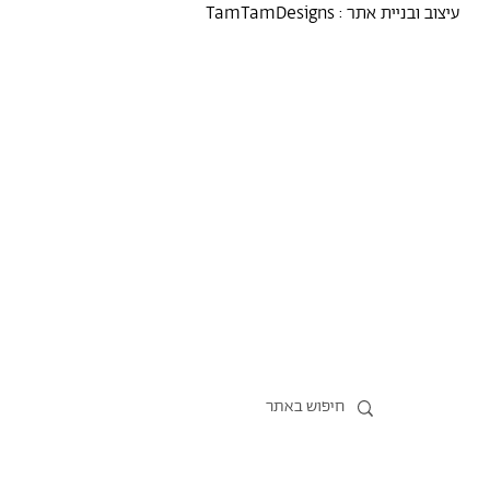
עיצוב ובניית אתר :
TamTamDesigns
מרסל
נקודת מבט
אירועים
כל הטקסטים
סיורים
אמניות/ים
תכנית התמחות
אוספים
אודות מרסל
אודות
חנות תרבות
?יש לך הצעה
תקנון החנות
חדשות
הצהרת נגישות
מדיניות פרטיות