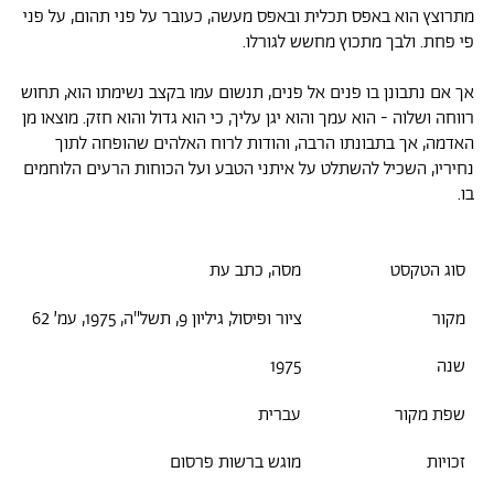
מתרוצץ הוא באפס תכלית ובאפס מעשה, כעובר על פני תהום, על פני
פי פחת. ולבך מתכוץ מחשש לגורלו.
אך אם נתבונן בו פנים אל פנים, תנשום עמו בקצב נשימתו הוא, תחוש
רווחה ושלוה - הוא עמך והוא יגן עליך, כי הוא גדול והוא חזק. מוצאו מן
האדמה, אך בתבונתו הרבה, והודות לרוח האלהים שהופחה לתוך
נחיריו, השכיל להשתלט על איתני הטבע ועל הכוחות הרעים הלוחמים
בו.
סוג הטקסט
מסה, כתב עת
מקור
ציור ופיסול, גיליון 9, תשל"ה, 1975, עמ׳ 62
שנה
1975
שפת מקור
עברית
זכויות
מוגש ברשות פרסום