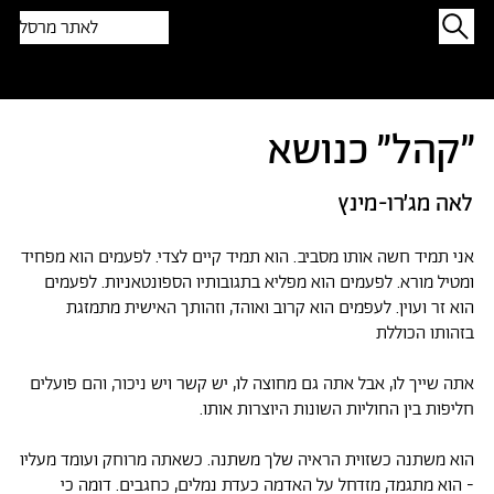
לאתר מרסל
תפתיעו בטקסט אקראי
״קהל״ כנושא
לאה מג׳רו-מינץ
אני תמיד חשה אותו מסביב. הוא תמיד קיים לצדי. לפעמים הוא מפחיד
ומטיל מורא. לפעמים הוא מפליא בתגובותיו הספונטאניות. לפעמים
הוא זר ועוין. לעפמים הוא קרוב ואוהד, וזהותך האישית מתמזגת
בזהותו הכוללת
אתה שייך לו, אבל אתה גם מחוצה לו, יש קשר ויש ניכור, והם פועלים
חליפות בין החוליות השונות היוצרות אותו.
הוא משתנה כשזוית הראיה שלך משתנה. כשאתה מרוחק ועומד מעליו
- הוא מתגמד, מזדחל על האדמה כעדת נמלים, כחגבים. דומה כי