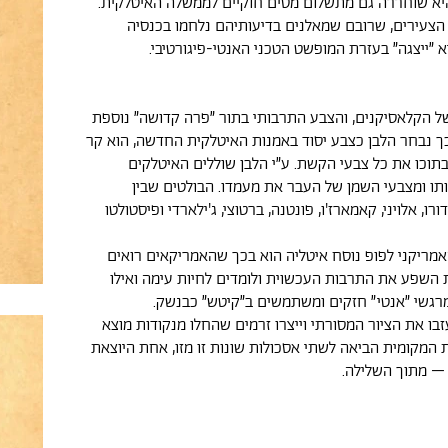
היא שוחררה גם מתשלום מסים חוקיים לממשלה האיטלקית.
צעירים, שרובם שמאלנים בדיעותיהם נלחמו בכנסיה
א ״ייצגה״ בעזרת המופשט הטכני האנטי-פיגורטיבי.
ל הקלאסיקנים, והצבע התרבותי בתור ״פרה קדושה״ נוספת
כך נבחר הלבן כצבע יסוד באמנות האיטלקית החדשה, הוא קר
 בתוכו את כל צבעי הקשת. ע״י הלבן שוללים האיטלקים
ו ומצבעי השמן של העבר את מעמדו. הבולטים שבין
רו, אלויני, קאמארז'ו, פונטנה, ברטוצי, ג'ילארדי ופיסטולטו
אמריקני לפופ נוסח איטליה הוא בכך שהאמריקאים רואים
השפע את התרבות העכשוית ולומדים לחיות עימה ואילו
מרגשי ״אנטי״ חזקים ומשתמשים ב״קיטש״ כבנשק.
בו את הציור המסורתי וייצרו זרמים שהחלו מנקודות מוצא
ת המקומית הביאה לשתי אסכולות שונות זו מזו, אחת היוצאת
– מתוך השלילה.