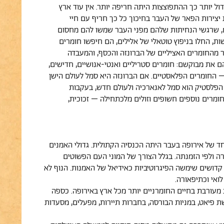
ול יותר כך ההתפוצצות היתה חריפה יותר. אין עוד ארץ
 יצירות הפאר של העבר בחיכוך כל כך חריף עם חיי
ם, שרגשי הנחיתות שלהם מפני העבר שמשו להם מחסום
ות, החלו בניפוץ טוטאלי של אלילים, הם חיפשו חומרים
ר מהחומרים האציליים של הברונזה והכסף, והמעבדה
ם את מבוקשם: חומרים סטריליים ואנטי-אנושיים, חדישים,
 – החומרים הפלאסטיים. אם הברונזה היא סמל לעולם הישן
 הפלסטיק הוא סמל לאנארכיה ולעולם חדש, בעקבות
ומרים נוספים חשופים וזולים מלכתחילה – זכוכית,
 של אירופה בעבר היתה הכנסיה הקתולית. גדולי האמנים
ה ולפי הזמנתה. בגלל הצורך של המוני העם הפשוטים
קדושים שימשה הפיגרוטיביות כאידיאל של האמנות. הנוף לא
ואי וכתיפאורה.
מעורבת בחיים החומרניים יותר מכל ארץ באירופה. כספה
 פיאט, במניות הבורסה, בחברות תיירות, מפעלים, מסעדות