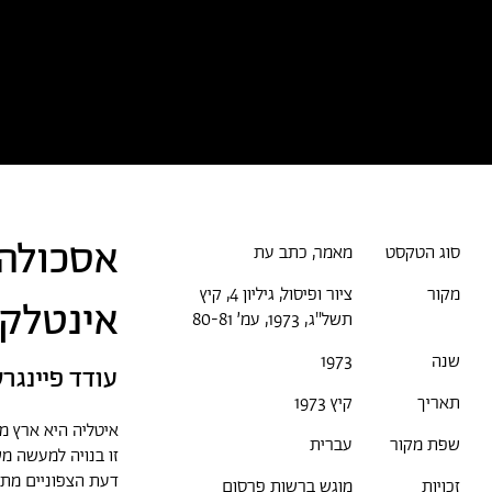
כל הטקסטים
אמניות/ים
א
אסכולה 
סוג הטקסט
מאמר, כתב עת
מקור
ציור ופיסול, גיליון 4, קיץ
אינטלקט
תשל"ג, 1973, עמ׳ 80-81
שנה
1973
עודד פיינגר
תאריך
קיץ 1973
איטליה היא ארץ מ
שפת מקור
עברית
זו בנויה למעשה מש
דעת הצפוניים מתח
זכויות
מוגש ברשות פרסום