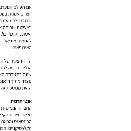
אם העולם המערבי 
יוצרים אמנות בנוס
שבסתר לבנו אנו בז
ומיעילות. ארוחה א
ואסתטית וכו' וכו'.
להתאים אידיאל ז
האירופאים״.
הדור הצעיר של הא
הגלידו בדומה לספר
שונה בתגובתה הא
נוצרה מתוך ה״אנט
הזאת מבוססת על ש
אנטי תרבות
החברה הממוסדת ש
מלאה יצירות הקלא
הרינסאנס והבארוק
הקלאסיקניים. הבר