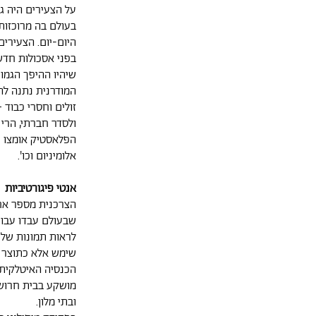
על הצעירים היה גד
בעולם בה מרוכזות
היום-יום. הצעירי
בפני אסכולות חדש
שיהיו ההיפך הגמו
המודרנית נתנה לה
זולים וחסרי כבוד
ולסדר חברתי, הרי
הפלאסטיק אומצו ח
אלומיניום וכו'.
אנטי פיגורטיביות
הצרכנית מספר אחד
שבעולם עבדו עבור
לראות תמונות של 
שימש אלא כתוצר ל
הכנסיה האיטלקית 
מושקע בבית חרושת
ובתי מלון.