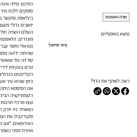
התיכון: מילה אינה
פוסקים ללכת מיד 
שדה האמנות
בינלאומי, ומקשר ב
יושבים גדולי מעצ
העולם השניה חולק
נמצא באוסף/ים
מוגדרים. הלאומנו
ציור ופיסול
נטראלי וחסר עבר 
שהיתה ידועה מתמי
של דה-גול ששאף לה
וגרם בעקיפין ליר
הקליינטים הגדולי
רוצה לשתף את הדף?
כיוון שהיא עיר אנ
אם הסיסמא היתה ע
הקומוניקציה הבינל
וצצו מרכזי תרבות
המאחד. ניו-יורק 
סקנדינביה את המו
האירופאים: ״אנו מ
אחרת מפני האמריק