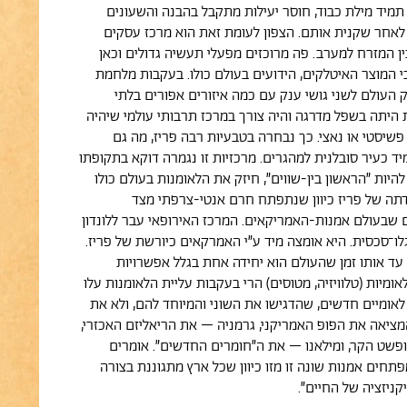
 תמיד מילת כבוד, חוסר יעילות מתקבל בהבנה והשעונים
לאחר שקנית אותם. הצפון לעומת זאת הוא מרכז עסקים
ין המזרח למערב. פה מרוכזים מפעלי תעשיה גדולים וכאן
בי המוצר האיטלקים, הידועים בעולם כולו. בעקבות מלחמת
 העולם לשני גושי ענק עם כמה איזורים אפורים בלתי
ת היתה בשפל מדרגה והיה צורך במרכז תרבותי עולמי שיהיה
פשיסטי או נאצי. כך נבחרה בטבעיות רבה פריז, מה גם
ד כעיר סובלנית למהגרים. מרכזיות זו נגמרה דוקא בתקופתו
יות ״הראשון בין-שווים״, חיזק את הלאומנות בעולם כולו
ידתה של פריז כיוון שנתפתח חרם אנטי-צרפתי מצד
ם שבעולם אמנות-האמריקאים. המרכז האירופאי עבר ללונדון
גלו־סכסית. היא אומצה מיד ע״י האמרקאים כיורשת של פריז.
ד אותו זמן שהעולם הוא יחידה אחת בגלל אפשרויות
אומיות (טלוויזיה, מטוסים) הרי בעקבות עליית הלאומנות עלו
 לאומיים חדשים, שהדגישו את השוני והמיוחד להם, ולא את
המציאה את הפופ האמריקני, גרמניה – את הריאליזם האכזרי,
פשט הקר, ומילאנו – את ה״חומרים החדשים״. אומרים
פתחים אמנות שונה זו מזו כיוון שכל ארץ מתגוננת בצורה
ניזציה של החיים״.