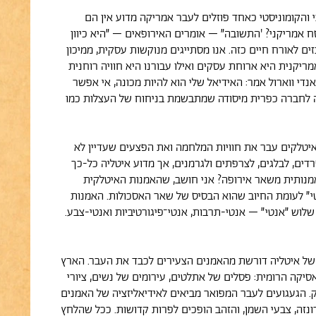
והקומוניסטי כאחד פוזלים לעבר אמריקה מדוע אין הם
ח אמריקני? 'התשובה״ – אומרים האירופאים – ״היא כיוון
ים לאורח חיים כזה. אנו מסתייגים מנוקשות עסקית, ממיכון
מריקנית היא ארוחת עסקים ואילו עבורנו היא חוויה רוחנית
 אנדי ווארול אמר: האידיאל שלי הוא להיות מכונה, אי אפשר
ה לחברה כפרית מיסודה שמתבשמת בניחוח של העצלות כמו
יטלקים עבר את חוויות המלחמה ואת הפצעים שעדיין לא
דים, לבלגים, לצרפתים ולגרמנים, אך מדוע איטליה כל-כך
מנותית משאר אירופה? אני חושב, שהאמנות האיטלקית
י״ לעומת החיוב שהוא הבסיס של שאר האסכולות. האמנות
לוש ״אנטי״ – אנטי-תרבות, אנטי־פיגורטיביות ואנטי-צבע.
ל איטליה דורשת מהאמנים הצעירים לכבד את העבר. הארץ
סיקה הרומית: פסלים של אתלטים, עירומים של נשים, ציורי
. הגעגועים לעבר המפואר מביאים לאידיאליזציה של האמנים
ונזה, צבעי השמן, והזהב הופכים לפרות קדושות. ככל שהלחץ