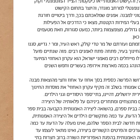
י, והקישוט האמנותי-ארכיטקטוני. הצייר המונומנטלי זקוק
נומנטלי למרחב מוגדר; והיוצר בתחום הקישוט
ני למבנה. אמנים שמלאכתם בכך, ודרך ביטויים חורגת
בעלי המידות הקטנות, מצאו כי הדרכים אל הפעילות
גדולים, מצומצמות ביותר, כמעט סגורות, וזאת מטעמים
אן.
וזמתם ועזרתם של מר טדי קולק, ראש העיר, ומר י. גדיש, סגנו
החינוך בעיר, פתחה פתח לאמנים רבים. מזה שנתיים פועל
לו מייחלים רבים מאמני ישראל, הוא עקרון האחוזי המיועד
הונהג בכמה מארצות אירופה בעשרים וחמש השנים
רושו הפרשה כספית בסך אחוז עד אחוז וחצי מהוצאות מבנה
ט אמנותי. בשלב זה מקיף עקרון האחוזי' את מוסדות החינוך
ית ירושלים, דהיינו, בתי־ספר היסודיים וגני הילדים.
 מתנצחים ומתחרים ביניהם על פלאותיה של היצירה
 בבית ספרם, בהשואה ליצירה האמנותית הקבועה בבית ספר
ל הדעת, עד כמה מתקשרים הילדים אל היצירה האמנותית,
ת חדשה לבית הספר שלהם, ואינו מעלה על הדעת עד כמה
רכים והפרטים הקשורים ביצירה, ואינו מתאר לעצמו עד
ה האמנותית בהפגת האפרוריות השורה ברוב חצרות בתי