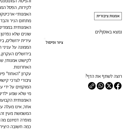
והפיסול המונומנטל
לקירות; הפסל המו
האמנותי-ארכיטקטו
אמנות ציבורית
מתחום הניר והבד 
האמנותית בממדים 
נמצא באוסף/ים
שונים שלא נפרטן כ
עירית ירושלים, בי
ציור ופיסול
הממונה על עניני 
בירושלים העקרון, 
לקישוט אמנותי, ש
האחרונות.
עקרון "האחוז" פי
רוצה לשתף את הדף?
ציבורי לצרכי קישו
המוקמים על ידי עיר
מי שלא שמע ילדים
האמנותית הקבועה
אחר, אינו מעלה ע
המשמשת מעין זהו
מופרה דמיונם מהע
כמה חשובה היציר