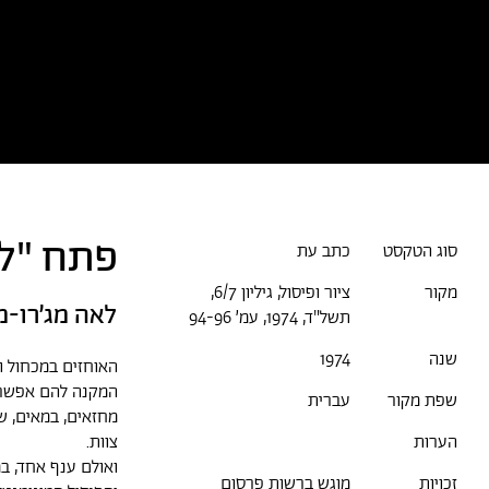
כל הטקסטים
אמניות/ים
א
פתח "לע
סוג הטקסט
כתב עת
מקור
ציור ופיסול, גיליון 6/7,
לאה מג׳רו-מ
תשל"ד, 1974, עמ׳ 94-96
שנה
1974
האוחזים במכחול ו
המקנה להם אפשרות
שפת מקור
עברית
מחזאים, במאים, שח
צוות.
הערות
ואולם ענף אחד, במ
זכויות
מוגש ברשות פרסום