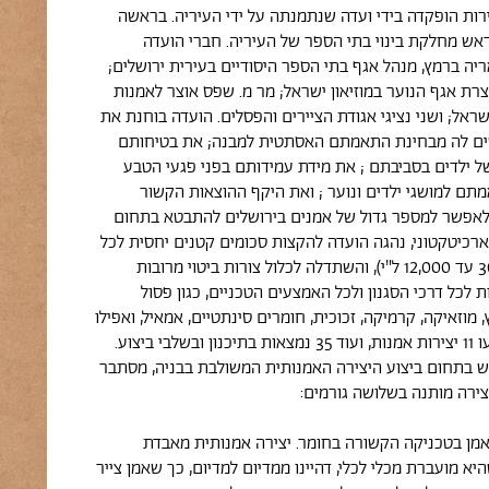
רות הופקדה בידי ועדה שנתמנתה על ידי העיריה. בראשה
, ראש מחלקת בינוי בתי הספר של העיריה. חברי הועדה
יה ברמץ, מנהל אגף בתי הספר היסודיים בעירית ירושלים;
אוצרת אגף הנוער במוזיאון ישראל; מר מ. שפס אוצר לאמנות
ישראל; ושני נציגי אגודת הציירים והפסלים. הועדה בוחנת את
ים לה מבחינת התאמתם האסתטית למבנה; את בטיחותם
 ילדים בסביבתם ; את מידת עמידותם בפני פגעי הטבע
תם למושגי ילדים ונוער ; ואת היקף ההוצאות הקשור
 לאפשר למספר גדול של אמנים בירושלים להתבטא בתחום
רכיטקטוני, נהגה הועדה להקצות סכומים קטנים יחסית לכל
פרויקט בודד (3000 עד 12,000 ל"י), והשתדלה לכלול צורות ביטוי מרובות
ת לכל דרכי הסגנון ולכל האמצעים הטכניים, כגון פסול
 מוזאיקה, קרמיקה, זכוכית, חומרים סינתטיים, אמאיל, ואפילו
אריגה. עד כה בוצעו 11 יצירות אמנות, ועוד 35 נמצאות בתיכנון ובשלבי ביצוע.
ש בתחום ביצוע היצירה האמנותית המשולבת בבניה, מסתבר
ירה מותנה בשלושה גורמים:
מן בטכניקה הקשורה בחומר. יצירה אמנותית מאבדת
יא מועברת מכלי לכלי, דהיינו ממדיום למדיום, כך שאמן צייר