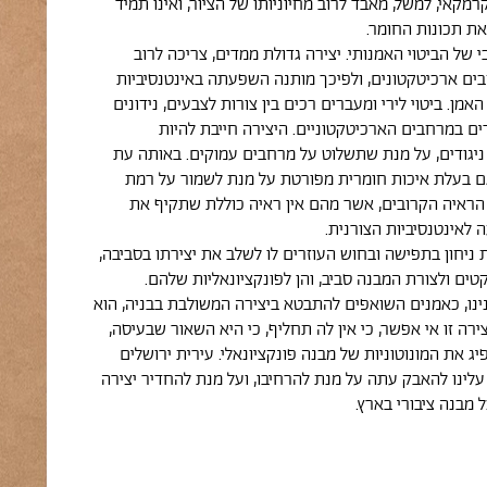
קאי, למשל, מאבד לרוב מחיוניותו של הציור, ואינו תמיד
את תכונות החומר.
בי של הביטוי האמנותי. יצירה גדולת ממדים, צריכה לרוב
ם ארכיטקטונים, ולפיכך מותנה השפעתה באינטנסיביות
אמן. ביטוי לירי ומעברים רכים בין צורות לצבעים, נידונים
דים במרחבים הארכיטקטוניים. היצירה חייבת להיות
ניגודים, על מנת שתשלוט על מרחבים עמוקים. באותה עת
גם בעלת איכות חומרית מפורטת על מנת לשמור על רמת
ראיה הקרובים, אשר מהם אין ראיה כוללת שתקיף את
 לאינטנסיביות הצורנית.
ת ניחון בתפישה ובחוש העוזרים לו לשלב את יצירתו בסביבה,
טים ולצורת המבנה סביב, והן לפונקציונאליות שלהם.
נו, כאמנים השואפים להתבטא ביצירה המשולבת בבניה, הוא
צירה זו אי אפשר, כי אין לה תחליף, כי היא השאור שבעיסה,
 את המונוטוניות של מבנה פונקציונאלי. עירית ירושלים
ינו להאבק עתה על מנת להרחיבו, ועל מנת להחדיר יצירה
 מבנה ציבורי בארץ.