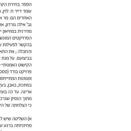
הספר. בחירת היצי
עומד דייר ח. לוין
האחרים הם: מר אר
גב' אילה גורדון, 
מודרנית במוזיאון 
הפרויקטים המוגש
בהקשר לפעילות של
והחבלה ; את התאמ
בביצועם. על מנת
הקישוט האמנותי-א
ומגוונות המתייחסו
במתכת, באבן, בעץ,
מתוך הנסיון שנרכ
כי הצלחתה של היצ
א) השליטה שיש לא
מחיוניותה ברגע שה