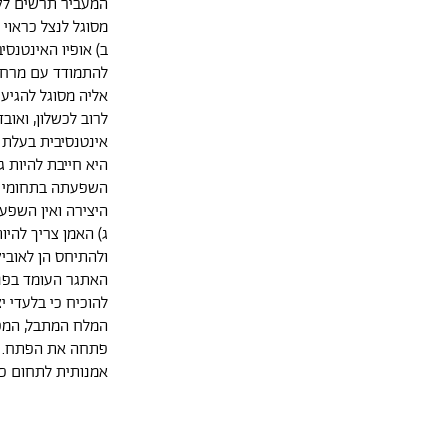
המעביר תרשים לקרמ
מסוגל לנצל כראוי 
ב) אופיו האינטנסי
להתמודד עם מרחבי
אליה מסוגל להגיע ה
לרוב לכשלון, ואוב
אינטנסיבית בעלת 
היא חייבת להיות 
השפעתה בתחומי ה
היצירה ואין השפעה
ג) האמן צריך להיו
ולהתיחס הן לאוביק
האתגר העומד בפני
להוכיח כי בלעדי י
המלח המתבל, המפיג
פתחה את הפתח. על
אמנותית לתחום כל