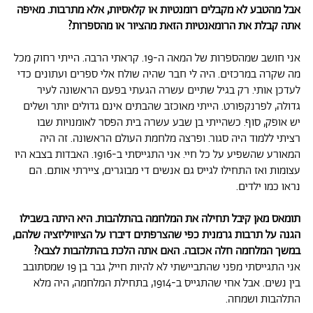
אבל מהטבע לא מקבלים רומנטיות או קלאסיות, אלא מתרבות. מאיפה
אתה קבלת את הרומאנטיות הזאת מהציור או מהספרות?
אני חושב שמהספרות של המאה ה-19. קראתי הרבה. הייתי רחוק מכל
מה שקרה במרכזים. היה לי חבר שהיה שולח אלי ספרים ועתונים כדי
לעדכן אותי. רק בגיל שתיים עשרה הגעתי בפעם הראשונה לעיר
גדולה, לפרנקפורט. הייתי מאוכזב שהבתים אינם גדולים יותר ושלים
יש אופק, סוף. כשהייתי בן שבע עשרה בית הפסר לאומנויות שבו
רציתי ללמוד היה סגור. ופרצה מלחמת העולם הראשונה. זה היה
המאורע שהשפיע על כל חיי. אני התגייסתי ב-1916. האבדות בצבא היו
עצומות ואז התחילו לגייס גם אנשים די מבוגרים, ציירתי אותם. הם
נראו כמו ילדים.
תומאס מאן קיבל תחילה את המלחמה בהתלהבות. היא היתה בשבילו
הגנה על תרבות גרמנית כפי שהצרפתים דיברו על הציוויליזציה שלהם,
במשך המלחמה חלה אכזבה. האם אתה הלכת בהתלהבות לצבא?
אני התגייסתי מפני שהתביישתי לא להיות חייל, גבר בן 19 שמסתובב
בין נשים. אבל אחי שהתגייס ב-1914, בתחילת המלחמה, היה מלא
התלהבות ושמחה.