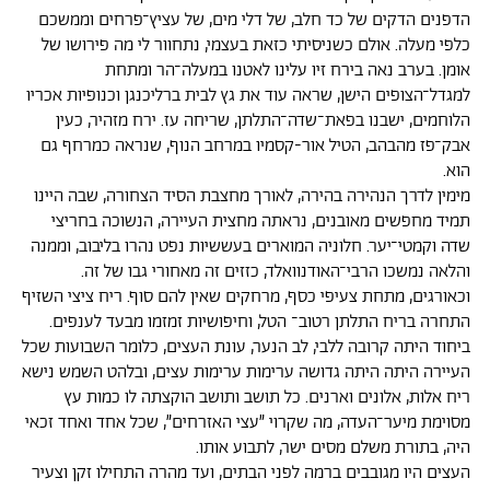
הדפנים הדקים של כד חלב, של דלי מים, של עציץ־פרחים וממשכם
כלפי מעלה. אולם כשניסיתי כזאת בעצמי, נתחוור לי מה פירושו של
אומן. בערב נאה בירח זיו עלינו לאטנו במעלה־הר ומתחת
למגדל־הצופים הישן, שראה עוד את גץ לבית ברליכנגן וכנופיות אכריו
הלוחמים, ישבנו בפאת־שדה־התלתן, שריחה עז. ירח מזהיר, כעין
אבק־פז מהבהב, הטיל אור-קסמיו במרחב הנוף, שנראה כמרחף גם
הוא.
מימין לדרך הנהירה בהירה, לאורך מחצבת הסיד הצחורה, שבה היינו
תמיד מחפשים מאובנים, נראתה מחצית העיירה, הנשוכה בחריצי
שדה וקמטי־יער. חלוניה המוארים בעששיות נפט נהרו בליבוב, וממנה
והלאה נמשכו הרבי־האודנוואלד, כזזים זה מאחורי גבו של זה.
וכאורגים, מתחת צעיפי כסף, מרחקים שאין להם סוף. ריח ציצי השזיף
התחרה בריח התלתן רטוב־ הטל, וחיפושיות זמזמו מבעד לענפים.
ביחוד היתה קרובה ללבי, לב הנער, עונת העצים, כלומר השבועות שכל
העיירה היתה היתה גדושה ערימות ערימות עצים, ובלהט השמש נישא
ריח אלות, אלונים וארנים. כל תושב ותושב הוקצתה לו כמות עץ
מסוימת מיער־העדה, מה שקרוי ״עצי האזרחים״, שכל אחד ואחד זכאי
היה, בתורת משלם מסים ישר, לתבוע אותו.
העצים היו מגובבים ברמה לפני הבתים, ועד מהרה התחילו זקן וצעיר