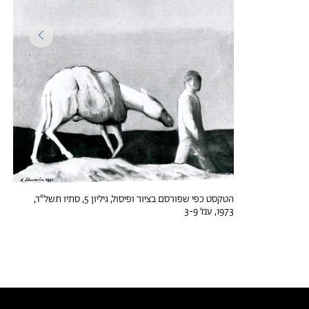
הטקסט כפי שפורסם בציור ופיסול, גיליון 5, סתיו תשל"ד,
1973, עמ׳ 3-9