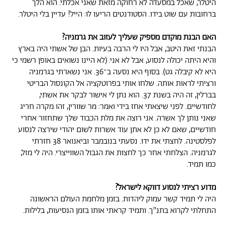
היטלר, שאכל במסעדה לא רחוקה מזאת שאני אכלתי. הוא הלך
ברחובות עם שוט בידו. הסטודנטים הריעו לו: הייל! עדיין בלי היטלר.
האם הבנת מוקדם מספיק שעליך לעזוב את גרמניה?
הבנתי זאת היטב, אבל היו לי הרבה בעיות. הבן של אשתי היה בארץ
והיא היתה יכולה לנסוע, אבל לא אני. (לא היינו נשואים באופן רשמי כי
היא לא קיבלה גט). בסוף היא נסעה ב־36. אני נשארתי בגרמניה
ורציתי לראות אותה. שלחו אותי בפרוטקציה אל הקונסול הבריטי
בברלין, זה היה בשנת 37. הוא נתן לי אישור לבקר את אשתי,
לחודשיים. לפני שיצאתי אחז בידי ואמר: מר שוורין, זהו מקרה חריג
שאני נותן לך אשרה. אני רוצה את מלת הכבוד שלך שתחזור אחרי
חודשיים, שאם לא כן לא אתן עוד אשרות לשום יהודי שירצה לנסוע
לפלסטינה. לחצתי את ידו. נסעתי בנובמבר וביאנואר 38 חזרתי
לגרמניה. הצלחתי אחר כך לחצות את הגבול השווייצרי. היה לי מזל,
כמו תמיד.
מדוע רציתי לנסוע דווקא לישראל?
היה לי תמיד קשר עמוק ליהדות. בזמן מלחמת העולם הראשונה
התחלתי לקרוא בתנ"ך. ותמיד קראתי אותו בזמן הנסיעות, בלילות.