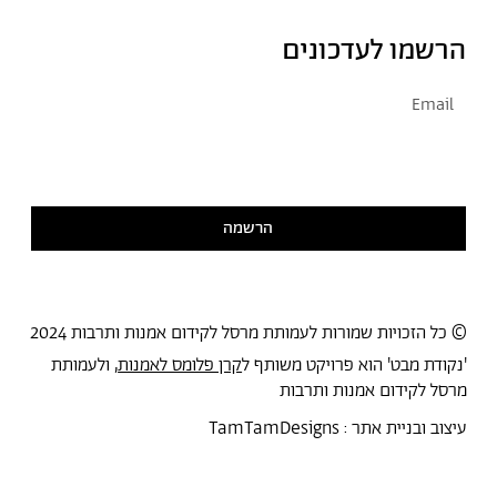
הרשמו לעדכונים
אני מסכימ/ה לקבל דיוור
קראתי ואני מסכימ/ה
למדיניות הפרטיות
הרשמה
© כל הזכויות שמורות לעמותת מרסל לקידום אמנות ותרבות 2024
'נקודת מבט' הוא פרויקט משותף ל
קרן פלומס לאמנות
, ולעמותת
מרסל לקידום אמנות ותרבות
עיצוב ובניית אתר :
TamTamDesigns