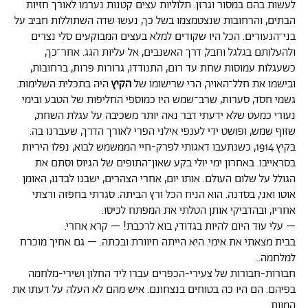
לעשות בהם במסור וגרזן. תלוליות עצים קטנות נערמו לאורך חזיות
הבתים, והרחובות שנצטמצמו בשל כך, נעשו שדה השתוללות חביב על
בני־הנעורים. הכל היו שקודים למלא בעצים המבוקעים סלי נצרים
ולהעלותם בגלגל וחבל, דרך האשנבים, אל עליות הגג. אחר־כך,
כשעגלות עמוסות שחת עד רום, התנודדו, גרורות פרות, ברחובות,
ובישמו את חלל־האויר, הרי שרישומו של
הקיץ
היה בתכלית השלימות.
גשמי חסד, סערות, שרב־שמש היו כמוספי החליפות של הטבע ובימי
נעורי כמעט שלא ידעתי דבר נאה יותר משכיבה על עגלת השחת,
שזוף שמש, ופושט ידי לענפי אילני הפרי לאורך הדרך, שעברנו בה.
בקיץ 1914, כשנתעבו דאגותי לפרק-חיי הממשמש לבוא, נפלו היריות
בסראייבו. באחרון ימי יולי בקע שאון־התופים של הגיוס וסתם את
הגולל על שלום העולם. אותו יום, אחרי הצהרים, ישבנו לבדנו, האומן
אוטו ואני, בסדנה. הוא הניח הכל ורץ הביתה. סגרתי בחפזה ורצתי
אחריו, ובהדביקי אותן הטלתי את המפתח לכיסו.
– עלי עוד היום להיות בגדודי, בוא לרכבת! – קרא אחרי.
בבית מצאתי את אימי. היא הייתה חיוורת ובכתה. – גם אחיך מוכרח
למלחמה…
חבורות-חבורות של צעירי-הכפרים עברו ליד החלון ושירי-מלחמה
בפיהם. הם היו כה בטוחים בנצחונם. איש מהם לא העלה על דעתו את
המוות…