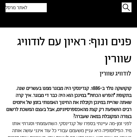
לאתר מרסל
תפתיעו בטקסט אקראי
פנים ונוף: ראיון עם לודוויג
שוורין
לודוויג שוורין
קוקושקה נולד ב-1886. קנדינסקי היה מבוגר ממנו בעשרים שנה.
בתקופת ״הפרש הכחול״ במינכן הוא היה כבר די מבוגר. איך קרה
שאתה שהיית במינכן וקיבלת את החינוך האמנותי בזמן של איזמים
רבים הושפעת רק קצת מהאכספרסיוניזם, אבל בעצם המשכת לרשום
בצורה המקובלת במאה שעברה?
לפני זמן-מה עיינתי בספרו של קנדינסקי. השתעממתי וסגרתי אותו
מיד. הפילוסופיה היא עניין משעמם עבורי כל עוד אינני עושה אותה