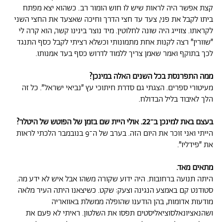
קצת אפשר היה לראות שיש לו חוש הומור רב. כשהוא יצא מפתח
ביתו לקבל את פני, צעד עד חצי הדרך וחיכה שאצעד את החצי השני
לקראתו. צווייג היה שונה לחלוטין. מיד נוצר בינינו קשר, הוא קרה לי
״שוורין״ רצה לקנות אחת מתמונותי וכשלא רציתי לקבל כסף התנגד
לכך בתוקף ואמר שאמן צריך ללמוד לדרוש כסף בעד אמנותו.
ממה התפרנסת בכל השנים האלה במינכן?
מעיטורי ספרים. הצגתי גם סדרת חיתוכי עץ ״נביאי ישראל״. כל זה
הלך לאיבוד בליל הבדולח.
בעצם באת למינכן ב־22. אולי היית שם בזמן של הפוטש של היטלר?
הייתי ואני זוכר את היום הזה. בערב של ה־9 בנובמבר הלכתי לראות
את ״פידליו״.
מתאים מאד.
היתה תנועה ברחובות. היה ידוע שקורה משהו אבל איש לא ידע מה.
סטודנט קם באמצע הנגינה וצעק: שקט. כשיצאנו היתה העיר מלאה
מודעות אדומות, בהן הודענו שהופלה ממשלת באוואריה
ושהנאציונאלסוציאליסטים תפסו את השלטון. ראיתי לא פעם את