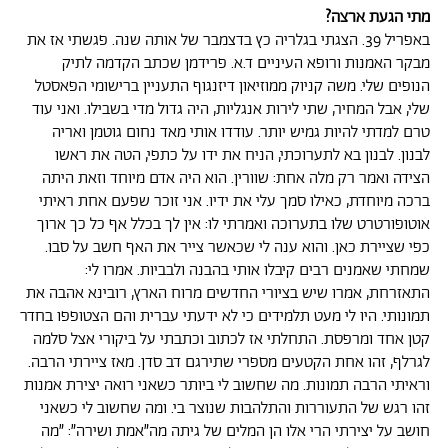
מתי הגעת ארצה?
באפריל 39. הצגתי בגלריה כץ בדצמבר של אותה שנה. פגשתי אז את
מבקר האמנות ורופא העיניים ד.א. פרידמן שכתב הקדמה לתיק
הנופים שלי. משה קניוק ממוזיאון דיזנגוף התעניין ברישומי הפאסטל
שלי, אבל המחיר, שתי לירות אנגליות, היה גדול מדי בשבילו. ואני עוד
טרם למדתי להיות גמיש יותר. עודדו אותי מאד נחום גוטמן ואריה
לבנון. לבנון בא לתערוכתי, הניח את ידו על כתפי, הטה את ראשו
הצידה ואמר רק מלה אחת: שוורין. הוא היה אדם מיוחד וזאת היתה
ברכה מיוחדת, כאילו סמך עלי את ידיו. אני זוכר שפעם אחת ראיתי
אוטופורטרט שלו בתערוכה ואמרתי לו: אין לך בכלל אף כל כך ארוך
כפי שציירת כאן. והוא ענה לי שכאשר צייר את האף חשב על סבו.
שמחתי שאמנים רבים קיבלו אותי בהבנה ולבביות. אמרו לי:
התאזרחת, אמרו שיש בציורי החדשים מרוח הארץ, רובינא אהבה את
תמונותי. היו לי מעט תלמידים כי לא ידעתי עברית והם הצטופפו בחדר
קטן אחד ומרפסת. התחלתי אז לכתוב וכתבתי על ביקורי אצל סלמה
לגרלף, זהו אחת הקטעים מספרי שתירגם דב סדן. מאז ציירתי הרבה.
וראיתי הרבה תמונות. מה שחשוב לי ביותר כשאני רואה יצירת אמנות
זהו רגש של התעוררות והתלהבות שנוצר בי. ומה שחשוב לי כשאני
חושב על יצירתי הרי אלו הן המלים של גיתה מה״אמת ושירה״: ״מה