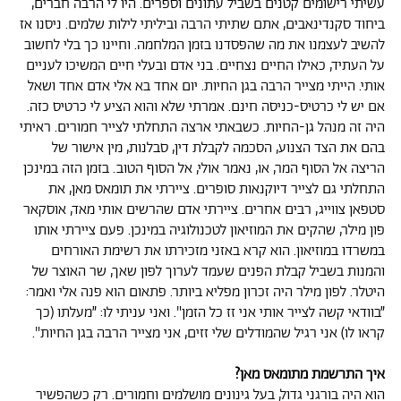
עשיתי רישומים קטנים בשביל עתונים וספרים. היו לי הרבה חברים,
ביחוד סקנדינאבים, אתם שתיתי הרבה וביליתי לילות שלמים. ניסנו אז
להשיב לעצמנו את מה שהפסדנו בזמן המלחמה. וחיינו כך בלי לחשוב
על העתיד, כאילו החיים נצחיים. בני אדם ובעלי חיים המשיכו לעניים
אותי. הייתי מצייר הרבה בגן החיות. יום אחד בא אלי אדם אחד ושאל
אם יש לי כרטיס-כניסה חינם. אמרתי שלא והוא הציע לי כרטיס כזה.
היה זה מנהל גן-החיות. כשבאתי ארצה התחלתי לצייר חמורים. ראיתי
בהם את הצד הצנוע, הסכמה לקבלת דין, סבלנות, מין אישור של
הריצה אל הסוף המר, או, נאמר אולי, אל הסוף הטוב. בזמן הזה במינכן
התחלתי גם לצייר דיוקנאות סופרים. ציירתי את תומאס מאן, את
סטפאן צווייג, רבים אחרים. ציירתי אדם שהרשים אותי מאד, אוסקאר
פון מילר, שהקים את המוזיאון לטכנולוגיה במינכן. פעם ציירתי אותו
במשרדו במוזיאון. הוא קרא באזני מזכירתו את רשימת האורחים
והמנות בשביל קבלת הפנים שעמד לערוך לפון שאך, שר האוצר של
היטלר. לפון מילר היה זכרון מפליא ביותר. פתאום הוא פנה אלי ואמר:
״בוודאי קשה לצייר אותי אני זז כל הזמן". ואני עניתי לו: ״מעלתו (כך
קראו לו) אני רגיל שהמודלים שלי זזים, אני מצייר הרבה בגן החיות".
איך התרשמת מתומאס מאן?
הוא היה בורגני גדול, בעל גינונים מושלמים וחמורים. רק כשהפשיר