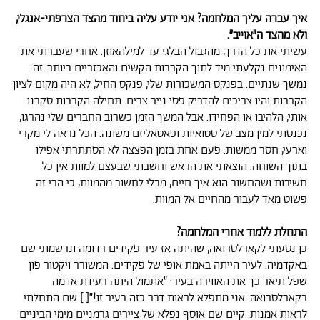
איך עברה עליך המלחמה? אני יודע עליה ביחוד מהצד הצרפתי-אנגלי,
ולא מהצד ה״אוייב״.
עשיתי את כל הדרך, מהגבול הבלגי עד למילהאוזן. אחרי שעברתי את
האימונים נקלעתי מיד לתוך הקרבות הקשים והאכזריים ביותר. זה
נמשך שנתיים. בפנקס המשכורות שלי, פנקס החיל, לא היה מקום לציון
הקרבות והיו צריכים להדביק פסי נייר צרים. תחילה הקרבות סקרנו
אותי, הלהיבו או הפחידו. אבל המשך הזמן כשרוב החברים שלי נהרגו,
נכנסתי למין מצב של סטואיות ופאטאליזם משונה. הכל נראה לי מקרי
וארעי, חסר ממשות. פעם אחת בזמן הפצצה לא הסתתרתי אפילו
בתוך השוחה. הוצאתי את הראש וחשבתי שבעצם למוות אין כל
חשיבות ושהחשוב הוא איך חיים, מבלי לחשוב מהמוות, כי הרי זה
פשוט מאד לעבור מהחיים אל המוות.
התחלת ללמוד אחרי המלחמה?
כן נסעתי לקארלסרואה, שהיתה אז עיר פקידים רדומה ונרשמתי שם
באקדמיה. לעיר הייתה באמת אופי של פקידים. המשורר ויקטור פון
שפל תיאר כך את האווירה בעיר: ״אתמול היתה רעידת אדמה
בקארלסרואה. אני מתפלא לראות דבר כזה בעיר זו!״[.] שם התחלתי
לראות אמנות. קיים שם אוסף נפלא של ציירים גרמניים מימי הביניים