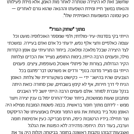
שחשוב זאת לא היצירה שנותרה לאחר מות האמן, אלא מידת פעילותו
והנאתו במשך חייו ומידת השפעתו וההנאה שהוא גורם לאחרים –
כאן טמונה המשמעות האמיתית שלו״.
מתוך ״שחוק הגורל״
הייתי בקי בסדנות-עיר-מולדתי, ולפי שמספר האוכלוסיה מועט וכל
עצמה כאלפיים וחצי אלף נפש, ידעתי כל אדם ואדם בעיירה. נמשכתי
לצד היצירה שבכל מלאכה ומלאכה. ביחוד התרעיתי עם אומן הקדרות
מילר, ופעמים הרבה הייתי, בימות החופש, מצייר את הכדים וצלחות
הקיר הגדולות, בצורות של פיתולי אשכול, מעופפות, ציצים. פעמים
הייתי גם מצייר מדונה בנוף־ ורדים או משרטט דבר־פתגם בכל
הצבעים שהיו בהישג־ ידי – כקישוט בשקערורית של צלחת. האומן
הניח לי דרך חירות, אף לא קימץ בשבחים, שכן סחורה כזאת היתה
בנקל עוברת לסוחר. אולם פעמים הרבה הייתי יושב ליד האבנים
ומתבונן שעות ממושכות, ביחוד שכלי־החרס יפול בו ענין יצירה ויוצר
ממש - לידתם מתוך חומר בראשית. בכמה פשטות המובנת ממילא היה
האומן נוטל ביד בוטחת את גוש החמר ומטילו באמצעיתו של הדיסקוס
וצר תחילה בידיו הרטובות כיפה, חרס מבריקה כעין אדמימות חומה
וערבה, בעוד רגלו. היחפה מדהירה ללא הפוגות את הגלגל
ואצבעות־הבוהן נוקבות ראשונה בחומר. בביטחה וקלות היה צר את