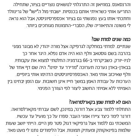
והרנסאנס. במוזיאון זה התרגלתי לנושאים נוצריים בציור, שתחילה
התריעו אותי כשראיתי אותם בכנסיות. ישבתי מול ה״ישו״ של גרינוולד
וחתכתי אותו בעץ. נפגשתי גם בציור אכספרסיוניסטי, אבל הוא נראה
לי משונה והתיאוריה שלו, הסברי-התמונות מגוחכים ביותר.
כמה שנים למדת שם?
שנתיים. למדתי במחלקה לגרפיקה אצל מורה יהודי, לא מבוגר ממני
בהרבה בשם גוסטאב וולף. הוא היה אדם נפלא. היגר אחר כך
לניו-יורק. כשביקרתי ב-66 בגרמניה החלטתי למצוא את עקבותיו.
בבאדן-באדן נערכה תערוכה ״מדירר עד ימינו״. היה שם דף אחד של
וולף שאיכזב אותי מאד. האכספרסיוניסטים הדהימו אותי ביופיים.
הערכות על עבודת האמן במשך חייו אינן חשובות. עם הזמן יבחינו בין
האמיתי ללא אמיתי. החשוב ליצור לפי הצורך הפנימי.
האם לא למדת שמן בקארלסרואה?
התחלתי ללמוד צבע אצל דורנר, במינכן, לשם עברתי מקארלסרואה.
דורנר לימד כיצד ציירו אמני העבר. ספרו על כך מועיל עד עכשיו.
המשכתי גם ללמוד אצל גרפיקאי דגול, פטר פון היים. הייתי יושב שעות
שלמות בפינאקותק ומעתיק תמונות. אבל הלימודים נתנו לי מעט מאד.