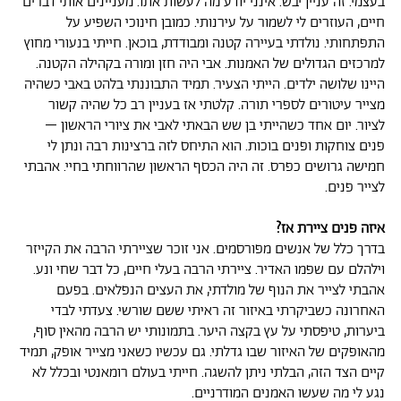
בעצמי. זה עניין יבש. אינני יודע מה לעשות אתו. מעניינים אותי דברים
חיים, העוזרים לי לשמור על עירנותי. כמובן חינוכי השפיע על
התפתחותי. נולדתי בעיירה קטנה ומבודדת, בוכאן. חייתי בנעורי מחוץ
למרכזים הגדולים של האמנות. אבי היה חזן ומורה בקהילה הקטנה.
היינו שלושה ילדים. הייתי הצעיר. תמיד התבוננתי בלהט באבי כשהיה
מצייר עיטורים לספרי תורה. קלטתי אז בעניין רב כל שהיה קשור
לציור. יום אחד כשהייתי בן שש הבאתי לאבי את ציורי הראשון –
פנים צוחקות ופנים בוכות. הוא התיחס לזה ברצינות רבה ונתן לי
חמישה גרושים כפרס. זה היה הכסף הראשון שהרווחתי בחיי. אהבתי
לצייר פנים.
איזה פנים ציירת אז?
בדרך כלל של אנשים מפורסמים. אני זוכר שציירתי הרבה את הקייזר
וילהלם עם שפמו האדיר. ציירתי הרבה בעלי חיים, כל דבר שחי ונע.
אהבתי לצייר את הנוף של מולדתי, את העצים הנפלאים. בפעם
האחרונה כשביקרתי באיזור זה ראיתי ששם שורשי. צעדתי לבדי
ביערות, טיפסתי על עץ בקצה היער. בתמונותי יש הרבה מהאין סוף,
מהאופקים של האיזור שבו גדלתי. גם עכשיו כשאני מצייר אופק, תמיד
קיים הצד הזה, הבלתי ניתן להשגה. חייתי בעולם רומאנטי ובכלל לא
נגע לי מה שעשו האמנים המודרניים.