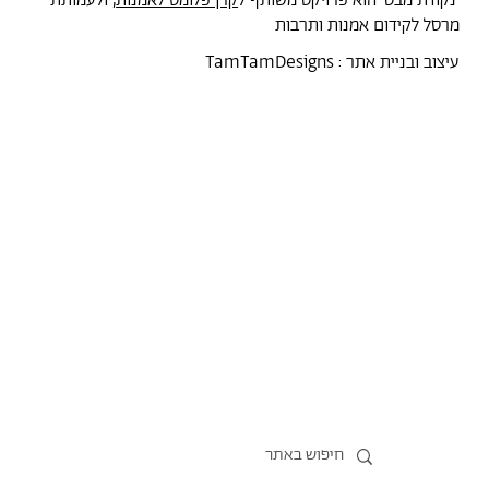
'נקודת מבט' הוא פרויקט משותף ל
קרן פלומס לאמנות
, ולעמותת
מרסל לקידום אמנות ותרבות
עיצוב ובניית אתר :
TamTamDesigns
מרסל
נקודת מבט
אירועים
כל הטקסטים
סיורים
אמניות/ים
תכנית התמחות
אוספים
אודות מרסל
אודות
חנות תרבות
?יש לך הצעה
תקנון החנות
חדשות
הצהרת נגישות
מדיניות פרטיות