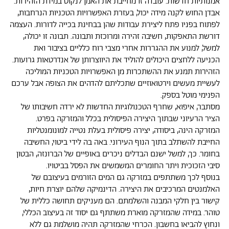
אמנותיות חדשות. עובדה זו מחייבת את האמן לנקוט במידת הזהירות.
אבדן החוש לקנה מידה יכול, בעזרת האפשרויות הטכניות הנרחבות,
לפתוח בפניו פתח ליצירת עבודות שהן בבחינת בכייה לדורות. העצמה
דורשת התאפקות, חשיבה זהירה ומרוכזת ותבונה. תבונה זו יכולה,
למשל, למנוע את ההגררות אחרי מצבי רוח כלליים בציבור ואת
הכניעה ללחצים היכולים להוליד את היווצרותן של אנדרטאות גרועות.
הזהירות תמנע את ההשתכרות מן האפשרויות הטכניות המוליכה
לעשיית מעשים וירטואוזיים שתכליתם להדהים את הצופה אבל ערכם
הפנימי מוטל בספק.
מסתבר, איפוא, שחרף הטכנולוגיות החדשות לא ירדה חשיבותו של
הציר הרעיוני שבתוך היצירה הפיסולית בכלל והמזרקה בפרט.
המזרקה הינה, ביסודה, יצירה פיסולית בעלת נטייה למונומנטליות
החייבת להשתלב בתוך הנוף העירוני. באה בה לידי ביטוי, החשיבה
בחומר. כך, למשל ישנם הבדלים ניכרים באופיים של הברונזה, הבטון
סיבי הזכוכית ויתר החומרים המשמשים את הפסל בביטויו.
בנוסף לכך משתתפים במזרקה גם המים הזורמים בעיצובם של
האלמנטים המרכיבים את היצירה. הדינמיקה שלהם יוצרת חיות,
קישור בין חלקי המבנה והשלמתם. הם מעניקים תחושה כללית של
טוהר. במידה שהמזרקה מוארת משתתף גם יסוד זה בעיצוב הכללי,
ונחוץ להביאו בחשבון. הכרחי שהמזרקה תהיה מושלמת גם ללא