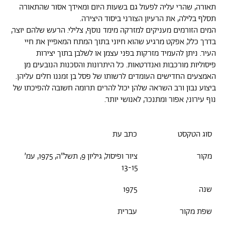
תאורה, שהרי עליה לפעול גם בשעות היום ומאידך אסור שהתאורה
תסלף בלילה, את הרעיון הצורני ביסוד היצירה.
המים הזורמים מעניקים למזרקה מימד נוסף, צלילי. הרעש שלהם יוצר,
בדרך כלל, אפקט מרגיע שהוא חיוני בתוך המתח המאפיין את חיי
העיר. ניתן להעמיד מזרקות בפני עצמן או לשלבן בתוך יצירות
פיסוליות מורכבות ואנדרטאות. כל היתרונות והסכנות הנובעים מן
האמצעים החדישים העומדים לרשותו של פסל בן זמננו חלים עליהן.
ביצוע נבון ורב השראה שלהן יכול להרים תרומה חשובה להפיכתו של
נוף עירוני, אפור ומתנכר, לאנושי יותר.
סוג הטקסט
כתב עת
מקור
ציור ופיסול, גיליון 9, תשל"ה, 1975, עמ׳
13-15
שנה
1975
שפת מקור
עברית