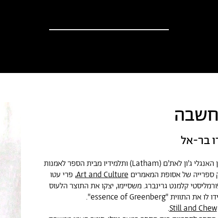
וספים
אודות
?יש לך הצעה
חדשות
מחשבה
ו בר-אל
ב-1966 לעסו האמן האנגלי ג'ון לאת'ם (Latham) ותלמידיו מבית הספר לאמנות
ק ספרייה של אסופת המאמרים
Art and Culture
, פרי עטו
רמליסטי קלמנט גרינברג. משסיימו, יצקו את התוצר הלעוס
וית "essence of Greenberg".
.
Still and Chew