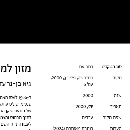
כל הטקסטים
אמניות/ים
א
מזון ל
סוג הטקסט
כתב עת
מקור
המדרשה, גיליון 3, 2000,
גיא בן-נר
עד
עמ' 6
שנה
2000
סנט מרטינ'ס עות
תאריך
יולי, 2000
של התאורטיקן הפו
לתוך תרמוס והצמידו לו את התו
שפת מקור
עברית
לעבודה ניתן השם
הערות
כותרת מאוחרת (2024)