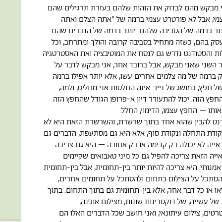
י מבקש מהם לבדוק את הזהות שלהם בעזרת תרגילים שהם
מי, אבל לא פורטרט עצמי ברמה של "אתה הצלם ואתה
ותר ברמה של הסביבה שלהם. יותר ברמה של הדברים שהם
ק בהם, כשזה מתחיל בסביבה קרובה והולך ומתרחב, וכל
ת והסטודנט נדרש גם לנסח את המוטיבציה ואת האסטרטגיה
 השני שאני מבקש, אבל ברובד אחר, אני מבקש לדבר על
ק ברמה של מה צלמים אחרים עשו, אלא יותר אפילו ברמה
ל חפץ, במושג של נייר. איזה החלטות אני מחליט, ולמה,
חפץ הזה. יכול להתעורר דיון א-פרופו הגודל שהחפץ הזה
ותו – החפץ עצמו, הדימוי, החלל.
נט להבין שהוא אחד בתוך שרשרת, והשרשרת הזאת היא לא
ודת התחלה ונקודת סוף, אלא היא גם מסתעפת, הדברים גם
אייה לא יכולה רק קדימה או רק אחורה – היא גם צריכה
ייה הזאת צריכה להפיל גם כל מיני טאבואים שקיימים
מנותי. היא צריכה להיות יותר בין-תחומית, אבל בין-תחומית
הסתכל על הצילום כתחום ולהסתכל על תחומים אחרים,
יאו או כל דבר אחר, אלא בין-תחומית גם בתוך התחום. בתוך
ל עשייה, של דוקטרינות שונות, מצילום אופנה,
רטים, צילום עיתונאי, ואני חושב שכל הדברים האלו הם