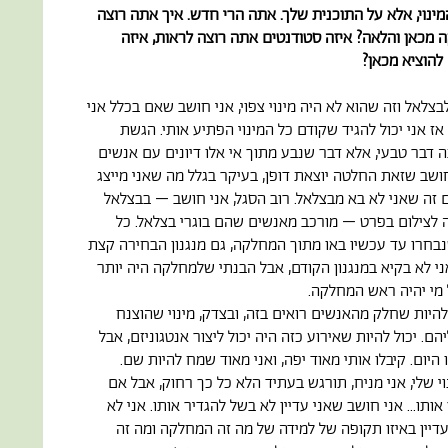
מינוי, אלא על התוכנית שלך. אתה הרי חדש. איך אתה רוצה
מכאן והלאה? איזה סטודנטים אתה רוצה לראות, איזה
להוציא מכאן?
 לבצלאל וזה שהוא לא היה מינוי צפוי, אני חושב שאם בכלל אני
 אז אני יכול להגיד שקודם כל המינוי הפתיע אותי. הגשת
 דבר טבעי, אלא דבר שנבע מתוך אי אלו דיונים עם אנשים
חושב שזאת החלטה יוצאת דופן, בעיקר בגלל מה שאני מייצג
ם זה שאני לא בא מבצלאל. רוב הסגל, אני חושב – בבצלאל
לצילום בפרט – מורכב מאנשים שהם בוגרי בצלאל. כל
חרו עד עכשיו באו מתוך המחלקה, גם מנגנון הבחירה קצת
י לא בקיא במנגנון הקודם, אבל הבנתי שלמחלקה היה יותר
מי יהיה ראש המחלקה.
להיות שחלק מהאנשים רואים בזה, ובצדק, מינוי שהוצנח
ם. יכול להיות שאירוע כזה היה יכול ליצור אנטגוניזם, אבל
 היום. קיבלו אותי מאוד יפה, ואני מאוד שמח להיות שם.
 שלי, אני מניח, תורגש בעתיד הלא כל כך רחוק, אבל אם
אותו... אני חושב שאני עדיין לא בשל להגדיר אותו. אני לא
עדיין באיזו תקופה של למידה של מה זה המחלקה ומה זה