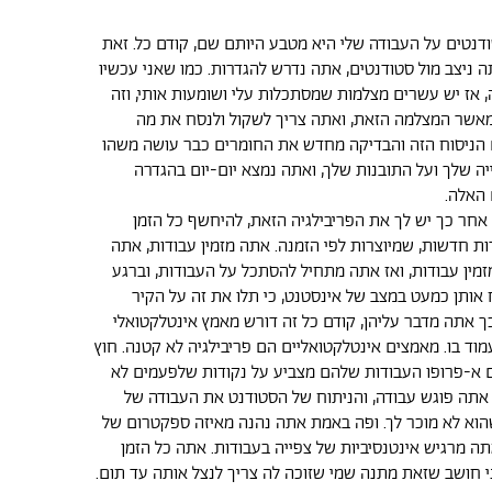
טים על העבודה שלי היא מטבע היותם שם, קודם כל. זאת
 ניצב מול סטודנטים, אתה נדרש להגדרות. כמו שאני עכשיו
, אז יש עשרים מצלמות שמסתכלות עלי ושומעות אותי, וזה
 מאשר המצלמה הזאת, ואתה צריך לשקול ולנסח את מה
 הניסוח הזה והבדיקה מחדש את החומרים כבר עושה משהו
 שלך ועל התובנות שלך, ואתה נמצא יום-יום בהגדרה
האלה.
 אחר כך יש לך את הפריבילגיה הזאת, להיחשף כל הזמן
ות חדשות, שמיוצרות לפי הזמנה. אתה מזמין עבודות, אתה
זמין עבודות, ואז אתה מתחיל להסתכל על העבודות, וברגע
ותן כמעט במצב של אינסטנט, כי תלו את זה על הקיר
 אתה מדבר עליהן, קודם כל זה דורש מאמץ אינטלקטואלי
ד בו. מאמצים אינטלקטואליים הם פריבילגיה לא קטנה. חוץ
ם א-פרופו העבודות שלהם מצביע על נקודות שלפעמים לא
. אתה פוגש עבודה, והניתוח של הסטודנט את העבודה של
וא לא מוכר לך. ופה באמת אתה נהנה מאיזה ספקטרום של
תה מרגיש אינטנסיביות של צפייה בעבודות. אתה כל הזמן
ני חושב שזאת מתנה שמי שזוכה לה צריך לנצל אותה עד תום.