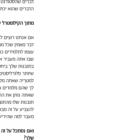
דברים שהסטודנט צ
הדברים שהוא יכול
מתוך הקילומטרז' 
אם אנחנו רוצים ל
דבר מאמין שכל מר
עצמו לתלמידים כח
שבו אתה מעביר את
בתובנות שלך ביחס
שיותר פלורליסטי
למטרְיה שאתה מל
לך שהם מלמדים את
שאתה נותן את התו
תובנות שלו מהתוב
להצביע על זה מבחי
מעבר למה שהיריע
ואם נסתכל על זה 
שלך?