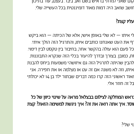
ום שאני למדתי בו איש בשם זאב ביבר. בעצם, עוד בתיכון
חושב שזאב היה דמות מאוד דומיננטית בכל העשייה שלי.
עליו קצת?
 איתו – לא שלי באופן אישי, אלא של הכיתה – הוא ביקש
 את העט שאנחנו כותבים איתו, והתרגיל הזה הולך איתי.
ל פעם הוא עולה בהקשר אחר, בחיבור בין טקסט לבין דימוי.
, כמובן. בצורך ובדרך להיעזר בכלי הזה שנקרא התבוננות.
הבין שהיתה לתרגיל הזה גם איזושהי משמעות ביחס להבנת
יתו, וזה לא משנה אם זה עט או מצלמה או את חפירה. אני
חושב שבמפגש המאוד ראשוני הזה קרו כמה דברים שבתור ילד בן 14 לא יכולתי
ל זה חוזר אלי.
אש המחלקה לצילום בבצלאל מראה על שינוי כיוון של כל
סד. איך אתה רואה את זה? איך ניגשת למשימה הזאת? קצת
י שלי?