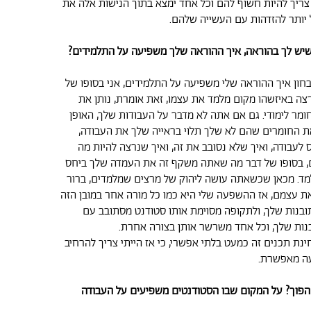
ריך להיות חשוף להם וכל אחד ימצא בתוך הנישות אלה את
 יותר להזדהות עם העשייה שלהם.
שיש לך בהוראה, איך ההוראה שלך משפיעה על התלמידים?
בחון איך ההוראה שלי משפיעה על התלמידים, אני בסופו של
צה באיזשהו מקום מלמד את עצמו, זאת אומרת, נותן את
ומר לימודי. גם אם אתה לא מדבר על העבודות שלך, האופן
 החומרים שהם לא שלך תלוי בראייה שלך את העבודה,
 לעבודה, ואיך שלא נסובב את זה, ואיך שנרצה להיות מה
ם, בסופו של דבר מה שאתה משקף זה את העמדה שלך ביחס
מד. מכאן שכשאתה עושה ליהוק של מרצים שמלמדים, ברור
 עצמם, אז ההשפעה שלי היא כמו כל מורה אחר במובן הזה
בנות שלך, ולתקופה מסוימת אותו סטודנט מסתובב עם
נות שלך, וכל אחד משרשר אותן בצורה אחרת.
נת תכנים זה כמעט בלתי אפשרי, כי אז הייתי צריך להרחיב
ה מאפשרת.
הפוך? על המקום שבו הסטודנטים משפיעים על העבודה