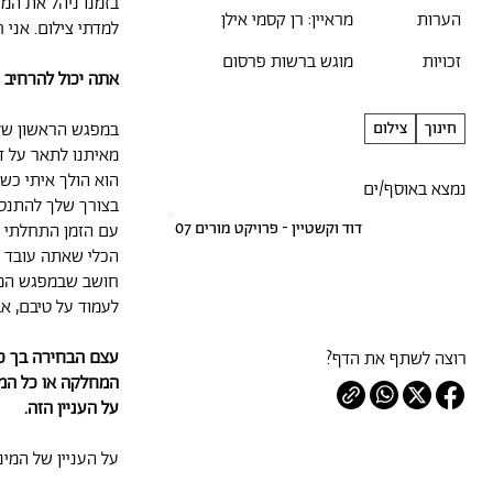
בזמנו ניהל את המק
הערות
מראיין: רן קסמי אילן
למדתי צילום. אני 
זכויות
מוגש ברשות פרסום
אתה יכול להרחיב 
חינוך
צילום
במפגש הראשון שלי
מאיתנו לתאר על דף
הוא הולך איתי כשכ
נמצא באוסף/ים
בצורך שלך להתנסח
דוד וקשטיין - פרויקט מורים 07
עם הזמן התחלתי ל
הכלי שאתה עובד א
לעמוד על טיבם, אב
עצם הבחירה בך כר
רוצה לשתף את הדף?
המחלקה או כל המו
על העניין הזה.
על העניין של המינו