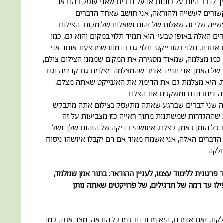
ך לדבר היום על כוונות או על דברים שאני עוסק בהם או
שורים לעשייה ולהוראה, אני חושב שאחד הדברים
ייה שלי זה שאלות של זהות ושאלות של מקום. הצילום
ם האלה באופן טבעי: הוא תמיד תלוי במקום והוא גם, כמו
אחרת, תלוי בסובייקט. תלוי גם בדמות שמבצעת אותו. אני
כמו מצלמה, שמאוד מסגירה את המקום שממנו הצילום צולם,
של האמן. אני תמיד אומר שהמצלמה מצלמת גם קדימה וגם
, היא מצלמת גם את הדימוי, את האובייקט שאתה מצלם,
ה ומתבוננת ומשקפת את הצלם.
ה שני דברים שברגע שאתה מתעסק בצילום אתה מתבקש
א שההגדרות שמשתנות מתוך ראייה כזו מצביעות על זה
כל הזמן כאמן, כצלם, איזושהי בדיקה של הזהות שלך ושל
הדברים האלה, אני אשמח מאוד אם הם יקבלו איזשהו ניסוח
לקה.
ר פרטנית ללימוד עצמו, לעניין ההוראה: בתור אמן שמלמד,
לו עד רמה של תרגילים, של פרויקטים שאתה נותן
ת, זאת אומרת, היא מרובדת כמו כל הוראה. מצד אחד, כמו