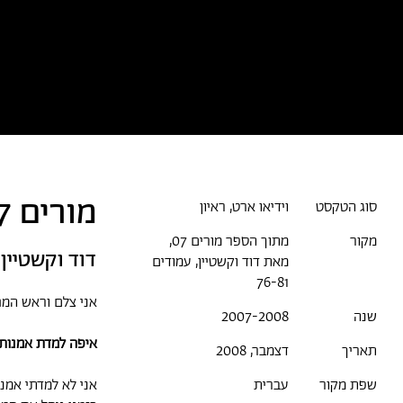
כל הטקסטים
אמניות/ים
א
מורים 07: ראיון עם מיקי קרצמן
סוג הטקסט
וידיאו ארט, ראיון
מקור
מתוך הספר מורים 07,
דוד וקשטיין
מאת דוד וקשטיין, עמודים
76-81
אני צלם וראש המח
שנה
2007-2008
איפה למדת אמנות?
תאריך
דצמבר, 2008
אני לא למדתי אמנו
שפת מקור
עברית