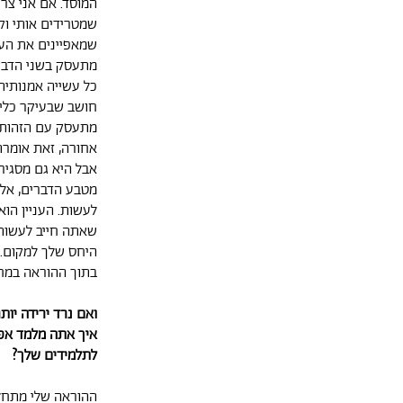
המוסד. אם אני צרי
שמטרידים אותי וק
שמאפיינים את העש
מתעסק בשני הדברי
כל עשייה אמנותית 
חושב שבעיקר כלי 
מתעסק עם הזהות 
אחורה, זאת אומרת
אבל היא גם מסגיר
מטבע הדברים, אל
לעשות. העניין הו
שאתה חייב לעשות 
היחס שלך למקום. 
בתוך ההוראה במח
ואם נרד ירידה יות
איך אתה מלמד אפי
לתלמידים שלך?
ההוראה שלי מתחלק