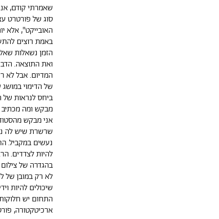
שאמרתי קודם, אנ
סוג של פורטרט עצ
האובייקט", אלא י
באמת רוצים להתעס
הזמן נשאלות שאלו
ואת התוצאה. הדבר
המדיום. אבל לא ר
של הדימוי במושג ש
ביחס לנראות של ה
מבקש ומה מכתיב א
אני מבקש מהסטוד
שרשרת שיש לה נק
נעשים במקביל. הר
להיות לצדדים. הרא
בהגדרה של צילום א
לא רק במובן של ל
שיכולים להיות ויד
התחום יש חלוקות ש
ארכיטקטורה, פורט