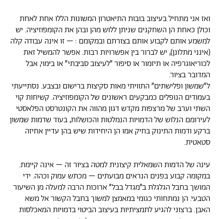
ואז אני מתחיל בעיצוב בובות התיאטרון המשונות הללו אחת לאחת
וכולן כאחת הן השחקנים שניתן ללוש מהן ובהן את הקומפוזיציה. יש
למשמע אותם לקבוע אותם בצורתם ובמקומם : – זו אינה עבודה קלה
(אינני מתלונן), יש לברור בין אפשרויות רבות. אפשר להמשיל זאת
לכוריאוגרפיה או תיזמור או סיפור ״לעיצוב סביבתי״ או בימוי, אבל
המדובר בציור.
ל״שמשון ופלישתים״ התוויתי מאות סקיצות ברישום ובצבע. נסתייעתי
בעמודים הנופלים כמבקעים ראשונים של הקומפוזיציה. קשיחות קוי
השתי וערב של מרצפות מקדש דגון מהווה את הקונטרסט הפלאסטי
לעירומם הנלוש של הדמויות הנמלטות והכושלות, בעוד שדמות שמשון
ברקע ודמות התינוק בחיק אמו הן היחידות שיש בהן עדיין אחיזה
סטאטית.
עינה של הדמות השמאלית קיצונית למטה בציור זה – אינה קיימת.
במקומה קבוע בפנים הנראים מבועתים – מכתש עמוק וכהה. ידי
המושך בחבל הגלגלת ב״מגדל בבל״ ארוכות הרבה למעלה מן השיעור
הטבעי. הן נמתחותי כגומי במאמצן למשוך בחבל הקשור אל משא
האבן. ברצוני להגיע לתמציתיות בעיצוב הביטוי בדמויות המאכלסות