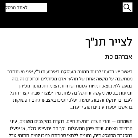
לאתר מרסל
תפתיעו בטקסט אקראי
לצייר תנ״ך
אברהם פת
כאשר יש בדעתי לבנות תמונה העוסקת באירוע תנכ"י, איני משתחרר
ממחשבה על מקשה אחת של תולעי אדם מפותלים וכרוכים זה בזה
כמעט ללא מוצא. דמויות קטנות וטרודות הצומחות מתוך נופיהן
ונמזגות בו. טול מקשה זו והטל בה פחד, מיד יפוצו יושביה קצרי הרגל
לעברים, יתקלו זה בזה, ימעדו, יפלו, יתמכו באצבעותיהם הפשוקות
בראשם, יפערו עיניים ופה, ירעדו…
תשמחם – והרי העדה רוחשת חיים, רוקדת במקצבים משונים, עיני
הבריות נוצצות, זויות פיהן מתעגלות. וכך הם יתעייפו כולם, או יפעלו
במסגרת הסוגסטיבית, נתונים ללחצי סביבתם כמכניזמים חתומי גורל.