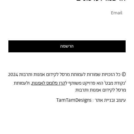
אני מסכימ/ה לקבל דיוור
קראתי ואני מסכימ/ה
למדיניות הפרטיות
הרשמה
© כל הזכויות שמורות לעמותת מרסל לקידום אמנות ותרבות 2024
'נקודת מבט' הוא פרויקט משותף ל
קרן פלומס לאמנות
, ולעמותת
מרסל לקידום אמנות ותרבות
עיצוב ובניית אתר :
TamTamDesigns
מרסל
נקודת מבט
אירועים
כל הטקסטים