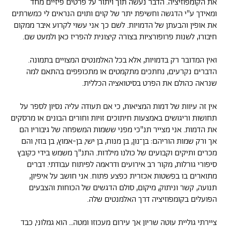
את הקומפוזיציה. הדבר נעשה תוך ויתור על פרטים פיזיים מחד
ומאידך ע"י הדגשה וחשיפת יתר של קוים ותוים הנראים לי כמשרתים
את אופין והבעתן של הדמויות. לשם כך אני עשוי לקרוע איבר ממקום
חיבורו, לשנות פרופורציות בצורה קיצונית להפריז כאן ולמעט שם.
ואין המדובר רק בדמויות, אלא בכל האלמנטים המצויים בתמונה.
הדברים נקרעים, נחתכים מתקמטים או מתכופפים בהתאם למה
שנראה כהולם את הפרט בסיטואציה הכללית.
אין זה עיוות של דמות המציאות, כי אם תעודה עליה נסיון לספר על
תחושות וריגושים באמצעות חיתוכים זויות וחורים הבונים או מרסקים
את הדמות. אני מצייר תנ"כי מפני ששמות המשפחה של גיבוריו הם
אך ורק שמות הוריהם: בן־נון, בן מנוח, בן ישי, בן-אמוץ, בן בוזי, והם
מכרים ותיקים וקבועים של כולנו מילדות. התנ"ך משמש בידי כקובץ
סיפורי גורלות, מקור רב אירועים ודראמה לפיתוח עבודתי. דברים
מתוארים בו בפשטות אכזרית כפצע פתוח. אני חושב על איפיון,
תנועה, קשר וניתוק, מיקום, סולם הדגשים של הכוחות והצבעים
הפועלים בקומפוזיציה דרך האלמנטים שלה.
ציירתי גוליית עוטה שריון אך עירום מעכוזו ומטה… הוא גמלוני, כבד