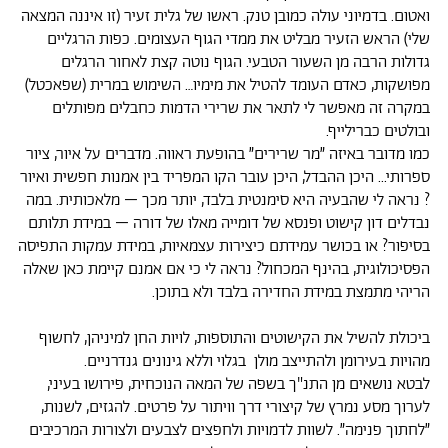
ואטום. בדמיוני עולה כמובן טנק. ראשו של גלית זעיר (זו איננה המצאה
שלי) הראש הזעיר מבליט את ממדי הגוף העצומים. כפות הרגליים
גדולות הרבה מן השעור הטבעי. הגוף נוטה קצת לאחור הרגלים
מפושקות, כאדם העומד להטיל את מימיו… השימוש במרית (שפאכטל)
במקרה זה מאפשר לי לתאר את שרירי הדמות כחבלים מפותלים
ובולטים כברילייף.
כמו מדובר באיזה ״מר שרירים״ בהופעת ראווה. מדברים על איור, ציור
ספרותי... היכן ההבדל, היכן עובר הקו המפריד בין אמנות חפשית ואיור
? נראה לי שהבעיה היא סימנטית בלבד, יותר מכך – מלאכותית. במה
נבדלים דון קישוט ופנסא של דומייה מאלו של דורה – במידת תלותם
בסיפור? או בכושר עמידתם כיצירות עצמאיות, במידת עמקות התפיסה
הפסיכולוגית, בהינף המכחול? נראה לי כי אם אמנם קיימת כאן שאלה
הריהי מתמצת במידת החדירה בלבד ולא בתוכן.
ביכולת להשיל את הקישוטים והתוספות, לויות החן למיניהן, לחשוף
מהויות בעירומן ולהתייצב מולן בגלוי וללא גינונים גנדרניים.
לבטא נושאים מן התנ"ך בשפה של המאה הנוכחית, פירושו בעיני,
לערוך מסע נמרץ של קיצורי דרך וויתור על פרטים. להגזים, לשנות,
״לחתוך פנימה״. לשוות לדמויות ולחפצים לצבעים ולצורות המרכיבים